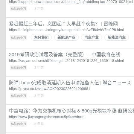
https://support.huaweicloud.com/rabbitmq_faq/rabbitmq-faq-200701002.html
·
· 3 年前
体贴的小刀
紧赶慢赶三年后，岚图起个大早赶个晚集？ | 雷峰网
https://m.leiphone.com/category/transportation/cAvEt84vhV7rs0P8.html
东风集团
新能源产业
汽车产业
新能源汽车
·
·
体贴的小刀
2019考研政治试题及答案（完整版）—中国教育在线
https://kaoyan.eol.cn/shiti/zhengzhi/201812/t20181226_1639118.shtml
·
· 3 年前
体贴的小刀
防弹j-hope完成取消延期入伍申请准备入伍 | 聯合ニュース
https://jp.yna.co.kr/view/ACK20230226001200881
·
· 3 年前
体贴的小刀
中富电路：华为交换机核心对标 & 800g光模块补涨-韭研公
https://www.jiuyangongshe.com/a/5p9usvdarm
·
· 3 年前
体贴的小刀