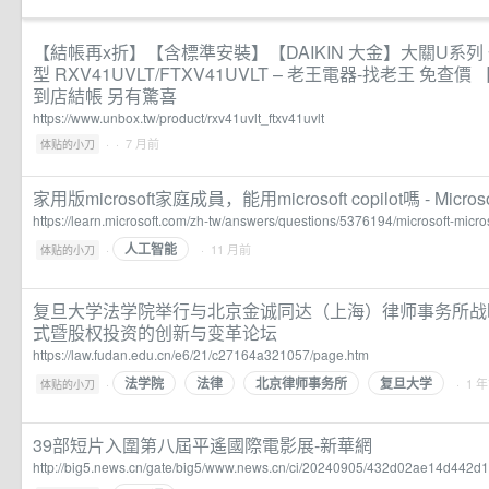
【結帳再x折】【含標準安裝】【DAIKIN 大金】大關U系列
型 RXV41UVLT/FTXV41UVLT – 老王電器-找老王 免查
到店結帳 另有驚喜
https://www.unbox.tw/product/rxv41uvlt_ftxv41uvlt
·
· 7 月前
体贴的小刀
家用版microsoft家庭成員，能用microsoft copilot嗎 - Microso
https://learn.microsoft.com/zh-tw/answers/questions/5376194/microsoft-micros
人工智能
·
· 11 月前
体贴的小刀
复旦大学法学院举行与北京金诚同达（上海）律师事务所战
式暨股权投资的创新与变革论坛
https://law.fudan.edu.cn/e6/21/c27164a321057/page.htm
法学院
法律
北京律师事务所
复旦大学
·
· 1 
体贴的小刀
39部短片入圍第八屆平遙國際電影展-新華網
http://big5.news.cn/gate/big5/www.news.cn/ci/20240905/432d02ae14d442d