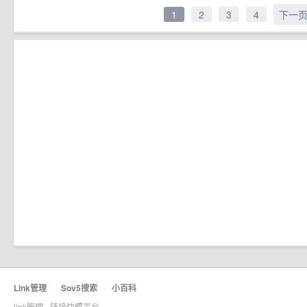
1
2
3
4
下一
Link管理
·
Sov5搜索
·
小百科
link管理 - 链接快照平台