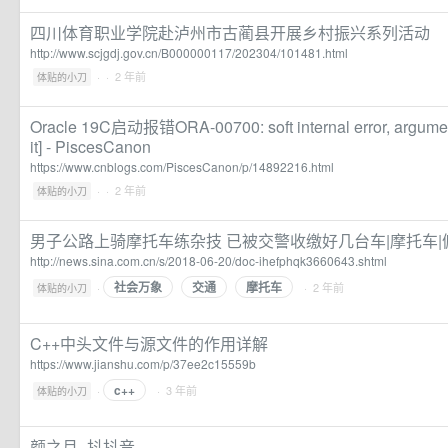
四川体育职业学院赴泸州市古蔺县开展乡村振兴系列活动
http://www.scjgdj.gov.cn/B000000117/202304/101481.html
·
· 2 年前
体贴的小刀
Oracle 19C启动报错ORA-00700: soft internal error, argume
it] - PiscesCanon
https://www.cnblogs.com/PiscesCanon/p/14892216.html
·
· 2 年前
体贴的小刀
男子公路上骑摩托车练杂技 已被交警收缴好几台车|摩托车|
http://news.sina.com.cn/s/2018-06-20/doc-ihefphqk3660643.shtml
社会万象
交通
摩托车
·
· 2 年前
体贴的小刀
C++中头文件与源文件的作用详解
https://www.jianshu.com/p/37ee2c15559b
c++
·
· 3 年前
体贴的小刀
颜之月_抖抖音