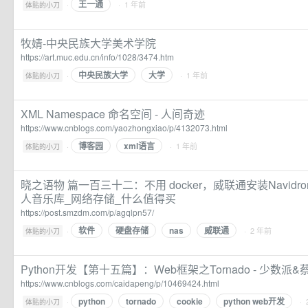
王一通
·
· 1 年前
体贴的小刀
牧婧-中央民族大学美术学院
https://art.muc.edu.cn/info/1028/3474.htm
中央民族大学
大学
·
· 1 年前
体贴的小刀
XML Namespace 命名空间 - 人间奇迹
https://www.cnblogs.com/yaozhongxiao/p/4132073.html
博客园
xml语言
·
· 1 年前
体贴的小刀
晓之语物 篇一百三十二：不用 docker，威联通安装Navidr
人音乐库_网络存储_什么值得买
https://post.smzdm.com/p/agqlpn57/
软件
硬盘存储
nas
威联通
·
· 2 年前
体贴的小刀
Python开发【第十五篇】：Web框架之Tornado - 少数派
https://www.cnblogs.com/caidapeng/p/10469424.html
python
tornado
cookie
python web开发
·
· 
体贴的小刀