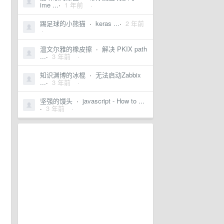
ime ...
·
1 年前
·
踢足球的小熊猫
·
keras ...
·
2 年前
·
温文尔雅的橡皮擦
·
解决 PKIX path
...
·
3 年前
·
知识渊博的冰棍
·
无法启动Zabbix
...
·
3 年前
·
坚强的馒头
·
javascript - How to ...
·
3 年前
·