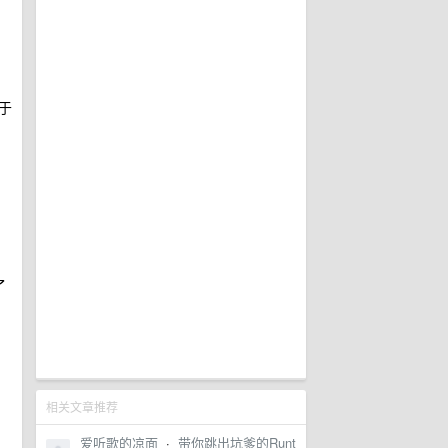
于
了
相关文章推荐
爱听歌的凉面
·
带你跳出坑爹的Runt