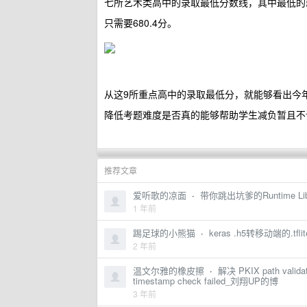
七所艺术类高中的录取最低分数线，其中最低的
只需要680.4分。
从这9所重点高中的录取最低分，就能够看出今
降低考题难度是否真的能够帮助学生减负暂且不
推荐文章
爱听歌的凉面
·
带你跳出坑爹的Runtime Libra
1 年前
踢足球的小熊猫
·
keras .h5转移动端的.
2 年前
温文尔雅的橡皮擦
·
解决 PKIX path validatio
timestamp check failed_刘翔UP的博
3 年前