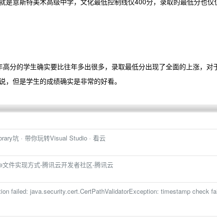
就是意斯特美术高级中学，文化最低控制线仅400分，录取的最低分也仅
年高分的学生确实要比往年多出很多，录取最低分出现了全面的上涨，对
说，但是学生的成绩确实是非常的好看。
ry坑 · 带你玩转Visual Studio · 看云
tflite文件实现方式-腾讯云开发者社区-腾讯云
n failed: java.security.cert.CertPathValidatorException: timestamp check fa