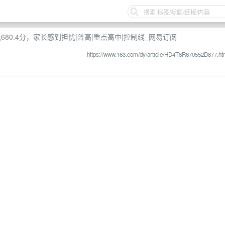
680.4分，家长感到担忧|普高|重点高中|控制线_网易订阅
https://www.163.com/dy/article/HD4T8R670552D877.ht