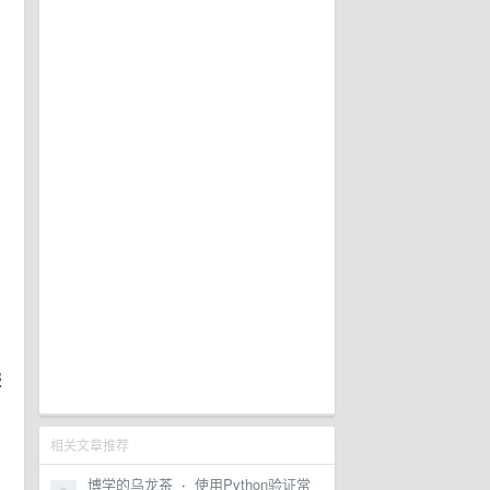
报
相关文章推荐
博学的乌龙茶
·
使用Python验证常