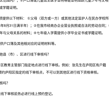
区范围内）；②户口簿或儿童出生医学证明等能证明适龄儿童少年与父母
或学籍证明。
人须提供以下材料：
①父母（双方或一方）或其他法定监护人在民办学校所
3年8月31日满半年）；②在我市经商办企业营业执照或合法的劳动合同；
年与父母关系的材料；④七年级入学需提供小学毕业证书或学籍证明。
供户口簿及其他相对应的证明材料等。
他县（市）、区进行线下审核吗？
、区教育主管部门指定地点进行线下审核。例如：张先生在庐阳区有户籍
预约庐阳区指定的线下审核点，不可以到其他区进行线下资格审核。
核吗？
往线下审核前务必进行线上预约登记。