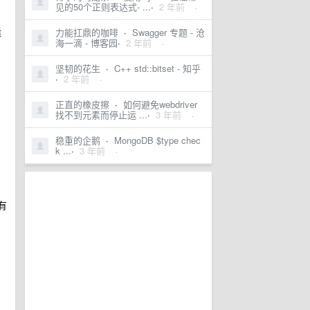
见的50个正则表达式- ...
·
2 年前
·
适
力能扛鼎的咖啡
·
Swagger 专题 - 沧
海一滴 - 博客园
·
2 年前
·
坚韧的花生
·
C++ std::bitset - 知乎
·
2 年前
·
正直的橡皮擦
·
如何避免webdriver
找不到元素而停止运 ...
·
3 年前
·
稳重的企鹅
·
MongoDB $type chec
k ...
·
3 年前
·
有