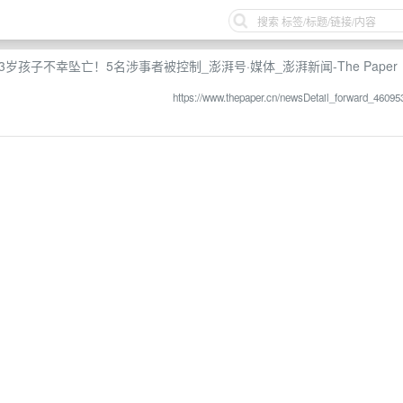
孩子不幸坠亡！5名涉事者被控制_澎湃号·媒体_澎湃新闻-The Paper
https://www.thepaper.cn/newsDetail_forward_46095