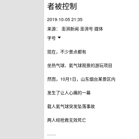
者被控制
2019-10-05 21:35
来源：
澎湃新闻·澎湃号·媒体
字号
现在，不少景点都有
坐热气球、氦气球观景的游玩项目
然而，10月1日，山东烟台某景区内
发生了让人心痛的一幕
载人氦气球突发坠落事故
两人经抢救无效死亡
……