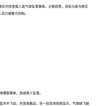
沟景区内突发载人氦气球坠落事故。记者获悉，目前马家沟景区
人员已被警方控制。
球爆裂事故，造成两人坠落。
蓝天中飞动，并逐渐飘远。另一段现场视频显示，气球越飞越