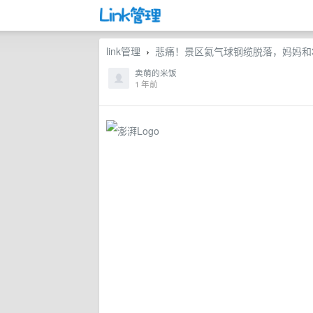
link管理
悲痛！景区氦气球钢缆脱落，妈妈和3岁
›
卖萌的米饭
1 年前