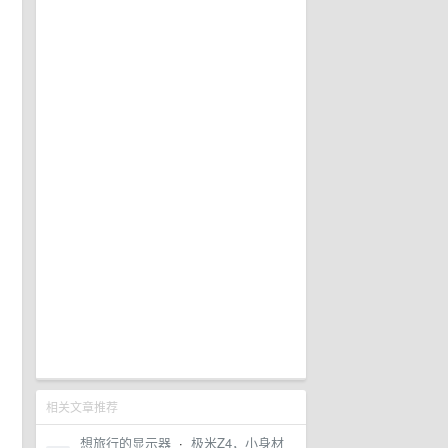
相关文章推荐
想旅行的显示器
·
极米Z4，小身材