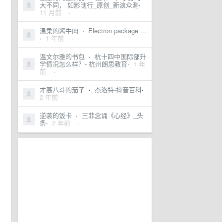
大不同， 如影随行_原创_新浪众测
·
11 月前
·
温柔的酱牛肉
·
Electron package ...
·
1 年前
·
温文尔雅的书包
·
杭十四中国际部升
学情况怎么样？- 杭州朗思教育
·
1 年
前
·
才高八斗的茄子
·
杰洛特-抖音百科
·
2 年前
·
逆袭的饭卡
·
王菲念诵《心经》_头
条
·
2 年前
·