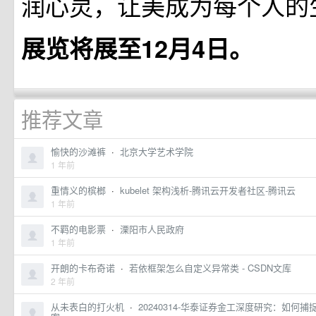
润心灵，让美成为每个人的
展览将展至12月4日。
推荐文章
愉快的沙滩裤
·
北京大学艺术学院
1 年前
重情义的槟榔
·
kubelet 架构浅析-腾讯云开发者社区-腾讯云
1 年前
不羁的电影票
·
溧阳市人民政府
1 年前
开朗的卡布奇诺
·
若依框架怎么自定义异常类 - CSDN文库
2 年前
从未表白的打火机
·
20240314-华泰证券金工深度研究：如何