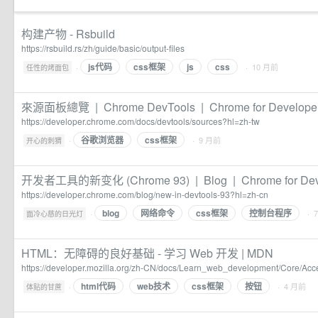
构建产物 - Rsbuild
https://rsbuild.rs/zh/guide/basic/output-files
js代码
css框架
js
css
·
· 10 月前
任性的烤面包
來源面板總覽 | Chrome DevTools | Chrome for Develope
https://developer.chrome.com/docs/devtools/sources?hl=zh-tw
谷歌浏览器
css框架
·
· 9 月前
开心的刺猬
开发者工具的新变化 (Chrome 93) | Blog | Chrome for Dev
https://developer.chrome.com/blog/new-in-devtools-93?hl=zh-cn
blog
网络命令
css框架
控制台程序
·
· 
面冷心慈的日光灯
HTML：无障碍的良好基础 - 学习 Web 开发 | MDN
https://developer.mozilla.org/zh-CN/docs/Learn_web_development/Core/Acce
html代码
web技术
css框架
按钮
·
· 4 月前
体贴的甘蔗