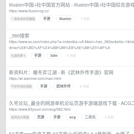
illusion中国-i社中国官方网站 - illusion中国-i社中国综合
https://www.illusionzg.cc/
手游
illusion
·
· 7 月前
一直单身的机器猫
_360搜索
https://www.so.com/index.php?a=index&ie=utf-8&src=hao_360so&shb=1&
dmax%E8%BD%AF%E4%BB%B6%E8%AE%B8%E5%8F%A
手游
3dm
·
· 6 月前
礼貌的萝卜
新资料片：暖冬弈江湖 - 新《武林外传手游》官网
https://wl.wanmei.com/main.html
手游
武林外传
·
· 6 月前
气宇轩昂的钥匙
久宅论坛_最全的网游单机论坛页游手游端游戏下载 - ACG
https://www.83youxi.com/acg/582.html
页游
手游
acg
二次元
·
· 4 月前
追风的大熊猫
52书库app安卓下载-52书库小说阅读1.0.4最新版 - 七匣子