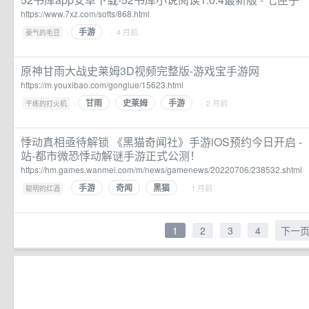
https://www.7xz.com/softs/868.html
手游
·
· 4 月前
豪气的毛豆
原神甘雨大战史莱姆3D视频完整版-游戏宝手游网
https://m.youxibao.com/gonglue/15623.html
甘雨
史莱姆
手游
·
· 2 月前
干练的打火机
悸动真相亟待解锁 《黑猫奇闻社》手游iOS预约今日开启 -
站-都市微恐悸动解谜手游正式公测！
https://hm.games.wanmei.com/m/news/gamenews/20220706/238532.shtml
手游
奇闻
黑猫
·
· 1 月前
聪明的红酒
1
2
3
4
下一