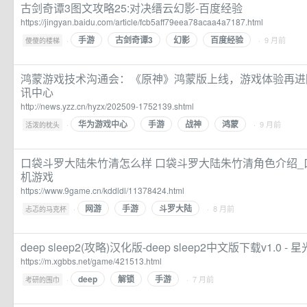
古剑奇谭3图文攻略25:对决缙云幻影-百度经验
https://jingyan.baidu.com/article/fcb5aff79eea78acaa4a7187.html
手游
古剑奇谭3
幻影
百度经验
·
· 9 月前
傻傻的楼梯
鸿蒙游戏技术沟通会：《原神》鸿蒙版上线，游戏体验再进
讯中心
http://news.yzz.cn/hyzx/202509-1752139.shtml
华为游戏中心
手游
战神
鸿蒙
·
· 9 月前
活泼的枕头
口袋斗罗大陆朱竹清怎么样 口袋斗罗大陆朱竹清角色介绍_
机游戏
https://www.9game.cn/kddldl/11378424.html
网游
手游
斗罗大陆
·
· 8 月前
忐忑的马克杯
deep sleep2(攻略)汉化版-deep sleep2中文版下载v1.0 -
https://m.xgbbs.net/game/421513.html
deep
解锁
手游
·
· 7 月前
考研的围巾