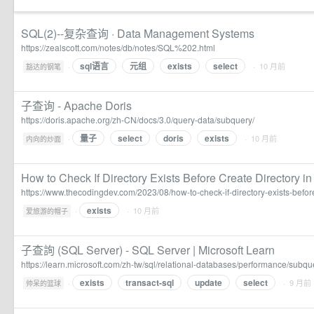
SQL(2)--复杂查询 · Data Management Systems
https://zealscott.com/notes/db/notes/SQL%202.html
sql语言
元组
exists
select
·
· 10 月前
豁达的钢笔
子查询 - Apache Doris
https://doris.apache.org/zh-CN/docs/3.0/query-data/subquery/
量子
select
doris
exists
·
· 10 月前
内向的炒面
How to Check If Directory Exists Before Create Directory in
https://www.thecodingdev.com/2023/08/how-to-check-if-directory-exists-befor
exists
·
· 10 月前
爱旅游的帽子
子查詢 (SQL Server) - SQL Server | Microsoft Learn
https://learn.microsoft.com/zh-tw/sql/relational-databases/performance/subq
exists
transact-sql
update
select
·
· 9 月前
帅呆的篮球