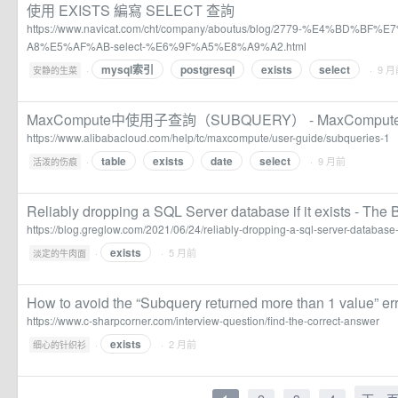
使用 EXISTS 編寫 SELECT 查詢
https://www.navicat.com/cht/company/aboutus/blog/2779-%E4%BD%BF
A8%E5%AF%AB-select-%E6%9F%A5%E8%A9%A2.html
mysql索引
postgresql
exists
select
·
· 9 
安静的生菜
MaxCompute中使用子查詢（SUBQUERY） - MaxComput
https://www.alibabacloud.com/help/tc/maxcompute/user-guide/subqueries-1
table
exists
date
select
·
· 9 月前
活泼的伤痕
Reliably dropping a SQL Server database if it exists - The 
https://blog.greglow.com/2021/06/24/reliably-dropping-a-sql-server-database-if
exists
·
· 5 月前
淡定的牛肉面
How to avoid the “Subquery returned more than 1 value” er
https://www.c-sharpcorner.com/interview-question/find-the-correct-answer
exists
·
· 2 月前
细心的针织衫