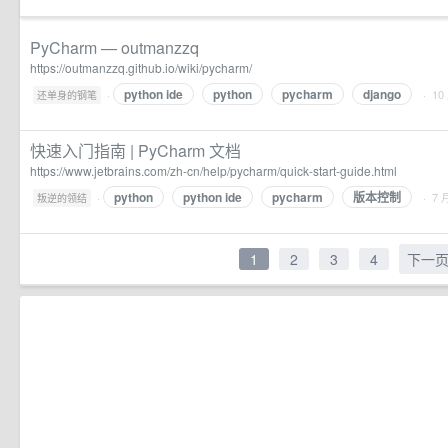
PyCharm — outmanzzq
https://outmanzzq.github.io/wiki/pycharm/
python ide
python
pycharm
django
·
· 10
还单身的钢笔
快速入门指南 | PyCharm 文档
https://www.jetbrains.com/zh-cn/help/pycharm/quick-start-guide.html
python
python ide
pycharm
版本控制
·
· 7
叛逆的领结
1
2
3
4
下一