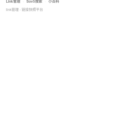
Link管理
·
Sov5搜索
·
小百科
link管理 - 链接快照平台