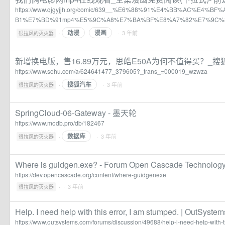
https://www.qjgyjjh.org/comic/639__%E6%88%91%E4%BB%AC%E4%
B1%E7%BD%91mp4%E5%9C%A8%E7%BA%BF%E8%A7%82%E7%9C%
动漫
漫画
·
· 3 年前
很拉风的灭火器
新增换电版，售16.89万元，思皓E50A为何不值得买？_搜
https://www.sohu.com/a/624641477_379605?_trans_=000019_wzwza
搜狐汽车
·
· 3 年前
很拉风的灭火器
SpringCloud-06-Gateway - 墨天轮
https://www.modb.pro/db/182467
数据库
·
· 3 年前
很拉风的灭火器
Where is guidgen.exe? - Forum Open Cascade Technolog
https://dev.opencascade.org/content/where-guidgenexe
·
· 3 年前
很拉风的灭火器
Help. I need help with this error, I am stumped. | OutSystem
https://www.outsystems.com/forums/discussion/49688/help-i-need-help-with-t