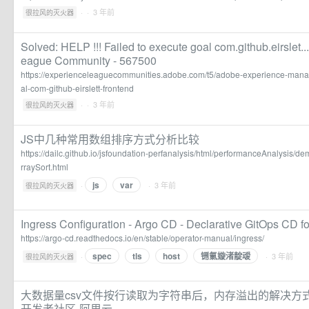
·
· 3 年前
很拉风的灭火器
Solved: HELP !!! Failed to execute goal com.github.eirslet.
eague Community - 567500
https://experienceleaguecommunities.adobe.com/t5/adobe-experience-manag
al-com-github-eirslett-frontend
·
· 3 年前
很拉风的灭火器
JS中几种常用数组排序方式分析比较
https://dailc.github.io/jsfoundation-perfanalysis/html/performanceAnalysis/
rraySort.html
js
var
·
· 3 年前
很拉风的灭火器
Ingress Configuration - Argo CD - Declarative GitOps CD f
https://argo-cd.readthedocs.io/en/stable/operator-manual/ingress/
spec
tls
host
铏氭嫙渚靛叆
·
· 3 年前
很拉风的灭火器
大数据量csv文件按行读取为字符串后，内存溢出的解决方式
开发者社区-阿里云