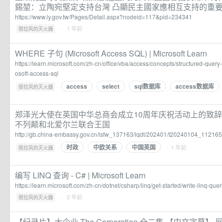
錫堃：立陶宛堅定支持台灣 凸顯民主國家應相互支持的重
https://www.ly.gov.tw/Pages/Detail.aspx?nodeid=117&pid=234341
·
· 1 年前
很拉风的灭火器
WHERE 子句 (Microsoft Access SQL) | Microsoft Learn
https://learn.microsoft.com/zh-cn/office/vba/access/concepts/structured-que
osoft-access-sql
access
select
sql数据库
access数据库
·
很拉风的灭火器
郑泽光大使在英国中华总商会成立10周年庆祝活动上的致辞
不列颠和北爱尔兰联合王国
http://gb.china-embassy.gov.cn/lsfw_137163/lqdt/202401/t20240104_11216
时政
中欧关系
中国英国
·
· 1 年前
很拉风的灭火器
编写 LINQ 查询 - C# | Microsoft Learn
https://learn.microsoft.com/zh-cn/dotnet/csharp/linq/get-started/write-linq-quer
·
· 2 年前
很拉风的灭火器
【纪录片】大企业 The Corporation 全二集 【中文字幕】