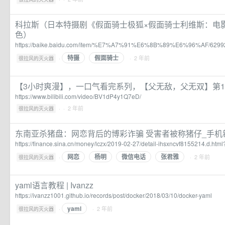
科拉斯（日本特摄剧《假面骑士极狐×假面骑士利维斯：电
色）
https://baike.baidu.com/item/%E7%A7%91%E6%8B%89%E6%96%AF/6299
特摄
假面骑士
·
· 2 年前
很拉风的灭火器
【3小时爽漫】，一口气看完系列，【父无敌，父无双】第1-84集！
https://www.bilibili.com/video/BV1dP4y1Q7eD/
·
· 2 年前
很拉风的灭火器
东南亚杀猪盘：网恋背后的博彩诈骗 受害者被称猪仔_手机
https://finance.sina.cn/money/lczx/2019-02-27/detail-ihsxncvf8155214.d.ht
网恋
杨明
微信电话
张君雅
·
· 2 年前
很拉风的灭火器
yaml语言教程 | Ivanzz
https://ivanzz1001.github.io/records/post/docker/2018/03/10/docker-yaml
yaml
·
· 2 年前
很拉风的灭火器