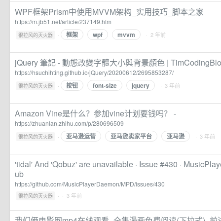
WPF框架Prism中使用MVVM架构_实用技巧_脚本之家
https://m.jb51.net/article/237149.htm
框架
wpf
mvvm
·
· 2 年前
很拉风的灭火器
jQuery 筆記 - 動態改變字體大小與背景顏色 | TimCodingBlo
https://hsuchihting.github.io/jQuery/20200612/2695853287/
按钮
font-size
jquery
·
· 3 年前
很拉风的灭火器
Amazon Vine是什么？参加vine计划要钱吗？ -
https://zhuanlan.zhihu.com/p/280696509
亚马逊运营
亚马逊卖家平台
亚马逊
·
· 3 年前
很拉风的灭火器
'tidal' And 'Qobuz' are unavailable · Issue #430 · MusicP
ub
https://github.com/MusicPlayerDaemon/MPD/issues/430
·
· 3 年前
很拉风的灭火器
我们俩电影网mp4在线观看_全集漫画免费阅读(下拉式)- 前