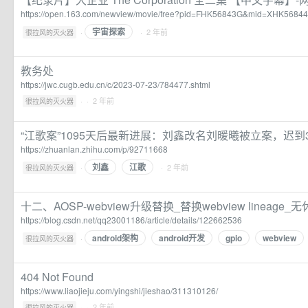
https://open.163.com/newview/movie/free?pid=FHK56843G&mid=XHK5684
宇宙探索
·
· 2 年前
很拉风的灭火器
教务处
https://jwc.cugb.edu.cn/c/2023-07-23/784477.shtml
·
· 2 年前
很拉风的灭火器
“江歌案”1095天后最新进展：刘鑫改名刘暖曦被立案，迟到
https://zhuanlan.zhihu.com/p/92711668
刘鑫
江歌
·
· 2 年前
很拉风的灭火器
十二、AOSP-webview升级替换_替换webview lineage
https://blog.csdn.net/qq23001186/article/details/122662536
android架构
android开发
gpio
webview
·
很拉风的灭火器
404 Not Found
https://www.liaojieju.com/yingshi/jieshao/311310126/
·
· 2 年前
很拉风的灭火器