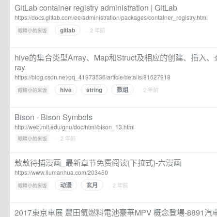
GitLab container registry administration | GitLab
https://docs.gitlab.com/ee/administration/packages/container_registry.html
gitlab
·
· 2 年前
眼睛小的米饭
hive的集合类型Array、Map和Struct及相应的创建、插入、查询操作
ray
https://blog.csdn.net/qq_41973536/article/details/81627918
hive
string
数组
·
· 2 年前
眼睛小的米饭
Bison - Bison Symbols
http://web.mit.edu/gnu/doc/html/bison_13.html
·
· 2 年前
眼睛小的米饭
敖敖待捕漫画_最新章节免费阅读(下拉式)-六漫画
https://www.liumanhua.com/203450
动漫
玄月
·
· 2 年前
眼睛小的米饭
2017東京車展 豐田氫燃料電池豪華MPV 概念登場-8891汽