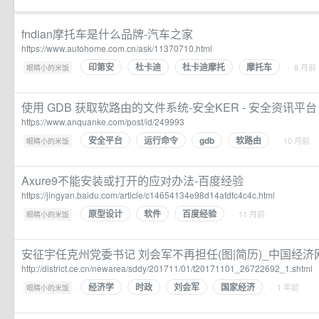
fndian摩托车是什么品牌-汽车之家
https://www.autohome.com.cn/ask/11370710.html
印第安
杜卡迪
杜卡迪摩托
摩托车
·
· 8 月前
眼睛小的米饭
使用 GDB 获取软路由的文件系统-安全KER - 安全资讯平台
https://www.anquanke.com/post/id/249993
安全平台
运行命令
gdb
软路由
·
· 10 月前
眼睛小的米饭
Axure9不能安装或打开的应对办法-百度经验
https://jingyan.baidu.com/article/c14654134e98d14afdfc4c4c.html
原型设计
软件
百度经验
·
· 11 月前
眼睛小的米饭
安征宇任克州党委书记 刘会军不再担任(图|简历)_中国经
http://district.ce.cn/newarea/sddy/201711/01/t20171101_26722692_1.shtml
经济学
时政
刘会军
国家经济
·
· 1 年前
眼睛小的米饭