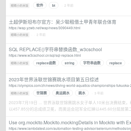
软件
bt
·
· 2 年前
眼睛小的米饭
土超伊斯坦布尔官方：吴少聪租借土甲青年联合体育
https://wap.yzwb.net/wap/news/3090449.html
·
· 2 年前
眼睛小的米饭
SQL REPLACE()字符串替换函数_w3cschool
https://www.w3cschool.cn/sql/sql-replace.html
replace函数
string
字符串函数
replace
·
·
眼睛小的米饭
2023年世界泳联世锦赛跳水项目第五日综述
https://olympics.com/zh/news/diving-world-aquatics-championships-fukuoka
世锦赛
奥运跳水
跳水
·
· 3 年前
眼睛小的米饭
2023年7月19日 ... 世界泳联世锦赛跳水女子单人10米台决赛结
以457.85分的总成绩卫冕，而奥运会冠军全红婵以445.60分屈居第
Use org.mockito.Mockito.mockingDetails in Mockito with 
https://www.lambdatest.com/automation-testing-advisor/selenium/methods/o