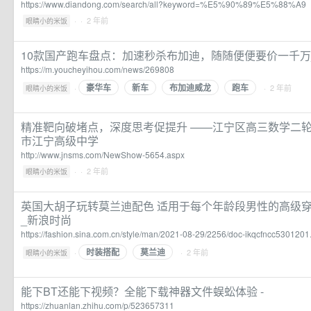
https://www.diandong.com/search/all?keyword=%E5%90%89%E5%88%A9
·
· 2 年前
眼睛小的米饭
10款国产跑车盘点：加速秒杀布加迪，随随便便要价一千万
https://m.youcheyihou.com/news/269808
豪华车
新车
布加迪威龙
跑车
·
· 2 年前
眼睛小的米饭
精准靶向破堵点，深度思考促提升 ——江宁区高三数学二轮
市江宁高级中学
http://www.jnsms.com/NewShow-5654.aspx
·
· 2 年前
眼睛小的米饭
英国大胡子玩转莫兰迪配色 适用于每个年龄段男性的高级穿搭
_新浪时尚
https://fashion.sina.com.cn/style/man/2021-08-29/2256/doc-ikqcfncc5301201
时装搭配
莫兰迪
·
· 2 年前
眼睛小的米饭
能下BT还能下视频？全能下载神器文件蜈蚣体验 -
https://zhuanlan.zhihu.com/p/523657311