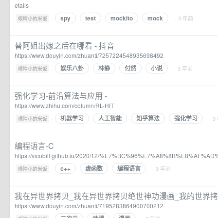
etails
spy
test
mockito
mock
·
· 3 年前
眼睛小的米饭
替阿姐出嫁之后在哪看 - 抖音
https://www.douyin.com/zhuanti/7257224548935698492
娱乐八卦
林静
付然
小说
·
· 3 年前
眼睛小的米饭
强化学习-前沿算法与应用 -
https://www.zhihu.com/column/RL-HIT
机器学习
人工智能
知乎算法
强化学习
·
· 3
眼睛小的米饭
编程语言-C
https://vicobill.github.io/2020/12/%E7%BC%96%E7%A8%8B%E8%AF%A
c++
虚函数
编程语言
·
· 3 年前
眼睛小的米饭
我在异世界拷贝_我在异世界拷贝绝世神功漫画_我的世界拷贝
https://www.douyin.com/zhuanti/7195283864900700212