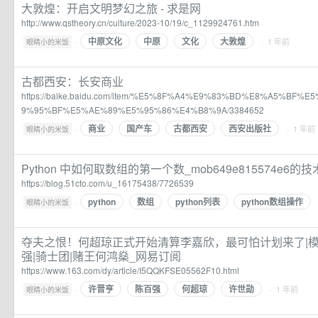
大敦煌：开启文明梦幻之旅 - 求是网
http://www.qstheory.cn/culture/2023-10/19/c_1129924761.htm
中原文化
中原
文化
大敦煌
·
· 1 年前
眼睛小的米饭
古都西安：长安商业
https://baike.baidu.com/item/%E5%8F%A4%E9%83%BD%E8%A5%BF
9%95%BF%E5%AE%89%E5%95%86%E4%B8%9A/3384652
商业
国产车
古都西安
西安出版社
·
· 1 年前
眼睛小的米饭
Python 中如何取数组的第一个数_mob649e815574e6的
https://blog.51cto.com/u_16175438/7726539
python
数组
python列表
python数组操作
·
眼睛小的米饭
夺夫之恨！何超琼正式开始清算李嘉欣，最可怕计划来了|模特
强|骑士团|赌王何鸿燊_网易订阅
https://www.163.com/dy/article/I5QQKFSE05562F10.html
许晋亨
陈百强
何超琼
许世勋
·
· 1 年前
眼睛小的米饭