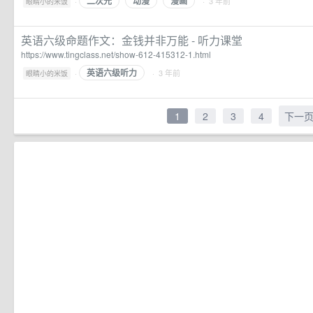
二次元
动漫
漫画
·
· 3 年前
眼睛小的米饭
英语六级命题作文：金钱并非万能 - 听力课堂
https://www.tingclass.net/show-612-415312-1.html
英语六级听力
·
· 3 年前
眼睛小的米饭
1
2
3
4
下一