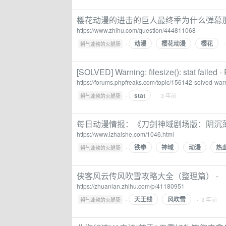
樱花动漫的进击的巨人最终季为什么弹幕那
https://www.zhihu.com/question/444811068
动漫
樱花动漫
樱花
·
朝气蓬勃的火腿肠
[SOLVED] Warning: filesize(): stat failed
https://forums.phpfreaks.com/topic/156142-solved-warnin
stat
·
· 3 年前
朝气蓬勃的火腿肠
每日动漫情报：《刀剑神域剧场版：阴沉薄暮
https://www.izhaishe.com/1046.html
铁拳
神域
动漫
热
·
朝气蓬勃的火腿肠
侠客风云传风吹雪攻略大全（整理篇） -
https://zhuanlan.zhihu.com/p/41180951
天王线
风吹雪
·
· 3 年前
朝气蓬勃的火腿肠