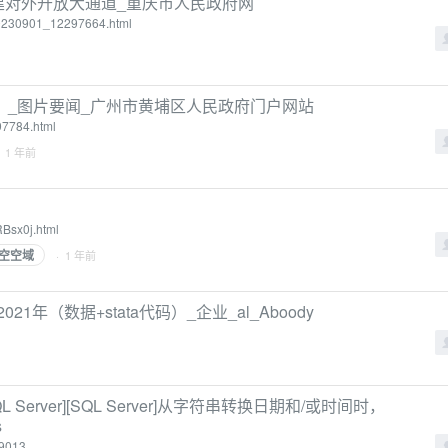
建对外开放大通道_重庆市人民政府网
/t20230901_12297664.html
）_图片要闻_广州市黄埔区人民政府门户网站
97784.html
· 1 年前
RBsx0j.html
空空域
· 1 年前
21年（数据+stata代码）_企业_al_Aboody
7 for SQL Server][SQL Server]从字符串转换日期和/或时间时，
s
79013