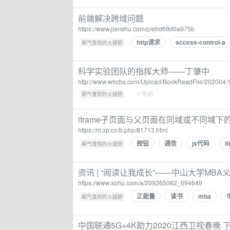
前端解决跨域问题
https://www.jianshu.com/p/ebd69d0a975b
http请求
access-control-a
·
朝气蓬勃的火腿肠
科学实验团队的指挥大师——丁肇中
http://www.whcbs.com/Upload/BookReadFile/202004
·
· 2 年前
朝气蓬勃的火腿肠
iframe子页面与父页面在同域或不同域下的js通
https://m.xp.cn/b.php/81713.html
按钮
通信
js代码
i
·
朝气蓬勃的火腿肠
资讯 | “阅读让我成长”——中山大学M
https://www.sohu.com/a/209265062_694649
正能量
读书
mba
·
朝气蓬勃的火腿肠
中国联通5G+4K助力2020江西卫视春晚