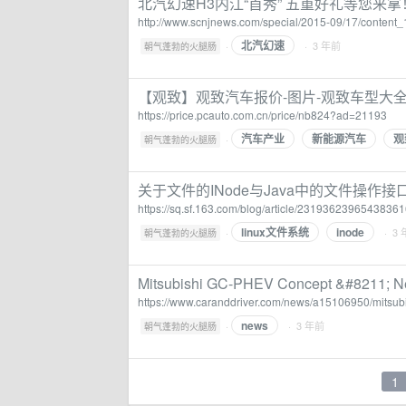
北汽幻速H3内江“首秀” 五重好礼等您来拿！
http://www.scnjnews.com/special/2015-09/17/content
北汽幻速
·
· 3 年前
朝气蓬勃的火腿肠
【观致】观致汽车报价-图片-观致车型大全
https://price.pcauto.com.cn/price/nb824?ad=21193
汽车产业
新能源汽车
观
·
朝气蓬勃的火腿肠
关于文件的INode与Java中的文件操作接
https://sq.sf.163.com/blog/article/2319362396543836
linux文件系统
inode
·
· 3
朝气蓬勃的火腿肠
Mitsubishi GC-PHEV Concept &#8211; Ne
https://www.caranddriver.com/news/a15106950/mitsub
news
·
· 3 年前
朝气蓬勃的火腿肠
1