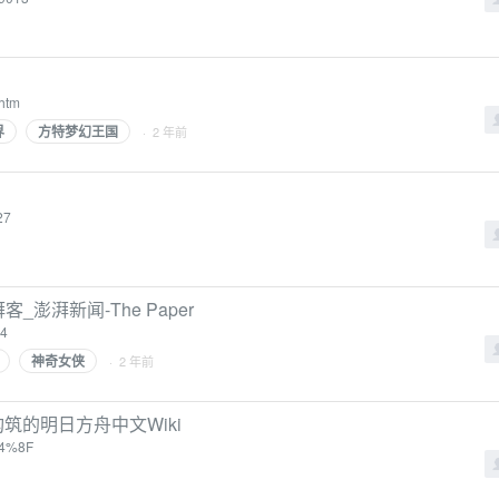
.htm
界
方特梦幻王国
· 2 年前
27
澎湃新闻-The Paper
54
神奇女侠
· 2 年前
共同构筑的明日方舟中文Wiki
84%8F