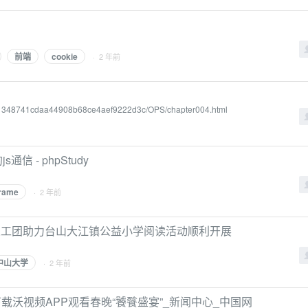
前端
cookie
· 2 年前
/1348741cdaa44908b68ce4aef9222d3c/OPS/chapter004.html
信 - phpStudy
frame
· 2 年前
BA义工团助力台山大江镇公益小学阅读活动顺利开展
中山大学
· 2 年前
 下载沃视频APP观看春晚“饕餮盛宴”_新闻中心_中国网