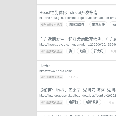
React性能优化 · sinoui开发指南
https://sinoui.github.io/sinoui-guide/docs/react-perfor
浏览器缓存
前端组件
va
·
朝气蓬勃的火腿肠
广东近期发生一起狂犬病致死病例，广东
https://news.dayoo.com/guangdong/202506/20/1399
狗
动物
狂犬病
·
· 9 
朝气蓬勃的火腿肠
Hedra
https://www.hedra.com/
·
· 11 月前
朝气蓬勃的火腿肠
成都百年地标，回来了_澎湃号·湃客_澎湃新闻-
https://m.thepaper.cn/kuaibao_detail.jsp?contid=26
电影院
成都发展
·
· 1 年前
朝气蓬勃的火腿肠