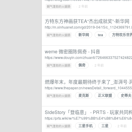
·
· 2 年前
朝气蓬勃的火腿肠
方特东方神画获TEA“杰出成就奖”-新华网
http://m.xinhuanet.com/gd/2019-04/15/c_1124369791
新华网
tea
方特欢乐世
·
朝气蓬勃的火腿肠
weme 微密圈陈佩奇 - 抖音
https://www.douyin.com/zhuanti/72646633752742482
佩奇
·
· 2 年前
朝气蓬勃的火腿肠
燃爆年末，年度最期待终于来了_澎湃号·湃客_
https://www.thepaper.cn/newsDetail_forward_104455
麦克斯
正义联盟
史蒂夫
·
朝气蓬勃的火腿肠
SideStory「登临意」 - PRTS - 玩家
https://prts.wiki/w/%E7%99%BB%E4%B8%B4%E6%
三星手机
三星
·
· 2 年前
朝气蓬勃的火腿肠