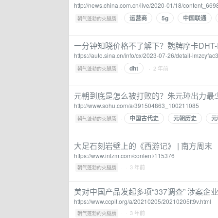
http://news.china.com.cn/live/2020-01/18/content_66
运营商
5g
中国联通
·
朝气蓬勃的火腿肠
一分钟知晓价格不了解下？魏牌摩卡DHT-P
https://auto.sina.cn/info/cx/2023-07-26/detail-imzcyfa
dht
·
· 2 年前
朝气蓬勃的火腿肠
元朝到底是怎么被打败的？朱元璋出力最
http://www.sohu.com/a/391504863_100211085
中国古代史
元朝历史
元
·
朝气蓬勃的火腿肠
大足石刻岩壁上的《西游记》 | 南方周末
https://www.infzm.com/content/115376
·
· 3 年前
朝气蓬勃的火腿肠
美对中国产品发起多项“337调查” 涉案
https://www.ccpit.org/a/20210205/20210205ft9v.html
·
· 3 年前
朝气蓬勃的火腿肠