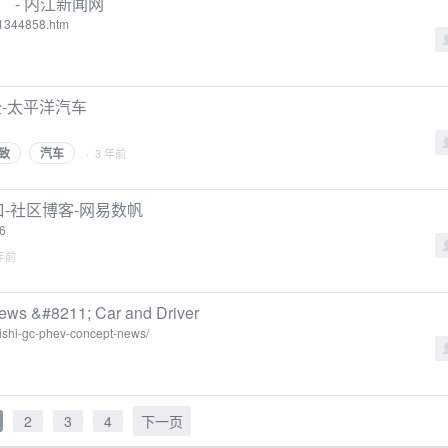
 - 内江新闻网
_1344858.htm
-太平洋汽车
致
汽车
· 3 年前
口-社区博客-网易数帆
16
 年前
ws &#8211; Car and Driver
ishi-gc-phev-concept-news/
2
3
4
下一页