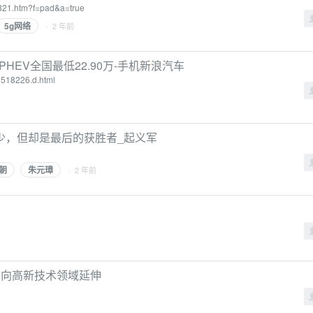
9821.htm?f=pad&a=true
5g网络
· 2 年前
HEV全国最低22.90万-手机新浪汽车
c3518226.d.html
少，但却是最后的获胜者_起义军
朝
朱元璋
· 2 年前
企业向高新技术领域延伸