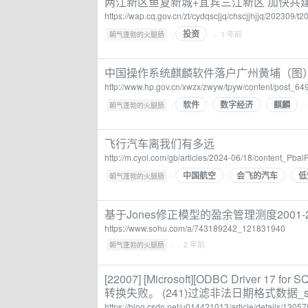
两江新区鱼复新城+宜宾三江新区 加快共
https://wap.cq.gov.cn/zt/cydqscjjq/chscjjhjjq/202309
投资
·
· 1 年前
朝气蓬勃的火腿肠
中国操作系统麒麟软件落户广州黄埔（图
http://www.hp.gov.cn/xwzx/zwyw/tpyw/content/post_64
软件
数字经济
麒麟
·
朝气蓬勃的火腿肠
飞行汽车离我们有多远
http://m.cyol.com/gb/articles/2024-06/18/content_Pbal
中国航空
会飞的汽车
低
·
朝气蓬勃的火腿肠
基于Jones修正模型的盈余管理测度2001-20
https://www.sohu.com/a/743189242_121831940
·
· 2 年前
朝气蓬勃的火腿肠
[22007] [Microsoft][ODBC Driver 1
转换失败。 (241)过滤非法日期格式数据_
https://blog.csdn.net/u014421013/article/details/1305