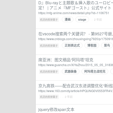
D』Blu-rayと主題歌＆挿入歌のユー
定！ | アニメ『MFゴースト』公式サイト
https://mfg-anime.com/news/detail.php?id=1106751
漫画
stage
·
· 2 年前
机灵的煎饼果子
在vscode搜索两个关键词？ - 第9527号
https://www.cnblogs.com/zhouxingxing7920/p/175091
正则表达式
博客园
菜鸟
·
机灵的煎饼果子
席亚洲：图文细品“阿玛塔”坦克
https://www.guancha.cn/XiYaZhou/2015_05_05_31836
武器装备
阿玛塔主战坦克
·
机灵的煎饼果子
京九高铁——配合武汉东进调整优化“新线路”图
https://www.163.com/dy/article/HPQUNG0V0553FR4V.
·
· 2 年前
机灵的煎饼果子
jquery修改span文本