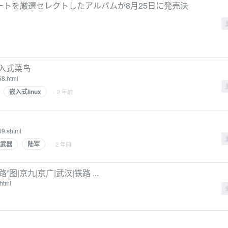
ロビートを厳選セレクトしたアルバムが8月25日に発売決
嵌入式菜鸟
68.html
嵌入式linux
· 2 年前
9.shtml
武器
陆军
· 2 年前
|京九|京广|武汉|铁路 ...
html