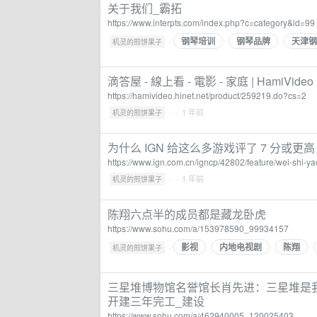
关于我们_霸拓
https://www.interpts.com/index.php?c=category&id=99
钢琴培训
钢琴品牌
天津钢
·
机灵的煎饼果子
滴答屋 - 線上看 - 電影 - 家庭 | HamiVideo
https://hamivideo.hinet.net/product/259219.do?cs=2
·
· 1 年前
机灵的煎饼果子
为什么 IGN 给这么多游戏评了 7 分或更高
https://www.ign.com.cn/igncp/42802/feature/wei-shi-y
·
· 1 年前
机灵的煎饼果子
陈翔六点半的成员都是藏龙卧虎
https://www.sohu.com/a/153978590_99934157
影视
内地电视剧
陈翔
·
机灵的煎饼果子
三星堆博物馆名誉馆长肖先进：三星堆是我
开建三年完工_建设
https://www.sohu.com/a/462940005_120025403