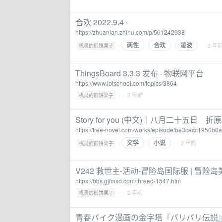
合欢 2022.9.4 -
https://zhuanlan.zhihu.com/p/561242938
两性
合欢
凌波
·
· 2 年
机灵的煎饼果子
ThingsBoard 3.3.3 发布 · 物联网平台
https://www.iotschool.com/topics/3864
·
· 2 年前
机灵的煎饼果子
Story for you (中文)｜八月二十五日 折原
https://tree-novel.com/works/episode/be3cecc1950b
文学
小说
·
· 2 年前
机灵的煎饼果子
V242 救世主-活动-冒险岛国际服 | 冒险岛
https://bbs.gjfmxd.com/thread-1547.htm
·
· 2 年前
机灵的煎饼果子
青春バイク漫画の金字塔『バリバリ伝説』が初の