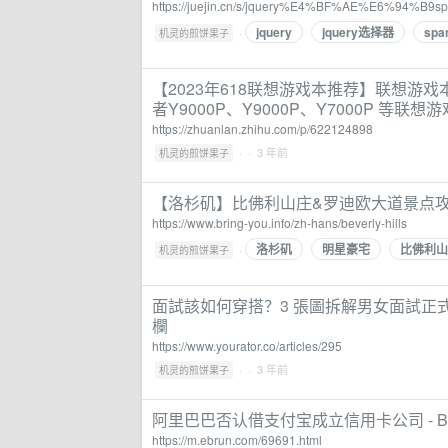
https://juejin.cn/s/jquery%E4%BF%AE%E6%94
jquery
jquery选择器
spa
·
机灵的煎饼果子
【2023年618联想游戏本推荐】联想游
者Y9000P、Y9000P、Y7000P 等联想
https://zhuanlan.zhihu.com/p/622124898
·
· 3 年前
机灵的煎饼果子
【洛杉矶】比佛利山庄&罗迪欧大道景点攻略：
https://www.bring-you.info/zh-hans/beverly-hills
洛杉矶
明星豪宅
比佛利山
·
机灵的煎饼果子
面試該如何穿搭？3 張圖拆解男女面試正式服
欄
https://www.yourator.co/articles/295
·
· 3 年前
机灵的煎饼果子
阿里巴巴否认借支付宝成立信用卡公司 - B2
https://m.ebrun.com/69691.html