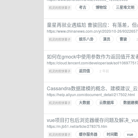
考古
博物馆
三星堆文明
·
机灵的煎饼果子
童星再就业遇尴尬 曹骏回应：有落差，但
https://www.chinanews.com.cn/yl/2020/10-26/9322657
娱乐八卦
演员
曹骏
·
· 
机灵的煎饼果子
如何在gmock中使用参数作为返回值开发
https://cloud.tencent.com/developer/ask/sof/10697751
返回值
·
· 2 年前
机灵的煎饼果子
Cassandra数据建模的概念、建模建议_云数据
https://help.aliyun.com/document_detail/217502.html
大数据
云数据库
数据建模
·
机灵的煎饼果子
vue项目打包后浏览器缓存问题及解决_vue
https://m.jb51.net/article/278375.htm
缓存服务器
时间戳
vue
·
机灵的煎饼果子