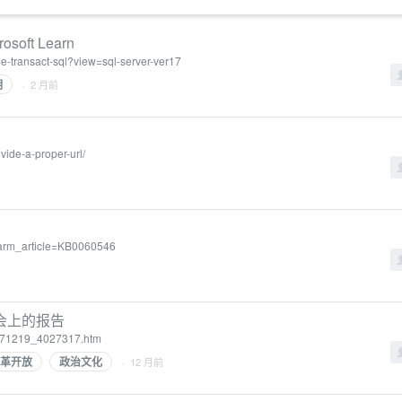
osoft Learn
time-transact-sql?view=sql-server-ver17
期
· 2 月前
vide-a-proper-url/
sparm_article=KB0060546
会上的报告
t20171219_4027317.htm
革开放
政治文化
· 12 月前