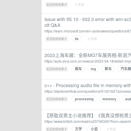
·
· 3 年前
机灵的煎饼果子
Issue with IIS 10 - 502.3 error with win-s
oft Q&A
https://learn.microsoft.com/en-us/answers/questions/87
iis
·
· 3 年前
机灵的煎饼果子
2023上海车展：全新MG7车展亮相-新浪
https://auto.sina.com.cn/newcar/2023-04-18/detail-i
跑车
mg
新车
汽车展
·
机灵的煎饼果子
c++ - Processing audio file in memory with
https://stackoverflow.com/questions/51021627/processi
processing
memory
aud
·
机灵的煎饼果子
【原耽双男主小说推荐】《我真没想抢男主》b
https://www.bilibili.com/read/cv23746345?from=search
文学
小说
·
· 3 年前
机灵的煎饼果子