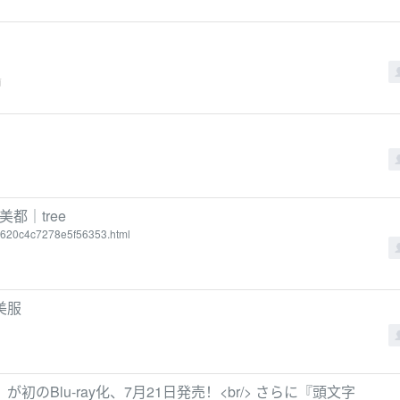
前
美都｜tree
0a620c4c7278e5f56353.html
美服
Blu-ray化、7月21日発売！<br/> さらに『頭文字