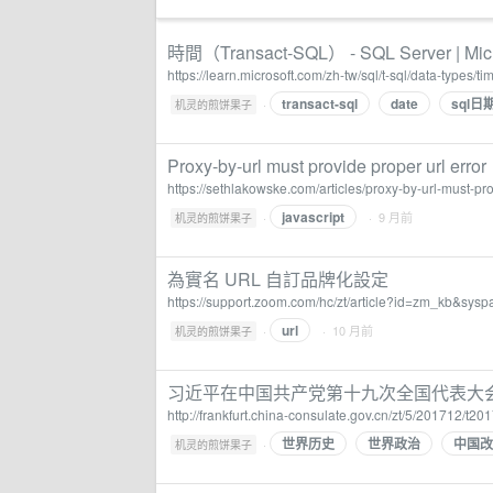
時間（Transact-SQL） - SQL Server | Micr
https://learn.microsoft.com/zh-tw/sql/t-sql/data-types/
transact-sql
date
sql日
·
机灵的煎饼果子
Proxy-by-url must provide proper url error
https://sethlakowske.com/articles/proxy-by-url-must-pro
javascript
·
· 9 月前
机灵的煎饼果子
為實名 URL 自訂品牌化設定
https://support.zoom.com/hc/zt/article?id=zm_kb&sy
url
·
· 10 月前
机灵的煎饼果子
习近平在中国共产党第十九次全国代表大
http://frankfurt.china-consulate.gov.cn/zt/5/201712/
世界历史
世界政治
中国改
·
机灵的煎饼果子