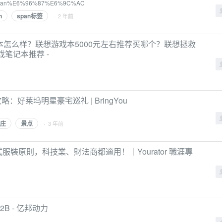
%B9span%E6%96%87%E6%9C%AC
n
span标签
· 2 年前
戏本怎么样？联想游戏本5000元左右推荐买哪个？联想拯救
游戏笔记本推荐 -
好莱坞明星豪宅巡礼 | BringYou
庄
景点
· 3 年前
裝原則，科技業、財法商都適用！｜Yourator 職涯專
B - 亿邦动力