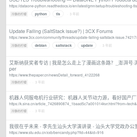
https://dataone-python.readthedocs.io/en/latest/gmn/setup/troubleshooting-tls
python
tls
·
· 3 年前
冷静的柠檬
Update Failing (SaltStack issue?) | 3CX Forums
https://www.3cx.com/community/threads/update-failing-saltstack-issue.74217/
debian
saltstack
update
·
· 3 年前
冷静的柠檬
艾斯纳获奖者专访 | 我是怎么走上了漫画这条路？_澎湃号·湃客
per
https://www.thepaper.cn/newsDetail_forward_4122268
·
· 3 年前
冷静的柠檬
机器人伺服电机行业研究：机器人关节动力源，看好国产厂
https://k.sina.cn/article_7426890874_1baad5c7a001014kvr.html?from=tech
·
· 3 年前
冷静的柠檬
我很在乎未来 - 李先生汕头大学演讲录 - 汕头大学党政办公
https://www.stu.edu.cn/xxb/bencandy.php?fid=44&id=916