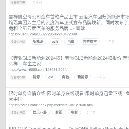
·
· 2 年前
冷静的柠檬
吉祥航空母公司造车首款产品上市 云度汽车回归新能源市场 
均瑶集团入主后的云度汽车正式宣布品牌焕新，同时发布了
兔和全新云度汽车的服务品牌... - 雪球
https://xueqiu.com/3502728586/243472389
新能源
云度
汽车
吉祥航空
·
· 2 年前
冷静的柠檬
【奔驰GLE新能源2024款】奔驰GLE新能源2024款报价,奔
么样 – 车主之家
https://www.16888.com/128631/2024/
能源
gle
奔驰
新能源
·
· 2 年前
冷静的柠檬
限时单身详情介绍-限时单身在线观看-限时单身迅雷下载 - 
大中国
https://2r2kgz.com/index.php/vod/detail/id/127630.html
娱乐八卦
影视
电影
·
· 2 年前
冷静的柠檬
SSL/TLS Troubleshooting — DataONE Python Products d