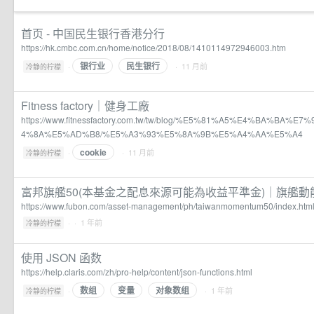
首页 - 中国民生银行香港分行
https://hk.cmbc.com.cn/home/notice/2018/08/1410114972946003.htm
银行业
民生银行
·
· 11 月前
冷静的柠檬
Fitness factory｜健身工廠
https://www.fitnessfactory.com.tw/tw/blog/%E5%81%A5%E4%BA%BA
4%8A%E5%AD%B8/%E5%A3%93%E5%8A%9B%E5%A4%AA%E5%A4
cookie
·
· 11 月前
冷静的柠檬
富邦旗艦50(本基金之配息來源可能為收益平準金)｜旗艦動
https://www.fubon.com/asset-management/ph/taiwanmomentum50/index.htm
·
· 1 年前
冷静的柠檬
使用 JSON 函数
https://help.claris.com/zh/pro-help/content/json-functions.html
数组
变量
对象数组
·
· 1 年前
冷静的柠檬