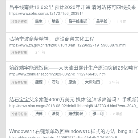
昌平线南延12.6公里 预计2020年开通 清河站将可四线换乘
https://www.sohu.com/a/121737156_203914
民生
地铁
昌平线南延
昌平线
·
· 1 年前
冷静的柠檬
弘扬宁波商帮精神， 建设商帮文化工程
https://www.zh.gov.cn/art/2007/10/13/art_1229632719_59068879.html
·
· 2 年前
冷静的柠檬
始终端牢能源饭碗——大庆油田累计生产原油突破25亿吨背
http://www.xinhuanet.com/2023-03/27/c_1129466458.htm
能源
石油
原油
大庆油田
·
· 2 年前
冷静的柠檬
结石宝宝父亲索赔4000万美元 媒体:这请求离谱吗?_手机
http://news.sina.cn/gn/2018-08-02/detail-ihhehtqf8143733.d.html?wm=30
法律
法制
赔偿协议
雅士利
·
· 2 年前
冷静的柠檬
Windows11右键菜单改回Windows10样式的方法_bing ai_
https://blog.csdn.net/weixin_44056757/article/details/124169046