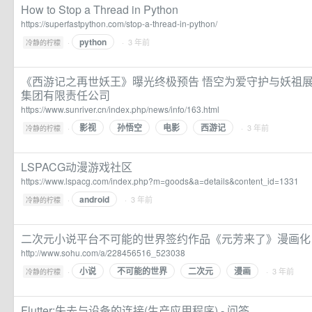
How to Stop a Thread in Python
https://superfastpython.com/stop-a-thread-in-python/
python
·
· 3 年前
冷静的柠檬
《西游记之再世妖王》曝光终极预告 悟空为爱守护与妖祖展
集团有限责任公司
https://www.sunriver.cn/index.php/news/info/163.html
影视
孙悟空
电影
西游记
·
· 3 年前
冷静的柠檬
LSPACG动漫游戏社区
https://www.lspacg.com/index.php?m=goods&a=details&content_id=1331
android
·
· 3 年前
冷静的柠檬
二次元小说平台不可能的世界签约作品《元芳来了》漫画化
http://www.sohu.com/a/228456516_523038
小说
不可能的世界
二次元
漫画
·
· 3 年前
冷静的柠檬
Flutter:失去与设备的连接(生产应用程序) - 问答