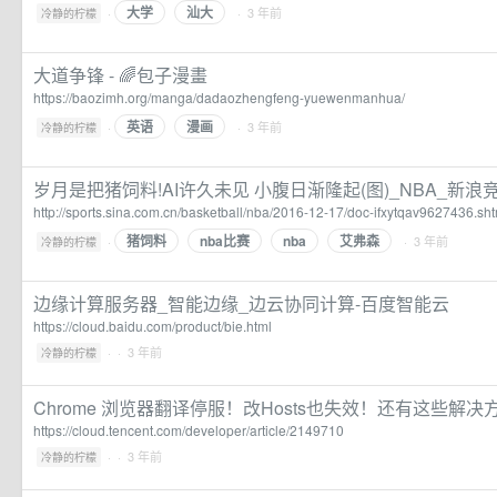
大学
汕大
·
· 3 年前
冷静的柠檬
大道争锋 - 🌈️包子漫畫
https://baozimh.org/manga/dadaozhengfeng-yuewenmanhua/
英语
漫画
·
· 3 年前
冷静的柠檬
岁月是把猪饲料!AI许久未见 小腹日渐隆起(图)_NBA_新浪
http://sports.sina.com.cn/basketball/nba/2016-12-17/doc-ifxytqav9627436.sht
猪饲料
nba比赛
nba
艾弗森
·
· 3 年前
冷静的柠檬
边缘计算服务器_智能边缘_边云协同计算-百度智能云
https://cloud.baidu.com/product/bie.html
·
· 3 年前
冷静的柠檬
Chrome 浏览器翻译停服！改Hosts也失效！还有这些解
https://cloud.tencent.com/developer/article/2149710
·
· 3 年前
冷静的柠檬