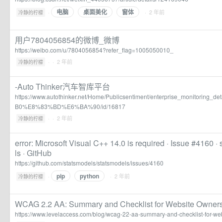
电脑
桌面美化
窗体
·
· 2 年前
冷静的柠檬
用户7804056854的微博_微博
https://weibo.com/u/7804056854?refer_flag=1005050010_
·
· 2 年前
冷静的柠檬
-Auto Thinker汽车智库平台
https://www.autothinker.net/Home/Publicsentiment/enterprise_monitoring_de
B0%E8%83%BD%E6%BA%90/id/16817
·
· 2 年前
冷静的柠檬
error: Microsoft Visual C++ 14.0 is required · Issue #4160 
ls · GitHub
https://github.com/statsmodels/statsmodels/issues/4160
pip
python
·
· 2 年前
冷静的柠檬
WCAG 2.2 AA: Summary and Checklist for Website Owners
https://www.levelaccess.com/blog/wcag-22-aa-summary-and-checklist-for-we