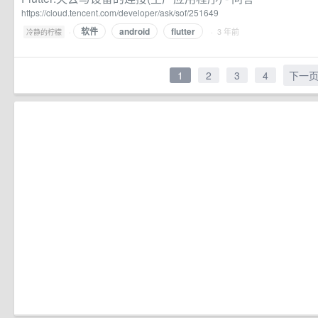
https://cloud.tencent.com/developer/ask/sof/251649
软件
android
flutter
·
· 3 年前
冷静的柠檬
1
2
3
4
下一