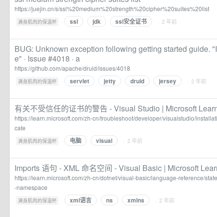
https://juejin.cn/s/ssl%20medium%20strength%20cipher%20suites%20list
ssl
jdk
ssl安全证书
·
· 2 年前
满身肌肉的保温杯
BUG: Unknown exception following getting started guide. "I
e" · Issue #4018 · a
https://github.com/apache/druid/issues/4018
servlet
jetty
druid
jersey
·
· 2 年前
满身肌肉的保温杯
有关不受信任的证书的警告 - Visual Studio | Microsoft Lear
https://learn.microsoft.com/zh-cn/troubleshoot/developer/visualstudio/installat
cate
电脑
visual
·
· 2 年前
满身肌肉的保温杯
Imports 语句 - XML 命名空间 - Visual Basic | Microsoft Lear
https://learn.microsoft.com/zh-cn/dotnet/visual-basic/language-reference/sta
-namespace
xml语言
ns
xmlns
·
· 2 年前
满身肌肉的保温杯