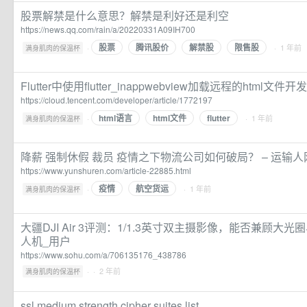
股票解禁是什么意思？解禁是利好还是利空
https://news.qq.com/rain/a/20220331A09IH700
股票
腾讯股价
解禁股
限售股
·
· 1 年前
满身肌肉的保温杯
Flutter中使用flutter_inappwebview加载远程的html文件
https://cloud.tencent.com/developer/article/1772197
html语言
html文件
flutter
·
· 1 年前
满身肌肉的保温杯
降薪 强制休假 裁员 疫情之下物流公司如何破局？ – 运输人
https://www.yunshuren.com/article-22885.html
疫情
航空货运
·
· 1 年前
满身肌肉的保温杯
大疆DJI Air 3评测：1/1.3英寸双主摄影像，能否兼顾大
人机_用户
https://www.sohu.com/a/706135176_438786
·
· 2 年前
满身肌肉的保温杯
ssl medium strength cipher suites list