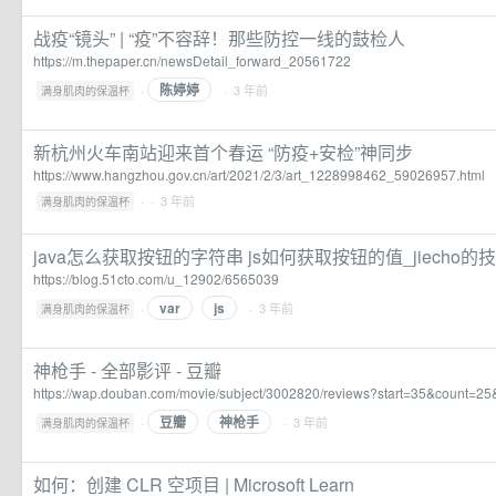
战疫“镜头” | “疫”不容辞！那些防控一线的鼓检人
https://m.thepaper.cn/newsDetail_forward_20561722
陈婷婷
·
· 3 年前
满身肌肉的保温杯
新杭州火车南站迎来首个春运 “防疫+安检”神同步
https://www.hangzhou.gov.cn/art/2021/2/3/art_1228998462_59026957.html
·
· 3 年前
满身肌肉的保温杯
java怎么获取按钮的字符串 js如何获取按钮的值_jiecho的
https://blog.51cto.com/u_12902/6565039
var
js
·
· 3 年前
满身肌肉的保温杯
神枪手 - 全部影评 - 豆瓣
https://wap.douban.com/movie/subject/3002820/reviews?start=35&count=25
豆瓣
神枪手
·
· 3 年前
满身肌肉的保温杯
如何：创建 CLR 空项目 | Microsoft Learn