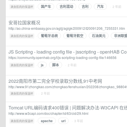
国产车
吉利混动
吉利
汽车
·
· 2 年前
满身肌肉的保温杯
安哥拉国家概况
http://ao.china-embassy.gov.cn/agljj/aglgk/200912/t20091206_7255331.htm
葡萄牙总统
葡萄牙航空
石油美元
非洲联
·
满身肌肉的保温杯
JS Scripting - loading config file - jsscripting - openHAB 
https://community.openhab.org/t/js-scripting-loading-config-file/146656
js
脚本
·
· 2 年前
满身肌肉的保温杯
2022南阳市第二完全学校录取分数线,91中考网
http://www.91zhongkao.com/zhongkao/fenshuxian/202208/zhongkao_98804
·
· 2 年前
满身肌肉的保温杯
Tomcat URL编码请求400错误 | 问题解决办法-W3CAPI 在
http://www.w3capi.com/doc/chapter/id/63/cid/29.html
apache
url
·
· 3 年前
满身肌肉的保温杯