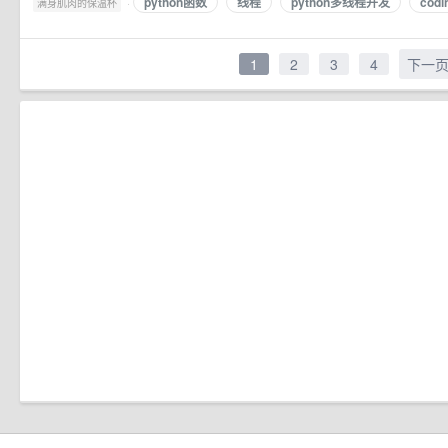
python函数
线程
python多线程并发
codi
·
满身肌肉的保温杯
1
2
3
4
下一