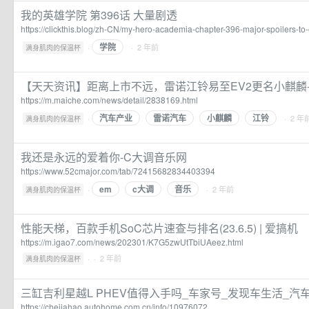
我的英雄学院 第396话 大量剧透
https://clickthis.blog/zh-CN/my-hero-academia-chapter-396-major-spoilers-to-
学院
·
· 2 年前
满身肌肉的保温杯
【天天资讯】距离上市不远，雷诺江铃易至EV2更名小麒麟
https://m.maiche.com/news/detail/2838169.html
汽车产业
雷诺汽车
小麒麟
江铃
·
· 2 年
满身肌肉的保温杯
我还是永远的爱着你-C大调音乐网
https://www.52cmajor.com/tab/72415682834403394
em
c大调
音乐
·
· 2 年前
满身肌肉的保温杯
性能天梯，百款手机SoC芯片速查与排名(23.6.5) | 爱搞机
https://m.igao7.com/news/202301/K7G5zwUtTbiUAeez.html
·
· 2 年前
满身肌肉的保温杯
三缸吉利星越L PHEV值得入手吗_车家号_发现车生活_汽
https://chejiahao.autohome.com.cn/info/10976072