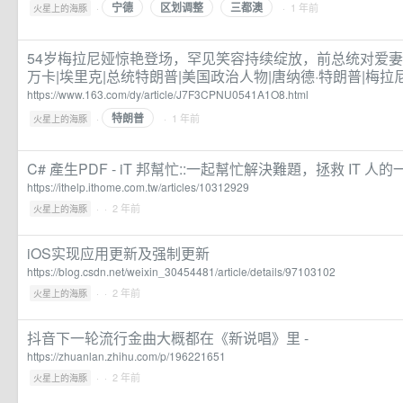
宁德
区划调整
三都澳
·
· 1 年前
火星上的海豚
54岁梅拉尼娅惊艳登场，罕见笑容持续绽放，前总统对爱妻很
万卡|埃里克|总统特朗普|美国政治人物|唐纳德·特朗普|梅拉
https://www.163.com/dy/article/J7F3CPNU0541A1O8.html
特朗普
·
· 1 年前
火星上的海豚
C# 產生PDF - iT 邦幫忙::一起幫忙解決難題，拯救 IT 人的
https://ithelp.ithome.com.tw/articles/10312929
·
· 2 年前
火星上的海豚
iOS实现应用更新及强制更新
https://blog.csdn.net/weixin_30454481/article/details/97103102
·
· 2 年前
火星上的海豚
抖音下一轮流行金曲大概都在《新说唱》里 -
https://zhuanlan.zhihu.com/p/196221651
·
· 2 年前
火星上的海豚