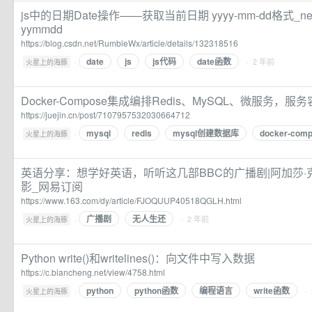
js中的日期Date操作——获取当前日期 yyyy-mm-dd格式_n
yymmdd
https://blog.csdn.net/RumbleWx/article/details/132318516
date
js
js代码
date函数
·
· 2 年前
火星上的海豚
Docker-Compose集成编排Redis、MySQL、微服务，服
https://juejin.cn/post/7107957532030664712
mysql
redis
mysql创建数据库
docker-com
·
火星上的海豚
英语分享：想学好英语，听听这几部BBC的广播剧|阿加莎·克
影_网易订阅
https://www.163.com/dy/article/FJOQUUP40518QGLH.html
广播剧
无人生还
·
· 2 年前
火星上的海豚
Python write()和writelines()：向文件中写入数据
https://c.biancheng.net/view/4758.html
python
python函数
编程语言
write函数
·
·
火星上的海豚