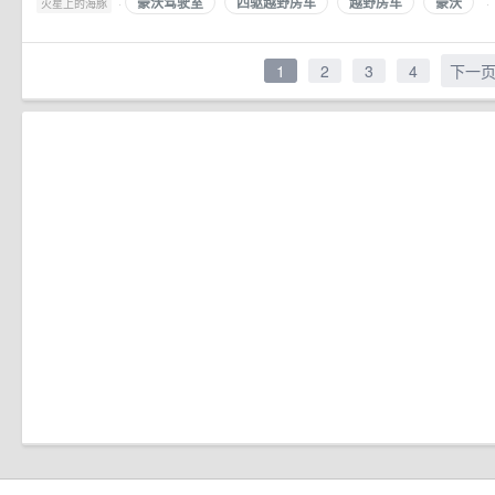
豪沃驾驶室
四驱越野房车
越野房车
豪沃
·
·
火星上的海豚
1
2
3
4
下一