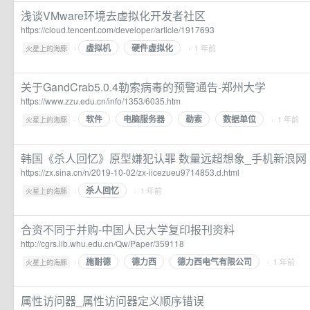
浅谈VMware环境去虚拟化开发者社区
https://cloud.tencent.com/developer/article/1917693
虚拟机
硬件虚拟化
·
· 1 年前
火星上的海豚
关于GandCrab5.0.4勒索病毒的预警通告-郑州大学
https://www.zzu.edu.cn/info/1353/6035.htm
软件
电脑服务器
勒索
数据单位
·
· 1 年前
火星上的海豚
韩国《杀人回忆》原型嫌犯认罪 数量远超想象_手机新浪网
https://zx.sina.cn/n/2019-10-02/zx-iicezueu9714853.d.html
杀人回忆
·
· 1 年前
火星上的海豚
合资不同于并购-中国人民大学复印报刊资料
http://cgrs.lib.whu.edu.cn/Qw/Paper/359118
施耐德
德力西
德力西电气有限公司
·
· 1 年前
火星上的海豚
属性访问器_属性访问器定义顺序错误