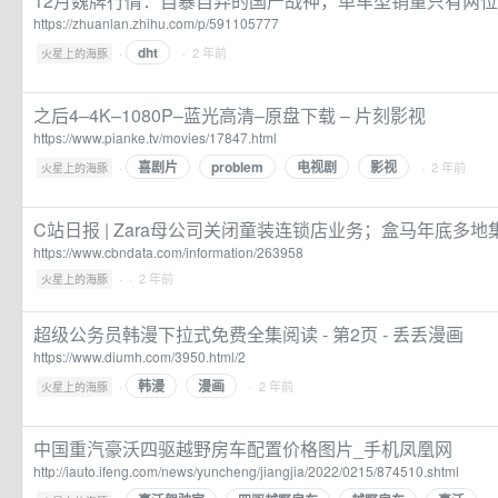
12月魏牌行情：自暴自弃的国产战神，单车型销量只有两位数
https://zhuanlan.zhihu.com/p/591105777
dht
·
· 2 年前
火星上的海豚
之后4–4K–1080P–蓝光高清–原盘下载 – 片刻影视
https://www.pianke.tv/movies/17847.html
喜剧片
problem
电视剧
影视
·
· 2 年前
火星上的海豚
C站日报 | Zara母公司关闭童装连锁店业务；盒马年底多地集中开
https://www.cbndata.com/information/263958
·
· 2 年前
火星上的海豚
超级公务员韩漫下拉式免费全集阅读 - 第2页 - 丢丢漫画
https://www.diumh.com/3950.html/2
韩漫
漫画
·
· 2 年前
火星上的海豚
中国重汽豪沃四驱越野房车配置价格图片_手机凤凰网
http://iauto.ifeng.com/news/yuncheng/jiangjia/2022/0215/874510.shtml