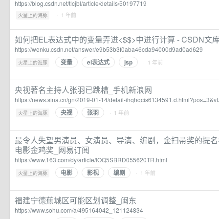
https://blog.csdn.net/tlcjbl/article/details/50197719
·
· 1 年前
火星上的海豚
如何把EL表达式中的变量弄进<$$>中进行计算 - CSDN文
https://wenku.csdn.net/answer/e9b53b3f0aba46cda94000d9ad0ad629
变量
el表达式
jsp
·
· 1 年前
火星上的海豚
央视著名主持人张羽已跳槽_手机新浪网
https://news.sina.cn/gn/2019-01-14/detail-ihqhqcis6134591.d.html?pos=3&v
央视
张羽
·
· 1 年前
火星上的海豚
最令人失望男演员、女演员、导演、编剧，金扫帚奖的提名名
电影金鸡奖_网易订阅
https://www.163.com/dy/article/IOQ5SBRD055620TR.html
电影
影视
编剧
·
· 1 年前
火星上的海豚
福建宁德蕉城区可能区划调整_闽东
https://www.sohu.com/a/495164042_121124834