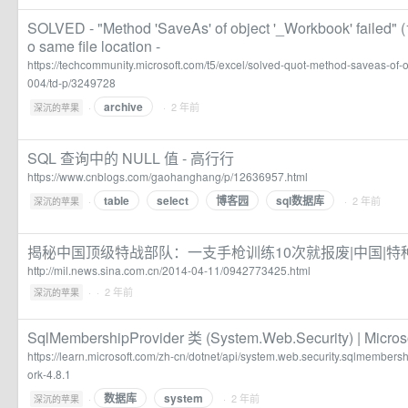
SOLVED - "Method 'SaveAs' of object '_Workbook' failed" (
o same file location -
https://techcommunity.microsoft.com/t5/excel/solved-quot-method-saveas-of-
004/td-p/3249728
archive
·
· 2 年前
深沉的苹果
SQL 查询中的 NULL 值 - 高行行
https://www.cnblogs.com/gaohanghang/p/12636957.html
table
select
博客园
sql数据库
·
· 2 年前
深沉的苹果
揭秘中国顶级特战部队：一支手枪训练10次就报废|中国|特
http://mil.news.sina.com.cn/2014-04-11/0942773425.html
·
· 2 年前
深沉的苹果
SqlMembershipProvider 类 (System.Web.Security) | Micros
https://learn.microsoft.com/zh-cn/dotnet/api/system.web.security.sqlmember
ork-4.8.1
数据库
system
·
· 2 年前
深沉的苹果