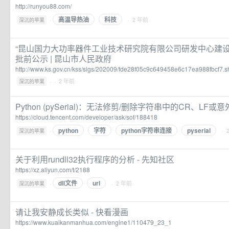
http://runyou88.com/
高温导热油
科技
·
· 2 年前
深沉的苹果
“昆山国力大功率器件工业技术研究院有限公司研发中心建设
批前公示 | 昆山市人民政府
http://www.ks.gov.cn/kss/slgs/202009/fde28f05c9c649458e6c17ea988fbcf7.s
·
· 2 年前
深沉的苹果
Python (pySerial)：无法修剪/删除字符串中的CR、L
https://cloud.tencent.com/developer/ask/sof/188418
python
字符
python字符串连接
pyserial
·
· 
深沉的苹果
关于利用rundll32执行程序的分析 - 先知社区
https://xz.aliyun.com/t/2188
dll文件
url
·
· 2 年前
深沉的苹果
请让我安静成长类似 - 快看漫画
https://www.kuaikanmanhua.com/engine1/110479_23_1