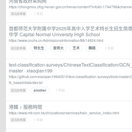
河南省政府采购网
https://zhongmou.zfcg.henan.gov.cn/henan/content?infoId=1744796&chan
·
· 1 年前
深沉的苹果
首都师范大学附属中学2025年高中入学艺术特长生招生简章 
中学 Capital Normal University High School
https://www.cnuhs.cn/AdmissionsInformation/88/14924.html
特长生
首师大
艺术
舞蹈
·
· 1 年前
深沉的苹果
text-classification-surveys/ChineseTextClassification/GCN_
master · xiaoqian199
https://github.com/xiaoqian19940510/text-classification-surveys/blob/master
N_based/data/dev.txt
another
·
· 1 年前
深沉的苹果
港鐵 > 服務時間
https://www.mtr.com.hk/ch/customer/services/train_service_index.html
·
· 1 年前
深沉的苹果