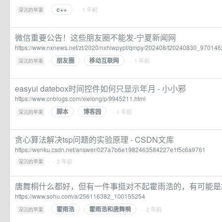
c++
·
· 1 年前
深沉的苹果
微信重要公告！这些朋友圈不能发-宁夏新闻网
https://www.nxnews.net/zt/2020/nxhlwpypt/qmpy/202408/t20240830_970146
朋友圈
移动互联网
·
· 1 年前
深沉的苹果
easyui datebox时间控件如何只显示年月 - 小小邪
https://www.cnblogs.com/xielong/p/9945211.html
脚本
博客园
·
· 1 年前
深沉的苹果
贪心算法解决tsp问题的实验原理 - CSDN文库
https://wenku.csdn.net/answer/027a7b6e1982463584227e1f5c6a9761
·
· 2 年前
深沉的苹果
唐舞桐什么都好，但有一件事挺对不起霍雨浩的，有可能是
https://www.sohu.com/a/256116382_100155254
霍雨浩
霍雨浩和唐舞桐
·
· 2 年前
深沉的苹果