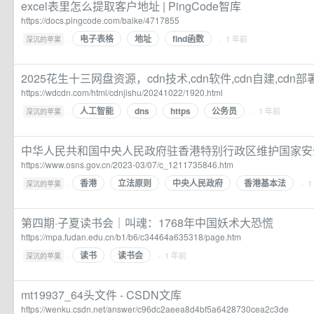
excel表里怎么提取客户地址 | PingCode智库
https://docs.pingcode.com/baike/4717855
电子表格
地址
find函数
·
· 1 年前
深沉的苹果
2025花生十三网盘资源，cdn技术,cdn软件,cdn自建,cdn部署
https://wdcdn.com/html/cdnjishu/20241022/1920.html
人工智能
dns
https
公务员
·
· 1 年前
深沉的苹果
中华人民共和国中央人民政府驻香港特别行政区维护国家安
https://www.osns.gov.cn/2023-03/07/c_1211735846.htm
香港
立法原则
中央人民政府
香港基本法
·
· 
深沉的苹果
第四期·子夏读书会｜叫魂：1768年中国妖术大恐慌
https://mpa.fudan.edu.cn/b1/b6/c34464a635318/page.htm
读书
读书会
·
· 1 年前
深沉的苹果
mt19937_64头文件 - CSDN文库
https://wenku.csdn.net/answer/c96dc2aeea8d4bf5a6428730cea2c3de