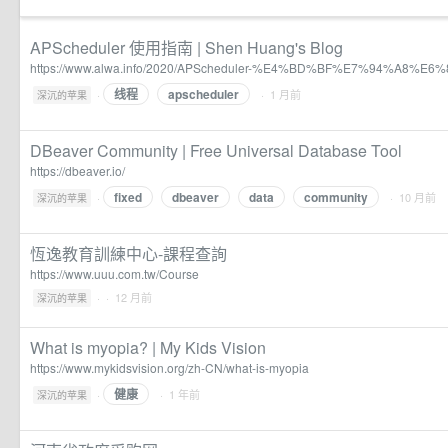
APScheduler 使用指南 | Shen Huang's Blog
https://www.alwa.info/2020/APScheduler-%E4%BD%BF%E7%94%A8%E
线程
apscheduler
·
· 1 月前
深沉的苹果
DBeaver Community | Free Universal Database Tool
https://dbeaver.io/
fixed
dbeaver
data
community
·
· 10 月前
深沉的苹果
恆逸教育訓練中心-課程查詢
https://www.uuu.com.tw/Course
·
· 12 月前
深沉的苹果
What is myopia? | My Kids Vision
https://www.mykidsvision.org/zh-CN/what-is-myopia
健康
·
· 1 年前
深沉的苹果