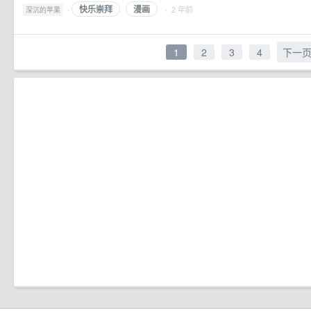
快乐崇拜
漫画
·
· 2 年前
深沉的苹果
1
2
3
4
下一