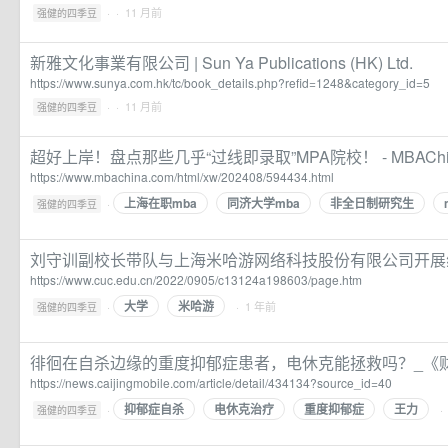
·
· 11 月前
强健的四季豆
新雅文化事業有限公司 | Sun Ya Publications (HK) Ltd.
https://www.sunya.com.hk/tc/book_details.php?refid=1248&category_id=5
·
· 11 月前
强健的四季豆
超好上岸！盘点那些几乎“过线即录取”MPA院校！ - MBAChi
https://www.mbachina.com/html/xw/202408/594434.html
上海在职mba
同济大学mba
非全日制研究生
·
强健的四季豆
刘守训副校长带队与上海米哈游网络科技股份有限公司开展
https://www.cuc.edu.cn/2022/0905/c13124a198603/page.htm
大学
米哈游
·
· 1 年前
强健的四季豆
徘徊在自杀边缘的重度抑郁症患者，电休克能拯救吗？_《
https://news.caijingmobile.com/article/detail/434134?source_id=40
抑郁症自杀
电休克治疗
重度抑郁症
王力
·
·
强健的四季豆