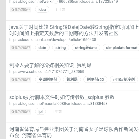
https://blog.csdn.net/weixin_46665865/article/details/137235849
idea
·
· 1 年前
强健的四季豆
java关于时间比较|String转Date|Date转String|指定
时时间加上指定天数后的日期等的方法开发者社区
https://cloud.tencent.com/developer/article/1650438
date
string
string转date
simpledateformat
·
强健的四季豆
制冷人要了解的冷媒相关知识_氟利昂
https://www.sohu.com/a/471075771_282059
空调制冷剂
氟利昂
制冷剂r22
r410a制冷剂
·
强健的四季豆
sqlplus执行脚本文件时如何传参数_sqlplus 参数
https://blog.csdn.net/maenlai0086/article/details/81389458
lpl
·
· 1 年前
强健的四季豆
河南省体育局与建业集团关于河南省女子足球队合作新闻发
布会_河南省体育局