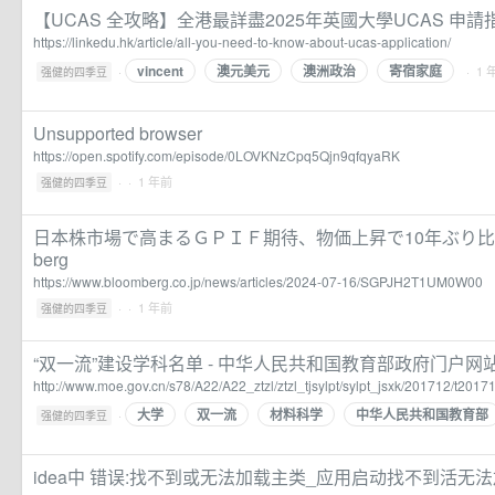
【UCAS 全攻略】全港最詳盡2025年英國大學UCAS 申請指南
https://linkedu.hk/article/all-you-need-to-know-about-ucas-application/
vincent
澳元美元
澳洲政治
寄宿家庭
·
· 1 
强健的四季豆
Unsupported browser
https://open.spotify.com/episode/0LOVKNzCpq5Qjn9qfqyaRK
·
· 1 年前
强健的四季豆
日本株市場で高まるＧＰＩＦ期待、物価上昇で10年ぶり比率引
berg
https://www.bloomberg.co.jp/news/articles/2024-07-16/SGPJH2T1UM0W00
·
· 1 年前
强健的四季豆
“双一流”建设学科名单 - 中华人民共和国教育部政府门户网
http://www.moe.gov.cn/s78/A22/A22_ztzl/ztzl_tjsylpt/sylpt_jsxk/201712/t20
大学
双一流
材料科学
中华人民共和国教育部
·
强健的四季豆
idea中 错误:找不到或无法加载主类_应用启动找不到活无