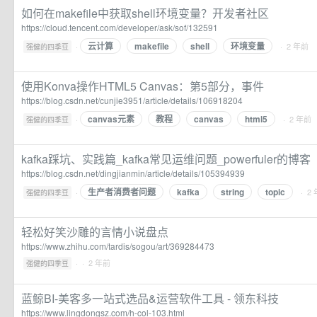
如何在makefile中获取shell环境变量？开发者社区
https://cloud.tencent.com/developer/ask/sof/132591
云计算
makefile
shell
环境变量
·
· 2 年前
强健的四季豆
使用Konva操作HTML5 Canvas：第5部分，事件
https://blog.csdn.net/cunjie3951/article/details/106918204
canvas元素
教程
canvas
html5
·
· 2 年前
强健的四季豆
kafka踩坑、实践篇_kafka常见运维问题_powerfuler的博客
https://blog.csdn.net/dingjianmin/article/details/105394939
生产者消费者问题
kafka
string
topic
·
· 2
强健的四季豆
轻松好笑沙雕的言情小说盘点
https://www.zhihu.com/tardis/sogou/art/369284473
·
· 2 年前
强健的四季豆
蓝鲸BI-美客多一站式选品&运营软件工具 - 领东科技
https://www.lingdongsz.com/h-col-103.html