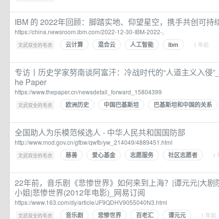
IBM 的 2022年回顾：脚踏实地、仰望星空，携手共创可持续未来 -
https://china.newsroom.ibm.com/2022-12-30-IBM-2022-,
云计算
混合云
人工智能
ibm
·
· 1 年前
文武双全的毛衣
专访丨历史学家努南谈阿富汗：冷战时代的“人道主义入侵”_
he Paper
https://www.thepaper.cn/newsdetail_forward_15804399
欧洲历史
中国巴基斯坦
巴基斯坦和中国的关系
·
文武双全的毛衣
全国助人为乐模范候选人 - 中华人民共和国国防部
http://www.mod.gov.cn/gfbw/qwfb/yw_214049/4889451.html
慈善
爱心基金
志愿服务
社区志愿者
·
· 1
文武双全的毛衣
22年前，音乐剧《悲惨世界》如何来到上海？|谭元元|大剧院
小姐|悲惨世界(2012年电影)_网易订阅
https://www.163.com/dy/article/JF9QDHV9055040N3.html
音乐剧
悲惨世界
百老汇
谭元元
·
· 1 年前
文武双全的毛衣