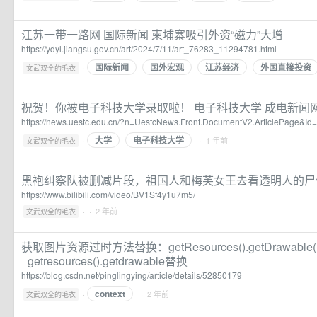
江苏一带一路网 国际新闻 柬埔寨吸引外资“磁力”大增
https://ydyl.jiangsu.gov.cn/art/2024/7/11/art_76283_11294781.html
国际新闻
国外宏观
江苏经济
外国直接投资
·
文武双全的毛衣
祝贺！你被电子科技大学录取啦！ 电子科技大学 成电新闻
https://news.uestc.edu.cn/?n=UestcNews.Front.DocumentV2.ArticlePage&Id
大学
电子科技大学
·
· 1 年前
文武双全的毛衣
黑袍纠察队被删减片段，祖国人和梅芙女王去看透明人的尸体__bi
https://www.bilibili.com/video/BV1Sf4y1u7m5/
·
· 2 年前
文武双全的毛衣
获取图片资源过时方法替换：getResources().getDrawable(R.
_getresources().getdrawable替换
https://blog.csdn.net/pinglingying/article/details/52850179
context
·
· 2 年前
文武双全的毛衣