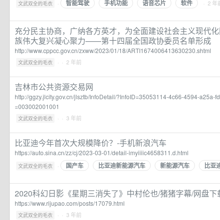
智能驾驶
手机功能
语音芯片
软件
·
· 2 年
文武双全的毛衣
充分民主协商，广纳各方英才，为全面建设社会主义现代化
族伟大复兴凝心聚力——第十四届全国政协委员名单形成
http://www.cppcc.gov.cn/zxww/2023/01/18/ARTI1674006413630230.shtml
·
· 2 年前
文武双全的毛衣
吉林市公共资源交易网
http://ggzy.jlcity.gov.cn/jlsztb/InfoDetail/?InfoID=35053114-4c66-4594-a2
=003002001001
·
· 3 年前
文武双全的毛衣
比亚迪今年首次大规模降价？-手机新浪汽车
https://auto.sina.cn/zz/cj/2023-03-01/detail-imyiiiic4658311.d.html
国产车
比亚迪新能源汽车
新能源汽车
比亚
·
文武双全的毛衣
2020科幻日影《星期三消失了》中村伦也/猪猪字幕/网盘下载
https://www.rijupao.com/posts/17079.html
·
· 3 年前
文武双全的毛衣