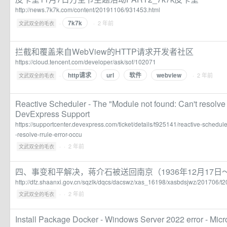
http://news.7k7k.com/content/20191106/931453.html
7k7k
·
· 2 年前
文武双全的毛衣
拦截和覆盖来自WebView的HTTP请求开发者社区
https://cloud.tencent.com/developer/ask/sof/102071
http请求
url
软件
webview
·
· 2 年前
文武双全的毛衣
Reactive Scheduler - The "Module not found: Can't resolve 'r
DevExpress Support
https://supportcenter.devexpress.com/ticket/details/t925141/reactive-schedul
-resolve-rrule-error-occu
·
· 2 年前
文武双全的毛衣
四、事变和平解决，蒋介石被送回南京（1936年12月17日～
http://dfz.shaanxi.gov.cn/sqzlk/dqcs/dacswz/xas_16198/xasbdsjwz/201706/
·
· 2 年前
文武双全的毛衣
Install Package Docker - Windows Server 2022 error - Mic