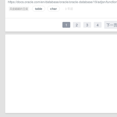
https://docs.oracle.com/en/database/oracle/oracle-database/19/adjsn/funct
table
char
·
· 3 年前
风度翩翩的豆腐
1
2
3
4
下一