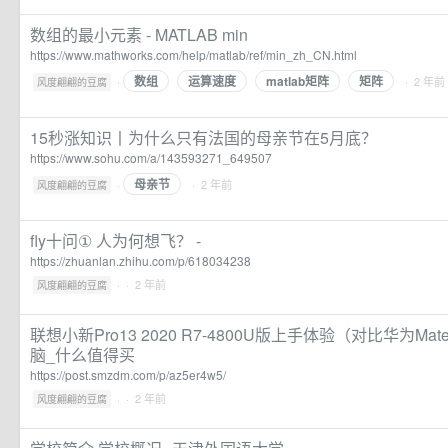
数组的最小元素 - MATLAB min
https://www.mathworks.com/help/matlab/ref/min_zh_CN.html
数组
运算速度
matlab矩阵
矩阵
·
· 2 年前
风度翩翩的豆腐
15秒涨知识丨为什么只有法国的母亲节在5月底？
https://www.sohu.com/a/143593271_649507
母亲节
·
· 2 年前
风度翩翩的豆腐
fly十问① 人为何想飞？ -
https://zhuanlan.zhihu.com/p/618034238
·
· 2 年前
风度翩翩的豆腐
联想小新Pro13 2020 R7-4800U版上手体验（对比华为Mat
脑_什么值得买
https://post.smzdm.com/p/az5er4w5/
·
· 2 年前
风度翩翩的豆腐