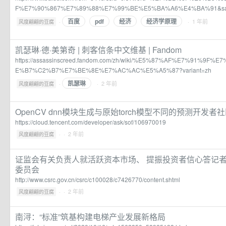
F%E7%90%867%E7%89%88%E7%99%BE%E5%BA%A6%E4%BA%91&s
百度
pdf
经济
经济学原理
·
· 1 年前
风度翩翩的豆腐
凯瑟琳·德·美第奇 | 刺客信条中文维基 | Fandom
https://assassinscreed.fandom.com/zh/wiki/%E5%87%AF%E7%91%9
E%B7%C2%B7%E7%BE%8E%E7%AC%AC%E5%A5%87?variant=zh
凯瑟琳
·
· 2 年前
风度翩翩的豆腐
OpenCV dnn模块生成与原始torch模型不同的预测开发者
https://cloud.tencent.com/developer/ask/sof/106970019
·
· 2 年前
风度翩翩的豆腐
证监会有关负责人就活跃资本市场、 提振投资者信心答记
委员会
http://www.csrc.gov.cn/csrc/c100028/c7426770/content.shtml
·
· 2 年前
风度翩翩的豆腐
南浔：“标准”筑基构建电梯产业发展新格局