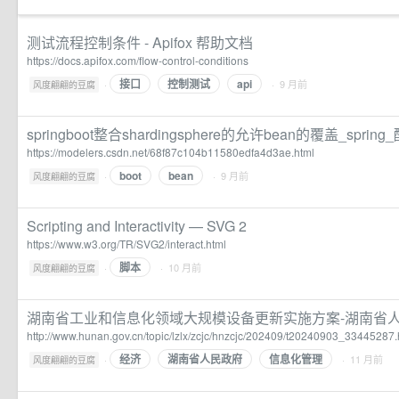
测试流程控制条件 - Apifox 帮助文档
https://docs.apifox.com/flow-control-conditions
接口
控制测试
api
·
· 9 月前
风度翩翩的豆腐
springboot整合shardingsphere的允许bean的覆盖_spri
https://modelers.csdn.net/68f87c104b11580edfa4d3ae.html
boot
bean
·
· 9 月前
风度翩翩的豆腐
Scripting and Interactivity — SVG 2
https://www.w3.org/TR/SVG2/interact.html
脚本
·
· 10 月前
风度翩翩的豆腐
湖南省工业和信息化领域大规模设备更新实施方案-湖南省
http://www.hunan.gov.cn/topic/lzlx/zcjc/hnzcjc/202409/t20240903_33445287.
经济
湖南省人民政府
信息化管理
·
· 11 月前
风度翩翩的豆腐