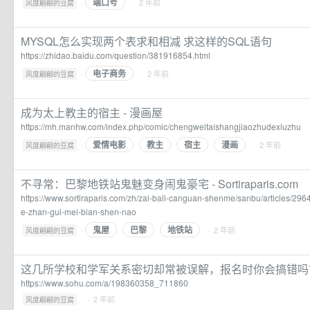
端口号
·
· 2 年前
风度翩翩的豆腐
MYSQL怎么实现两个表求和相减 求这样的SQL语句
https://zhidao.baidu.com/question/381916854.html
电子商务
·
· 2 年前
风度翩翩的豆腐
成为太上教主的宿主 - 漫画屋
https://mh.manhw.com/index.php/comic/chengweitaishangjiaozhudexiuzhu
爱情电影
教主
宿主
漫画
·
· 2 年前
风度翩翩的豆腐
不寻常：巴黎地铁站鬼魅变身闹鬼豪宅 - Sortiraparis.com
https://www.sortiraparis.com/zh/zai-bali-canguan-shenme/sanbu/articles/296
e-zhan-gui-mei-bian-shen-nao
鬼屋
巴黎
地铁站
·
· 2 年前
风度翩翩的豆腐
这几所学校和学军关系密切却常被误解，报名时你会搞错吗
https://www.sohu.com/a/198360358_711860
·
· 2 年前
风度翩翩的豆腐