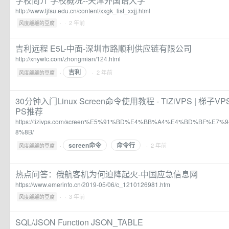
学校简介 学校概况--天津外国语大学
http://www.tjfsu.edu.cn/content/xxgk_list_xxjj.html
·
· 2 年前
风度翩翩的豆腐
吉利远程 E5L-中面-深圳市路顺利供应链有限公司
http://xnywlc.com/zhongmian/124.html
吉利
·
· 2 年前
风度翩翩的豆腐
30分钟入门Linux Screen命令使用教程 - TiZiVPS | 梯子
PS推荐
https://tizivps.com/screen%E5%91%BD%E4%BB%A4%E4%BD%BF%E
8%8B/
screen命令
命令行
·
· 2 年前
风度翩翩的豆腐
热点问答：俄航客机为何迫降起火-中国应急信息网
https://www.emerinfo.cn/2019-05/06/c_1210126981.htm
·
· 3 年前
风度翩翩的豆腐
SQL/JSON Function JSON_TABLE