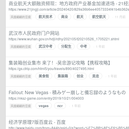
商业航天大额融资频现：地方政府产业基金加速进场 - 21
https://www.21jingji.com/article/20240420/829a36b6ee40573334f41b4b362
航天技术
商业
航天
航空航天
·
· 11 月前
风度翩翩的豆腐
武汉市人民政府门户网站
https://www.wuhan.gov.cn/hdjl/rdhy/202105/t20210526_1705221.shtml
武汉中考
分配生
中考
·
· 1 年前
风度翩翩的豆腐
集装箱创业集市 来了！-吴忠游记攻略【携程攻略】
https://gs.ctrip.com/html5/you/travels/890/4027495.html
美食街
集装箱
创业
吴忠
·
· 1 年前
风度翩翩的豆腐
Fallout: New Vegas - 積みゲー崩しと備忘録のようなもの
https://nksz-game.com/entry/2019/10/21/004003
vegas
ncr
·
· 1 年前
风度翩翩的豆腐
经济学原理7版百度云 - 百度
http://www.baidu.com/from=844b/ssid=0/s?word=%E7%BB%8F%E6%