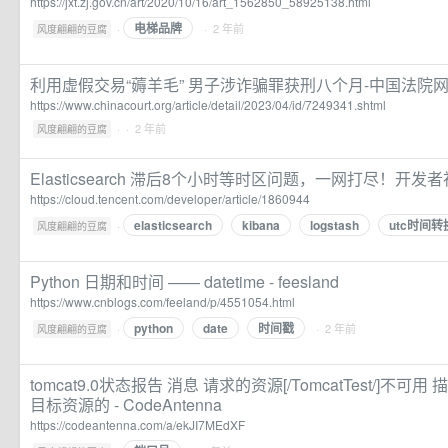
https://jxt.zj.gov.cn/art/2020/10/16/art_1562850_58925138.html
电梯品牌
·
· 2 年前
风度翩翩的豆腐
利用虚假交易“薅羊毛” 男子涉诈骗罪获刑八个月-中国法院
https://www.chinacourt.org/article/detail/2023/04/id/7249341.shtml
·
· 2 年前
风度翩翩的豆腐
Elasticsearch 滞后8个小时等时区问题，一网打尽！开发
https://cloud.tencent.com/developer/article/1860944
elasticsearch
kibana
logstash
utc时间转
·
风度翩翩的豆腐
Python 日期和时间 —— datetime - feesland
https://www.cnblogs.com/feeland/p/4551054.html
python
date
时间戳
·
· 2 年前
风度翩翩的豆腐
tomcat9.0状态报告 消息 请求的资源[/TomcatTest/]不
目标资源的 - CodeAntenna
https://codeantenna.com/a/ekJI7MEdXF