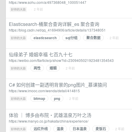
https://www.sohu.com/a/497368048_100051447
·
· 2 年前
好帅的大蒜
Elasticsearch-桶聚合查询详解_es 聚合查询
https://blog.csdn.net/qq_41694906/article/details/137348051
elasticsearch
sql分组
聚合数据
·
· 2 年前
好帅的大蒜
仙缘弟子 婚姻幸福 七百九十七
https://weibo.com/ttarticle/p/show?id=2309405021923481354543
两性
婚姻
·
· 2 年前
好帅的大蒜
C# 如何创建一副透明背景的png图片_慕课猿问
https://www.imooc.com/wenda/detail/414815
bitmap
png
·
· 2 年前
好帅的大蒜
体验 ｜ 博多由布院・武雄温泉万叶之汤
https://www.manyo.co.jp/hakata/china/experience/
远红外线
温泉
日本温泉
麦饭石
·
· 2 年前
好帅的大蒜