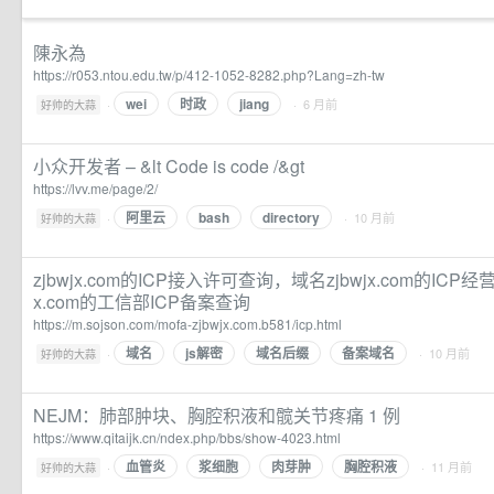
陳永為
https://r053.ntou.edu.tw/p/412-1052-8282.php?Lang=zh-tw
wei
时政
jiang
·
· 6 月前
好帅的大蒜
小众开发者 – &lt Code is code /&gt
https://lvv.me/page/2/
阿里云
bash
directory
·
· 10 月前
好帅的大蒜
zjbwjx.com的ICP接入许可查询，域名zjbwjx.com的ICP
x.com的工信部ICP备案查询
https://m.sojson.com/mofa-zjbwjx.com.b581/icp.html
域名
js解密
域名后缀
备案域名
·
· 10 月前
好帅的大蒜
NEJM：肺部肿块、胸腔积液和髋关节疼痛 1 例
https://www.qitaijk.cn/ndex.php/bbs/show-4023.html
血管炎
浆细胞
肉芽肿
胸腔积液
·
· 11 月前
好帅的大蒜