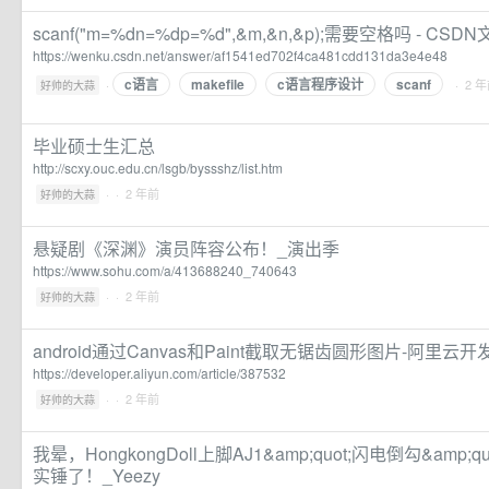
scanf("m=%dn=%dp=%d",&m,&n,&p);需要空格吗 - CSD
https://wenku.csdn.net/answer/af1541ed702f4ca481cdd131da3e4e48
c语言
makefile
c语言程序设计
scanf
·
· 2 
好帅的大蒜
毕业硕士生汇总
http://scxy.ouc.edu.cn/lsgb/byssshz/list.htm
·
· 2 年前
好帅的大蒜
悬疑剧《深渊》演员阵容公布！_演出季
https://www.sohu.com/a/413688240_740643
·
· 2 年前
好帅的大蒜
android通过Canvas和Paint截取无锯齿圆形图片-阿里云
https://developer.aliyun.com/article/387532
·
· 2 年前
好帅的大蒜
我晕，HongkongDoll上脚AJ1&amp;quot;闪电倒勾&amp
实锤了！_Yeezy