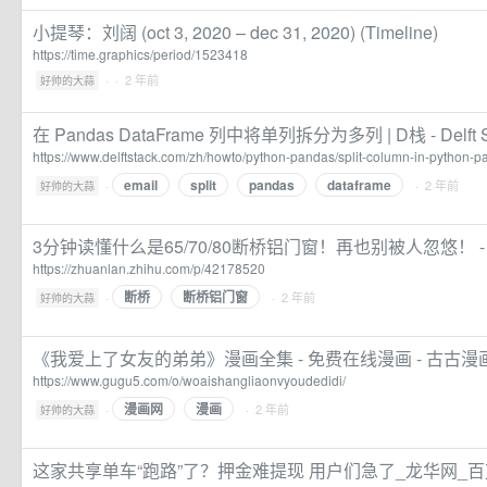
小提琴：刘阔 (oct 3, 2020 – dec 31, 2020) (Timeline)
https://time.graphics/period/1523418
·
· 2 年前
好帅的大蒜
在 Pandas DataFrame 列中将单列拆分为多列 | D栈 - Delft S
https://www.delftstack.com/zh/howto/python-pandas/split-column-in-python-p
email
split
pandas
dataframe
·
· 2 年前
好帅的大蒜
3分钟读懂什么是65/70/80断桥铝门窗！再也别被人忽悠！ -
https://zhuanlan.zhihu.com/p/42178520
断桥
断桥铝门窗
·
· 2 年前
好帅的大蒜
《我爱上了女友的弟弟》漫画全集 - 免费在线漫画 - 古古漫
https://www.gugu5.com/o/woaishangliaonvyoudedidi/
漫画网
漫画
·
· 2 年前
好帅的大蒜
这家共享单车“跑路”了？押金难提现 用户们急了_龙华网_