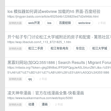
Ios 模拟器如何调试webview 加载的h5 界面-百度经验
https://jingyan.baidu.com/article/6525d4b1226820ed7d2e94bb.html
web开发
ios
百度经验
webview
·
· 2 年前
好帅的大蒜
开个帖子专门讨论松江大学城附近的房子和配套 - 篱笆社区
https://wap.libaclub.com/t_113_8721825_1.htm
松江二手房
松江有轨电车
车位比
松江大学城
·
好帅的大蒜
黑寡妇网站(加QQ:3551886 | Search Results | Migrant Forum
https://mfasia.org/?token=gkg28NfbsLfFP26PQpgJwA5LS4unZM1J&s
5%A6%87%E7%BD%91%E7%AB%99%28%E5%8A%A0QQ%3A3551886
qq
·
· 2 年前
好帅的大蒜
凌天神帝漫画｜官方在线漫画全集-快看漫画
https://www.kuaikanmanhua.com/web/topic/5090
动漫
漫画
·
· 2 年前
好帅的大蒜