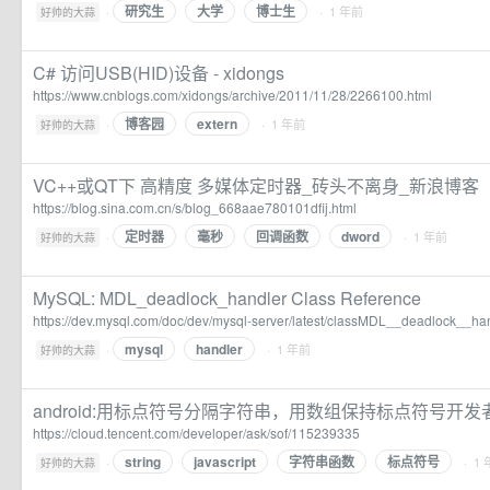
研究生
大学
博士生
·
· 1 年前
好帅的大蒜
C# 访问USB(HID)设备 - xidongs
https://www.cnblogs.com/xidongs/archive/2011/11/28/2266100.html
博客园
extern
·
· 1 年前
好帅的大蒜
VC++或QT下 高精度 多媒体定时器_砖头不离身_新浪博客
https://blog.sina.com.cn/s/blog_668aae780101dfij.html
定时器
毫秒
回调函数
dword
·
· 1 年前
好帅的大蒜
MySQL: MDL_deadlock_handler Class Reference
https://dev.mysql.com/doc/dev/mysql-server/latest/classMDL__deadlock__han
mysql
handler
·
· 1 年前
好帅的大蒜
android:用标点符号分隔字符串，用数组保持标点符号开发
https://cloud.tencent.com/developer/ask/sof/115239335
string
javascript
字符串函数
标点符号
·
· 1
好帅的大蒜