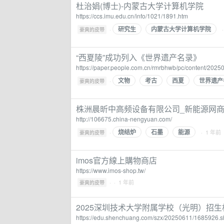
杜治娟(博士)-内蒙古大学计算机学院
https://ccs.imu.edu.cn/info/1021/1891.htm
研究生
内蒙古大学计算机学院
·
豪爽的皮带
“西夏陵”成功列入《世界遗产名录》
https://paper.people.com.cn/rmrbhwb/pc/content/202
文物
考古
西夏
世界遗产
·
豪爽的皮带
株洲晨昕中高频设备有限公司_新能源网
http://106675.china-nengyuan.com/
烧结炉
石墨
能源
·
· 1 年前
豪爽的皮带
imos官方線上購物商店
https://www.imos-shop.tw/
·
· 1 年前
豪爽的皮带
2025深圳技术大学附属学校（光明）招生
https://edu.shenchuang.com/szx/20250611/1685926.s