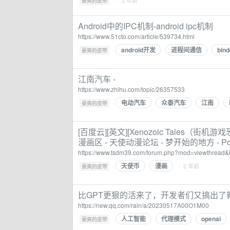
·
· 2 年前
豪爽的皮带
Android中的IPC机制-android ipc机制
https://www.51cto.com/article/539734.html
android开发
进程间通信
bind
·
豪爽的皮带
江南汽车 -
https://www.zhihu.com/topic/26357533
电动汽车
众泰汽车
江南
·
豪爽的皮带
[百度云][英文][Xenozoic Tales（街机游戏恐龙
漫画区 - 天使动漫论坛 - 梦开始的地方 - Power
https://www.tsdm39.com/forum.php?mod=viewthread&
天使币
漫画
·
· 2 年前
豪爽的皮带
比GPT更狠的活来了，开发者们又搞出了新
https://new.qq.com/rain/a/20230517A00O1M00
人工智能
代理模式
openai
·
豪爽的皮带