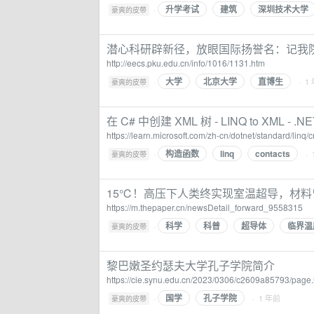
升学考试
建筑
深圳技术大学
·
豪爽的皮带
潜心科研辟新径，放眼国际扬誉名：记我院
http://eecs.pku.edu.cn/info/1016/1131.htm
大学
北京大学
直博生
·
· 1
豪爽的皮带
在 C# 中创建 XML 树 - LINQ to XML - .NET 
https://learn.microsoft.com/zh-cn/dotnet/standard/linq/
构造函数
linq
contacts
·
· 
豪爽的皮带
15℃！高压下人类终实现室温超导，材
https://m.thepaper.cn/newsDetail_forward_9558315
科学
科普
超导体
临界温
·
豪爽的皮带
黎巴嫩圣约瑟夫大学孔子学院简介
https://cie.synu.edu.cn/2023/0306/c2609a85793/page
国学
孔子学院
·
· 1 年前
豪爽的皮带