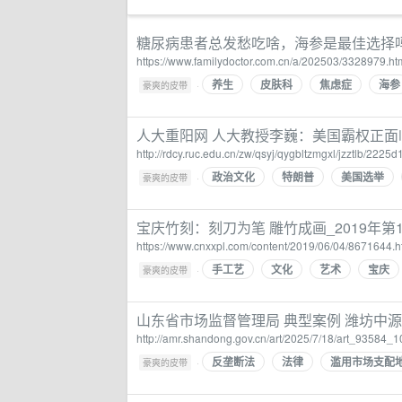
糖尿病患者总发愁吃啥，海参是最佳选择吗
https://www.familydoctor.com.cn/a/202503/3328979.ht
养生
皮肤科
焦虑症
海参
·
豪爽的皮带
人大重阳网 人大教授李巍：美国霸权正面临
http://rdcy.ruc.edu.cn/zw/qsyj/qygbltzmgxl/jzztlb/2
政治文化
特朗普
美国选举
·
豪爽的皮带
宝庆竹刻：刻刀为笔 雕竹成画_2019年第
https://www.cnxxpl.com/content/2019/06/04/8671644.h
手工艺
文化
艺术
宝庆
·
豪爽的皮带
山东省市场监督管理局 典型案例 潍坊中
http://amr.shandong.gov.cn/art/2025/7/18/art_93584_
反垄断法
法律
滥用市场支配
·
豪爽的皮带