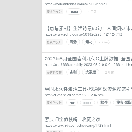
https://codeantenna.com/a/lpRBI1bmdF
react
·
· 2 年前
豪爽的皮带
【点睛素材】生活诗意50句：人间烟火味
https://www.sohu.com/a/563826293_121124712
鸡汤
素材
·
· 2 年前
豪爽的皮带
2023年5月全国吉利几何C上牌数据_全国
https://xl.16888.com/city-2023-05-0-0-0-0-128814-1.ht
吉利
大数据
·
· 2 年前
豪爽的皮带
WIN永久性激活工具-城通网盘资源搜索引
http://ct.vpan123.com/d/2730204.html
rar
docx
软件
搜索引擎
·
豪爽的皮带
嘉庆通宝值钱吗 - 收藏之家
https://www.lzdv.com/shoucang/1723.html