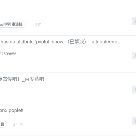
sql字符串连接
· 1 年前
has no attribute ‘pyplot_show‘（已解决）_attributeerror:
/137599856
英杰传吧】_百度贴吧
3 popleft
列表
· 2 年前