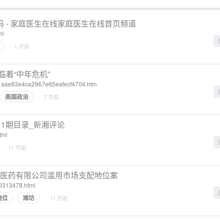
 - 家庭医生在线家庭医生在线首页频道
ml
· 1 月前
着“中年危机”
225d1aae83e4ca2967e65eafecf4704.htm
美国政治
· 7 月前
11期目录_新湘评论
tml
· 11 月前
源医药有限公司滥用市场支配地位案
10313478.html
地位
潍坊
· 11 月前