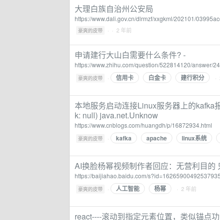
大理白族自治州公安局
https://www.dali.gov.cn/dlrmzf/xxgkml/202101/03995
·
· 2 年前
豪爽的皮带
申请建行大山白需要什么条件? -
https://www.zhihu.com/question/522814120/answer/
信用卡
白金卡
建行积分
·
·
豪爽的皮带
本地服务启动连接Linux服务器上的kafka报错：Error 
k: null) java.net.Unknow
https://www.cnblogs.com/huangdh/p/16872934.html
kafka
apache
linux系统
·
豪爽的皮带
AI换脸杨幂视频制作者回应：无营利目的
https://baijiahao.baidu.com/s?id=1626590049253793
人工智能
杨幂
·
· 2 年前
豪爽的皮带
react----滚动到指定元素位置，类似锚点功能 -