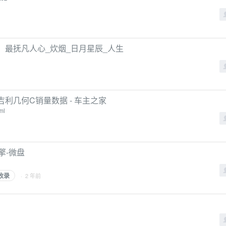
，最抚凡人心_炊烟_日月星辰_人生
吉利几何C销量数据 - 车主之家
ml
擎-微盘
收录
· 2 年前