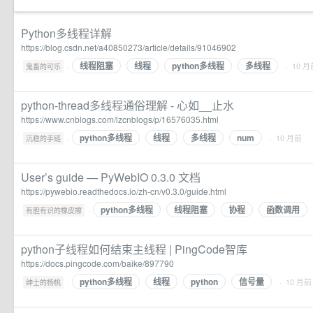
Python多线程详解
https://blog.csdn.net/a40850273/article/details/91046902
线程阻塞
线程
python多线程
多线程
·
· 10 月
鬼畜的可乐
python-thread多线程通俗理解 - 心如__止水
https://www.cnblogs.com/lzcnblogs/p/16576035.html
python多线程
线程
多线程
num
·
· 10 月前
沉稳的手链
User’s guide — PyWebIO 0.3.0 文档
https://pywebio.readthedocs.io/zh-cn/v0.3.0/guide.html
python多线程
线程阻塞
协程
函数调用
·
有胆有识的橡皮擦
python子线程如何结束主线程 | PingCode智库
https://docs.pingcode.com/baike/897790
python多线程
线程
python
信号量
·
· 10 月前
绅士的杨桃