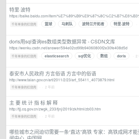
特里·波特
https://baike.baidu.com/item/%E7%89%B9%E9%87%8C%C2%B7%E6%B
篮球
马刺队
波特兰开拓者
特里·波特
·
·
千年单身的红烧肉
doris用sql查询es数组类型数据异常 - CSDN文库
https://wenku.csdn.net/answer/594e02cd99b94060800f2e30fe408d5d
elasticsearch
sql优化
数组
doris
·
· 2
千年单身的红烧肉
泰安市人民政府 方言俗语 方言中的俗语
http://www.taian.gov.cn/art/2011/2/23/art_55411_4073879.html
·
· 2 年前
千年单身的红烧肉
主 要 统 计 指 标 解 释
http://tjj.cq.gov.cn/zwgk_233/tjnj/2019/zk/html/zb03.htm
·
· 2 年前
千年单身的红烧肉
哪些城市之间迫切需要一条“直达”高铁 专家：高铁成网才能
闻中心_中国网