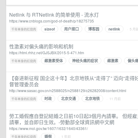
Netlink 与 RTNetlink 的简单使用 - 流水灯
https://www.cnblogs.com/god-of-death/p/18275735
sizeof
用户接口
博客园
netlink
·
· 5 月
千年单身的红烧肉
性激素对偏头痛的影响和机制
https://html.rhhz.net/GJSJBX/2015-5-471.htm
雌激素受体
神经头痛的症状
雌激素
偏头
·
千年单身的红烧肉
【奋进新征程 国企这十年】北京地铁从“走得了” 迈向“走得
督管理委员会
http://www.sasac.gov.cn/n2588025/n2588129/c26282008/content.html
时政
北京交通
北京地铁
·
· 11 月前
千年单身的红烧肉
勞工婚假應自登記結婚之日前10日起3個月內請畢。 但經
請畢，並自即日生效。-勞動部全球資訊網中文網
https://www.mol.gov.tw/1607/1632/1640/43361/
婚假
·
· 1 年前
千年单身的红烧肉