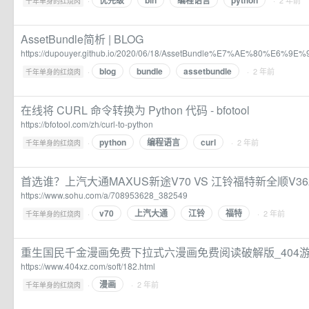
优先级
bin
编程语言
python
·
· 2 年前
千年单身的红烧肉
AssetBundle简析 | BLOG
https://dupouyer.github.io/2020/06/18/AssetBundle%E7%AE%80%E6%9E%
blog
bundle
assetbundle
·
· 2 年前
千年单身的红烧肉
在线将 CURL 命令转换为 Python 代码 - bfotool
https://bfotool.com/zh/curl-to-python
python
编程语言
curl
·
· 2 年前
千年单身的红烧肉
首选谁？上汽大通MAXUS新途V70 VS 江铃福特新全顺V3
https://www.sohu.com/a/708953628_382549
v70
上汽大通
江铃
福特
·
· 2 年前
千年单身的红烧肉
重生国民千金漫画免费下拉式六漫画免费阅读破解版_404
https://www.404xz.com/soft/182.html
漫画
·
· 2 年前
千年单身的红烧肉