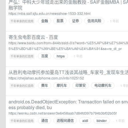
严弘：中科大少年班走出来的金融教授 - SAIF金融MBA | SAI
融学院
https://mba.saif.sjtu.edu.cn/newsshow-1533-332.html
金融
股票
证券
信用风险
·
· 1 年前
千年单身的红烧肉
寄生虫电影百度云 - 百度
https://www.baidu.com/from=844b/ssid=0/s?word=%E5%AF%84%E7%
5%E5%BD%B1%E7%99%BE%E5%BA%A6%E4%BA%91&sa=re_dl_pr
百度
https
·
· 1 年前
千年单身的红烧肉
从胜利电动摩托参加曼岛TT浅谈其战略_车家号_发现车生
https://chejiahao.autohome.com.cn/info/1025152
赛车
摩托车
印第安
电动摩托车
·
· 1 年
千年单身的红烧肉
android.os.DeadObjectException: Transaction failed on sma
ess probably died, bu
https://wenku.csdn.net/answer/3e6458aab7d84fd397b794b3bf02b05f
通信
进程间通信
aidl
binder
·
· 1 年前
千年单身的红烧肉