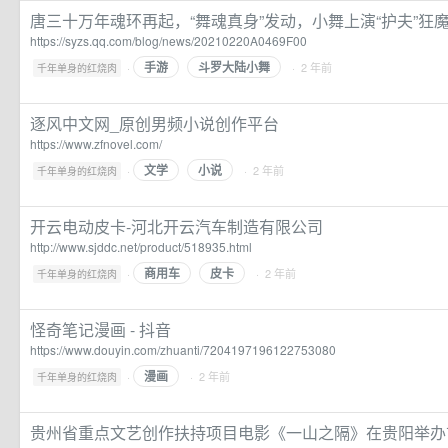
唐三十万年魂环再起，“舞魂真身”发动，小舞上演“护夫”狂
https://syzs.qq.com/blog/news/20210220A0469F00
手游
斗罗大陆小舞
·
· 2 年前
千年单身的红烧肉
逐风中文网_原创男频小说创作平台
https://www.zfnovel.com/
文学
小说
·
· 2 年前
千年单身的红烧肉
开云电动皮卡-河北开云汽车制造有限公司
http://www.sjddc.net/product/518935.html
商用车
皮卡
·
· 2 年前
千年单身的红烧肉
怪奇笔记漫画 - 抖音
https://www.douyin.com/zhuanti/7204197196122753080
漫画
·
· 2 年前
千年单身的红烧肉
贵州省重点文艺创作扶持项目电影《一山之隔》在贵阳举办首