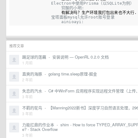
Electron中使用Prisma（以SQLite为例）
穷酸的小明: 
有解决吗？生产环境我打包出来也不大行.
宝塔面板mysql允许root账号登录
ainioayi: 
推荐文章
踢足球的莲藕
·
安装说明 — OpenRL 0.2.0 文档
1 月前
直爽的海豚
·
golang time.sleep原理-掘金
2 年前
失恋的汽水
·
C# 中WinForm 应用程序实现远程文件管理（上传
3 年前
不羁的鸵鸟
·
【Manning2022新书】深度学习自然语言处理，296页
3 年前
力能扛鼎的作业本
·
shim - How to force TYPED_ARRAY_SUPPORT 
e? - Stack Overflow
3 年前