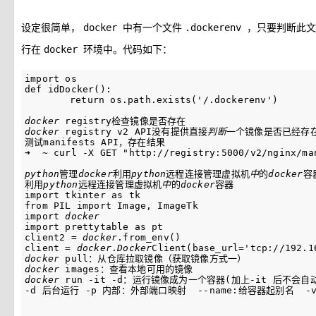
设定很简单，
中有一个文件
，只要判断此文
docker
.dockerenv
行在
环境中。代码如下：
docker
import
def
idDocker
(
)
:
return
 os
.
path
.
exists
(
'/.dockerenv'
)
docker
docker
 registry v2 API没有提供直接
判断
一个镜像是否已经存在
测试manifests API，存在结果

➜  ~ curl -X GET "http://registry:5000/v2/nginx/man
python
管理
docker
利用
python
远程连接管理虚拟机
中
的
docker
容器
利用
python
远程连接管理虚拟机
中
的
docker
容器

import tkinter as tk

from PIL import Image, ImageTk

import 
docker
import prettytable as pt

client2 = 
docker
.from_env()

client = 
docker
.
Docker
docker
docker
docker
 run -it -d：运行镜像成为一个容器(加上-it 后不会自动e
-d 后台运行 -p 内部：外部端口映射  --name:给容器起别名  -v：