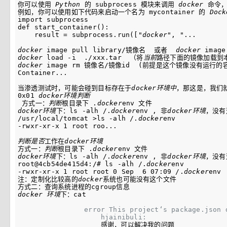
你可以使用 
Python
 的 subprocess 模块来调用 
docker
 命令
例如，你可以使用如下代码来启动一个名为 mycontainer 的 
Dock
import subprocess

def start_container():

    result = subprocess.run(["
docker
", "...
docker
 image pull library/镜像名  或者  
docker
docker
 load -i  ./xxx.tar  （将
当前
docker
 image rm 镜像名/镜像id  (前提是这个镜像没有运行的容
Container...
当渗透测试时，可能会碰到目标存在于
docker
环境
中
，那这是，我们
0x01 
docker
环境
判断
 方式一：
判断
根目录下 .
docker
docker
环境
下：ls -alh /.
docker
env , 非
docker
环境
，没有
/usr/local/tomcat >ls -alh /.
docker
env

-rwxr-xr-x 1 root roo...

判断是否
工作在
docker
环境
方式一：
判断
根目录下 .
docker
docker
环境
下：ls -alh /.
docker
env , 非
docker
环境
，没有
root@4cb54de415d4:/# ls -alh /.
docker
env 

-rwxr-xr-x 1 root root 0 Sep  6 07:09 /.
docker
env

注：定制化比较高的
docker
系统也可能没有这个文件

docker
环境
下：cat 
error This project‘s package.json 
hjainibuli: 
感谢，可以解决我的问题