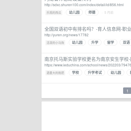
http://sdxc.shuren100.com/index/detail/id/856.html
幼儿园
师德
·
· 5 月前
乐观的西瓜
全国双语初中有排名吗？-育人信息网-职业
http://yuren.org/news/17782
幼儿园
升学
留学
双语
·
活泼的小马驹
南京托马斯实验学校更名为南京安生学校-
https://www.ieduchina.com/school/news/202203/79476
学校
升学考试
幼儿园
·
酒量大的拖把
1