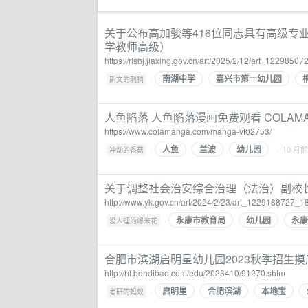
关于公布高加骏等416位同志具有高级专业
学教师高级）
https://rlsbj.jiaxing.gov.cn/art/2025/2/12/art_122985
南湖中学
嘉兴市第一幼儿园
·
斯文的刺猬
人鱼陷落 人鱼陷落漫画免费观看 COLAMA
https://www.colamanga.com/manga-vt02753/
人鱼
兰波
幼儿园
·
· 10 月前
冲动的香菇
关于调整社会治安综合治理（法治）副校
http://www.yk.gov.cn/art/2024/2/23/art_1229188727_1
永康市教育局
幼儿园
永康
·
没人理的爆米花
合肥市滨湖启明星幼儿园2023秋季招生摸
http://hf.bendibao.com/edu/2023410/91270.shtm
启明星
合肥滨湖
本地宝
·
考研的蚂蚁