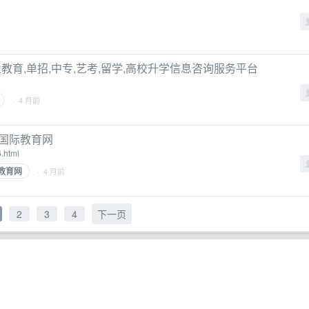
教育,单招,中专,艺考,留学,高校升学信息咨询服务平台
· 4 月前
国际教育网
.html
教育网
· 4 月前
2
3
4
下一页