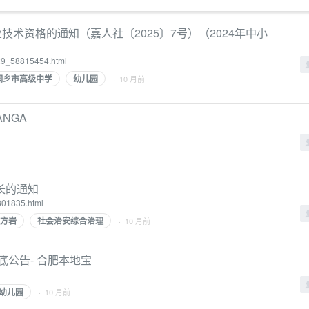
技术资格的通知（嘉人社〔2025〕7号）（2024年中小
0729_58815454.html
桐乡市高级中学
幼儿园
· 10 月前
NGA
长的通知
801835.html
方岩
社会治安综合治理
· 10 月前
底公告- 合肥本地宝
幼儿园
· 10 月前