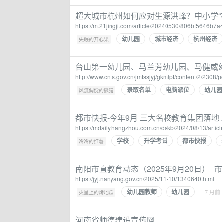
超大城市杭州如何应对生源洪峰？中小学“补缺
https://m.21jingji.com/article/20240530/806bf5646b7
幼儿园
城市经济
杭州经济
·
失眠的开心果
台山第一幼儿园、马兰芳幼儿园、马健威幼
http://www.cnts.gov.cn/jmtssjyj/gkmlpt/content/2/2308
录取名单
电脑派位
幼儿园
·
风流倜傥的熊猫
都市快报-今年9月 三大名校教育集团落地
https://mdaily.hangzhou.com.cn/dskb/2024/08/13/arti
学校
升学考试
都市快报
·
冷冷的红薯
南阳市直教育动态（2025年9月20日）
https://jyj.nanyang.gov.cn/2025/11-10/1340640.html
幼儿园教师
幼儿园
·
· 7 月前
火星上的烤地瓜
河南省师德建设宣传网