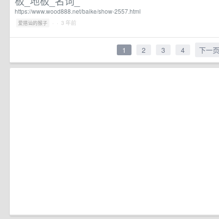
板_地板_名词_
https://www.wood888.net/baike/show-2557.html
·
· 3 年前
爱搭讪的猴子
1
2
3
4
下一