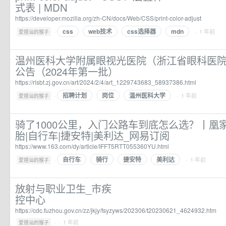
式表 | MDN
https://developer.mozilla.org/zh-CN/docs/Web/CSS/print-color-adjust
css
web技术
css选择器
mdn
·
· 1 年前
爱搭讪的猴子
温州医科大学附属眼视光医院（浙江省眼科医
公告（2024年第一批）
https://rlsbt.zj.gov.cn/art/2024/2/4/art_1229743683_58937386.html
招聘计划
岗位
温州医科大学
·
· 1 年前
爱搭讪的猴子
骑了1000公里，入门公路车到底怎么选？丨凰家
胎|自行车|捷安特|美利达_网易订阅
https://www.163.com/dy/article/IFFT5RTT055360YU.html
自行车
骑行
捷安特
美利达
·
· 1 年前
爱搭讪的猴子
放射与职业卫生_市疾
控中心
https://cdc.fuzhou.gov.cn/zz/jkjy/fsyzyws/202306/t20230621_4624932.htm
·
· 1 年前
爱搭讪的猴子