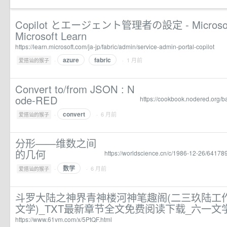
Copilot とエージェント管理者の設定 - Microsoft 
Microsoft Learn
https://learn.microsoft.com/ja-jp/fabric/admin/service-admin-portal-copilot
azure
fabric
·
· 1 月前
爱搭讪的猴子
Convert to/from JSON : N
ode-RED
https://cookbook.nodered.org/ba
convert
·
· 6 月前
爱搭讪的猴子
分形——维数之间
的几何
https://worldscience.cn/c/1986-12-26/64178
数学
·
· 6 月前
爱搭讪的猴子
斗罗大陆之神界青神楼河神笔趣阁(二三玖陆工作
文学)_TXT最新章节全文免费阅读下载_六一文
https://www.61vm.com/x/5PtQF.html