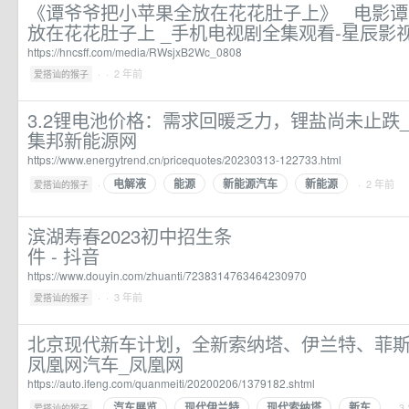
《谭爷爷把小苹果全放在花花肚子上》 _电影
放在花花肚子上 _手机电视剧全集观看-星辰影
https://hncsff.com/media/RWsjxB2Wc_0808
·
· 2 年前
爱搭讪的猴子
3.2锂电池价格：需求回暖乏力，锂盐尚未止跌
集邦新能源网
https://www.energytrend.cn/pricequotes/20230313-122733.html
电解液
能源
新能源汽车
新能源
·
· 2 年前
爱搭讪的猴子
滨湖寿春2023初中招生条
件 - 抖音
https://www.douyin.com/zhuanti/7238314763464230970
·
· 3 年前
爱搭讪的猴子
北京现代新车计划，全新索纳塔、伊兰特、菲斯
凤凰网汽车_凤凰网
https://auto.ifeng.com/quanmeiti/20200206/1379182.shtml
汽车展览
现代伊兰特
现代索纳塔
新车
·
· 3
爱搭讪的猴子