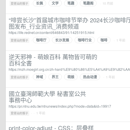
长佩
文学
笔趣
笔趣阁
·
· 10 月前
爱搭讪的猴子
“啡尝长沙”首届城市咖啡节举办 2024长沙咖
图发布_行业资讯_消费频道
https://life.rednet.cn/content/646843/91/14251915.html
咖啡厅
长沙发展
咖啡行业
咖啡
·
· 1 年前
爱搭讪的猴子
逆天邪神 - 萌娘百科 萬物皆可萌的
百科全書
https://mzh.moegirl.org.cn/zh-hant/%E9%80%86%E5%A4%A9%E9%82
神域
界王
萌娘
热血动漫
·
· 1 年前
爱搭讪的猴子
國立臺灣師範大學 秘書室公共
事務中心
https://pr.ntnu.edu.tw/ntnunews/index.php?mode=data&id=19917
·
· 1 年前
爱搭讪的猴子
print-color-adjust - CSS：层叠样