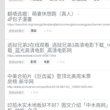
翻墙逃婚：萌妻休想跑（真人） -
🌈️包子漫畫
https://baozimh.org/manga/fanqiangtaohunmengqixiuxiangpaozhenren-june
漫画
·
· 3 年前
爱搭讪的猴子
逃狱兄弟3在线观看_逃狱兄弟3高清电影下载_1
载_蓝光高清电影_高清电影网
https://www.bdview.com/b19387.html
影视
电影
·
· 3 年前
爱搭讪的猴子
中美合拍片《巨齿鲨》登顶北美周末票
房榜-新华网
http://www.xinhuanet.com/politics/2018-08/13/c_129931925.htm
·
· 3 年前
爱搭讪的猴子
印茄木实木地板好不好？图文介绍「中木商网