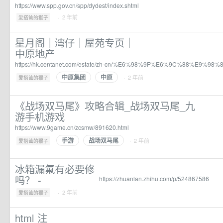
https://www.spp.gov.cn/spp/dydest/index.shtml
·
· 2 年前
爱搭讪的猴子
星月阁｜湾仔｜屋苑专页｜
中原地产
https://hk.centanet.com/estate/zh-cn/%E6%98%9F%E6%9C%88%E9%98%8
中原集团
中原
·
· 2 年前
爱搭讪的猴子
《战场双马尾》攻略合辑_战场双马尾_九
游手机游戏
https://www.9game.cn/zcsmw/891620.html
手游
战场双马尾
·
· 2 年前
爱搭讪的猴子
冰箱漏氟有必要修
吗？ -
https://zhuanlan.zhihu.com/p/524867586
·
· 2 年前
爱搭讪的猴子
html 注