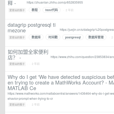
释 -
https://zhuanlan.zhihu.com/p/652835955
教程
html代码
·
· 2 年前
爱搭讪的猴子
datagrip postgresql ti
mezone
https://juejin.cn/s/datagrip%20postgr
数据库
时间戳
postgresql
数据库管理
·
· 2
爱搭讪的猴子
如何加盟全家便利
店？ -
https://www.zhihu.com/question/23853834/a
·
· 2 年前
爱搭讪的猴子
Why do I get 'We have detected suspicious be
en trying to create a MathWorks Account? -
MATLAB Ce
https://www.mathworks.com/matlabcentral/answers/1436464-why-do-i-get-we
ehavior-prompt-when-trying-to-cr
·
· 2 年前
爱搭讪的猴子