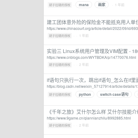
mana
画家
·
· 1 年前
胡子拉碴的拐杖
建工团体意外险的保险金不能抵充用人单位
https://www.chinacourt.org/article/detail/2022/09/id/6
·
· 1 年前
胡子拉碴的拐杖
实验三 Linux系统用户管理及VIM配置 - 180
https://www.cnblogs.com/WYTBDKA/p/14770076.html
·
· 2 年前
胡子拉碴的拐杖
if语句只执行一次，跳出if语句_怎么在if
https://blog.csdn.net/weixin_57127914/article/details
python
switch case语句
·
胡子拉碴的拐杖
《千年之旅》艾什尔怎么样 艾什尔技能介
https://www.9game.cn/qiannianzhilu/8992885.html
·
· 2 年前
胡子拉碴的拐杖