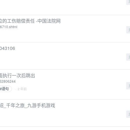
的工伤赔偿责任 -中国法院网
936710.shtml
43106
里面执行一次后跳出
/132806244
if语句
· 2 年前
绍_千年之旅_九游手机游戏