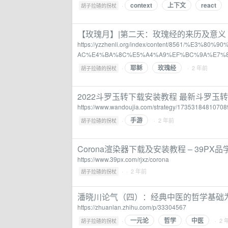
context
上下文
react
·
胡子拉碴的拐杖
【玫瑰月】|第二天：玫瑰经的来历及意义
https://yzzhenli.org/index/content/8561/
AC%E4%BA%8C%E5%A4%A9%EF%BC%9A%E7%
耶稣
玫瑰经
·
· 2 年前
胡子拉碴的拐杖
2022斗罗玉转下载安装教程 最新斗罗玉
https://www.wandoujia.com/strategy/17353184810708
手游
·
· 2 年前
胡子拉碴的拐杖
Corona渲染器下载及安装教程 – 39PX品
https://www.39px.com/rjxz/corona
·
· 2 年前
胡子拉碴的拐杖
潘晓川论气（四）：经典中医的哲学基础为
https://zhuanlan.zhihu.com/p/33304567
一元论
哲学
中医
·
· 2 
胡子拉碴的拐杖