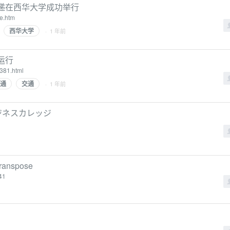
递在西华大学成功举行
e.htm
西华大学
· 1 年前
运行
381.html
通
交通
· 1 年前
ジネスカレッジ
anspose
641