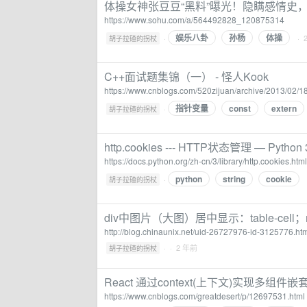
体操女神张豆豆“黑料”曝光！隐瞒感情史，炒
https://www.sohu.com/a/564492828_120875314
娱乐八卦
孙杨
体操
·
· 
胡子拉碴的拐杖
C++面试题集锦（一） - 怪人Kook
https://www.cnblogs.com/520zijuan/archive/2013/02/1
指针变量
const
extern
·
胡子拉碴的拐杖
http.cookies --- HTTP状态管理 — Python
https://docs.python.org/zh-cn/3/library/http.cookies.html
python
string
cookie
·
胡子拉碴的拐杖
div中图片（大图）居中显示：table-cell；ma
http://blog.chinaunix.net/uid-26727976-id-3125776.ht
·
· 2 年前
胡子拉碴的拐杖
React 通过context(上下文)实现多组件
https://www.cnblogs.com/greatdesert/p/12697531.html