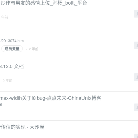
作与男友的感情上位_孙杨_bottt_平台
2 年前
8/2913074.html
成员变量
· 2 年前
 3.12.0 文档
· 2 年前
x-width关于i8 bug-点点未来-ChinaUnix博客
ml
嵌套传值的实现 - 大沙漠