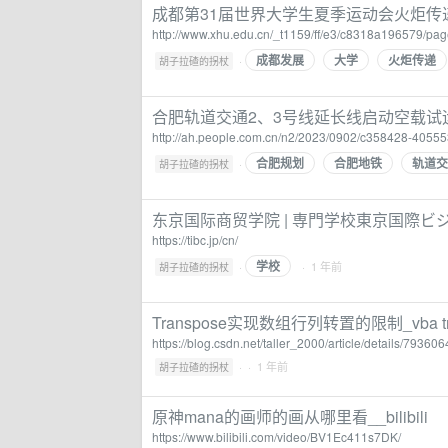
成都第31届世界大学生夏季运动会火炬传
http://www.xhu.edu.cn/_t1159/ff/e3/c8318a196579/pag
成都发展
大学
火炬传递
·
胡子拉碴的拐杖
合肥轨道交通2、3号线延长线启动空载试
http://ah.people.com.cn/n2/2023/0902/c358428-40555
合肥规划
合肥地铁
轨道交
·
胡子拉碴的拐杖
东京国际商贸学院 | 専門学校東京国際ビ
https://tibc.jp/cn/
学校
·
· 1 年前
胡子拉碴的拐杖
Transpose实现数组行列转置的限制_vba tr
https://blog.csdn.net/taller_2000/article/details/79360
·
· 1 年前
胡子拉碴的拐杖
原神mana的画师的画从哪里看__bilibili
https://www.bilibili.com/video/BV1Ec411s7DK/