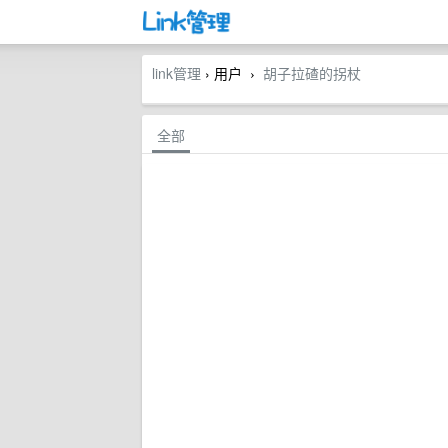
link管理
› 用户
胡子拉碴的拐杖
›
全部