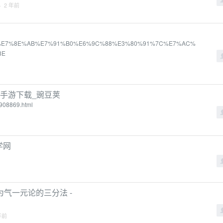
· 2 年前
%E3%80%90%E7%8E%AB%E7%91%B0%E6%9C%88%E3%80%91%7C%E7%AC%
8E
转手游下载_豌豆荚
908869.html
学网
气一元论的三分法 -
年前