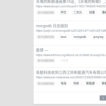
水鬼的新娘漫画第15话_《水鬼的新娘》_水
https://www.douyin.com/zhuanti/71831790935744205
乔巴
二次元
动漫
漫
·
胡子拉碴的拐杖
mongodb 日志级别
https://juejin.cn/s/mongodb%20%E6%97%A5%
boot
mongodb
graylog
·
胡子拉碴的拐杖
蔡赟 —
https://www.efchina.org/About-Us-zh/Staff-zh/JudyCAI-
·
· 3 年前
胡子拉碴的拐杖
阜能科技收到江西江铃新能源汽车有限公司-C
https://www.car-metaverse.com/202212/262230964.ht
电池
科技
新能源
新
·
胡子拉碴的拐杖
1