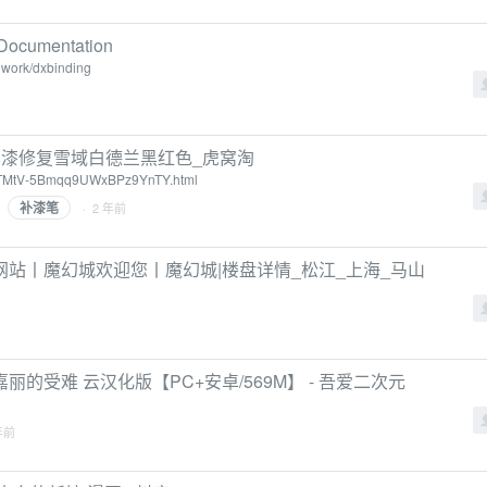
 Documentation
work/dxbinding
v车漆修复雪域白德兰黑红色_虎窝淘
8qTMtV-5Bmqq9UWxBPz9YnTY.html
补漆笔
· 2 年前
站丨魔幻城欢迎您丨魔幻城|楼盘详情_松江_上海_马山
丽的受难 云汉化版【PC+安卓/569M】 - 吾爱二次元
年前