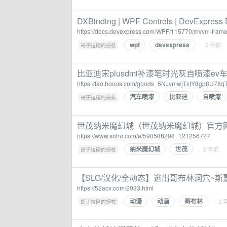
DXBinding | WPF Controls | DevExpress
https://docs.devexpress.com/WPF/115770/mvvm-frame
wpf
devexpress
·
· 2 年前
胡子拉碴的拐杖
比亚迪宋plusdmi补漆笔时光灰自喷漆e
https://tao.hooos.com/goods_5NJvmwjTxtY8gp8U7
汽车喷漆
比亚迪
自喷漆
·
胡子拉碴的拐杖
世茂纳米魔幻城（世茂纳米魔幻城）官方网
https://www.sohu.com/a/590588298_121256727
纳米魔幻城
世茂
·
· 2 年前
胡子拉碴的拐杖
【SLG/汉化/全动态】逃出哥布林洞穴~斯嘉
https://52acx.com/2033.html
动漫
动画
哥布林
·
· 2 
胡子拉碴的拐杖