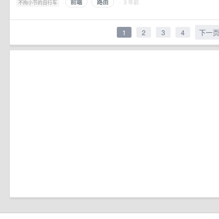
前端
路由
·
· 3 年前
不拘小节的自行车
1
2
3
4
下一