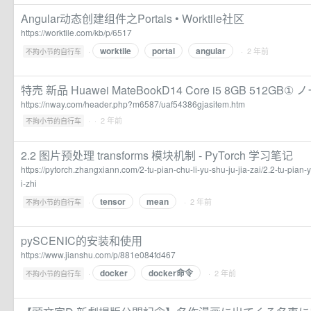
Angular动态创建组件之Portals • Worktile社区
https://worktile.com/kb/p/6517
worktile
portal
angular
·
· 2 年前
不拘小节的自行车
特売 新品 Huawei MateBookD14 Core i5 8GB 512GB① ノ
https://nway.com/header.php?m6587/uaf54386gjasitem.htm
·
· 2 年前
不拘小节的自行车
2.2 图片预处理 transforms 模块机制 - PyTorch 学习笔记
https://pytorch.zhangxiann.com/2-tu-pian-chu-li-yu-shu-ju-jia-zai/2.2-tu-pian-
i-zhi
tensor
mean
·
· 2 年前
不拘小节的自行车
pySCENIC的安装和使用
https://www.jianshu.com/p/881e084fd467
docker
docker命令
·
· 2 年前
不拘小节的自行车