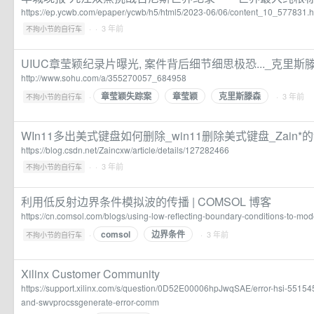
https://ep.ycwb.com/epaper/ycwb/h5/html5/2023-06/06/content_10_577831.
·
· 3 年前
不拘小节的自行车
UIUC章莹颖纪录片曝光, 案件背后细节细思极恐..._克里斯
http://www.sohu.com/a/355270057_684958
章莹颖失踪案
章莹颖
克里斯滕森
·
· 3 年前
不拘小节的自行车
WIn11多出美式键盘如何删除_win11删除美式键盘_Zain*
https://blog.csdn.net/Zaincxw/article/details/127282466
·
· 3 年前
不拘小节的自行车
利用低反射边界条件模拟波的传播 | COMSOL 博客
https://cn.comsol.com/blogs/using-low-reflecting-boundary-conditions-to-mo
comsol
边界条件
·
· 3 年前
不拘小节的自行车
Xilinx Customer Community
https://support.xilinx.com/s/question/0D52E00006hpJwqSAE/error-hsi-5515
and-swvprocssgenerate-error-comm