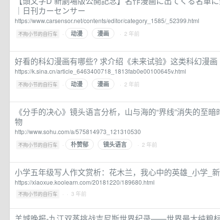
【頭文字D 新劇場版公開記念】名作漫画に出てくる名車
｜日刊カーセンサー
https://www.carsensor.net/contents/editor/category_1585/_52399.html
动漫
漫画
·
· 2 年前
不拘小节的自行车
好看的科幻漫画有哪些? 求介绍《未来试验》这类科幻漫画
https://k.sina.cn/article_6463400718_1813fab0e00100645v.html
动漫
漫画
·
· 2 年前
不拘小节的自行车
《分手的决心》镜头语言分析，山与海的“界线”消失的至暗时
物
http://www.sohu.com/a/575814973_121310530
朴赞郁
镜头语言
·
· 2 年前
不拘小节的自行车
小学五年级写人作文赏析：花木兰，我心中的英雄_小学_
https://xiaoxue.koolearn.com/20181220/189680.html
·
· 3 年前
不拘小节的自行车
羊城晚报-九江双蒸挑战吉尼斯世界纪录——世界最大纯粮