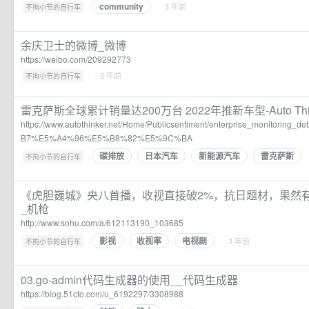
community
·
· 3 年前
不拘小节的自行车
余庆卫士的微博_微博
https://weibo.com/209292773
·
· 3 年前
不拘小节的自行车
雷克萨斯全球累计销量达200万台 2022年推新车型-Auto Th
https://www.autothinker.net/Home/Publicsentiment/enterprise_monitoring_de
B7%E5%A4%96%E5%B8%82%E5%9C%BA
碳排放
日本汽车
新能源汽车
雷克萨斯
·
不拘小节的自行车
《虎胆巍城》央八首播，收视直接破2%，抗日题材，果然有
_机枪
http://www.sohu.com/a/612113190_103685
影视
收视率
电视剧
·
· 3 年前
不拘小节的自行车
03.go-admin代码生成器的使用__代码生成器
https://blog.51cto.com/u_6192297/3308988