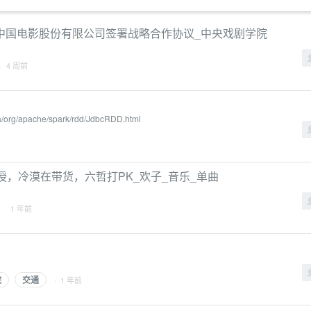
中国电影股份有限公司签署战略合作协议_中央戏剧学院
· 4 周前
va/org/apache/spark/rdd/JdbcRDD.html
授，冷漠在带货，六哲打PK_欢子_音乐_单曲
· 1 年前
院
交通
· 1 年前