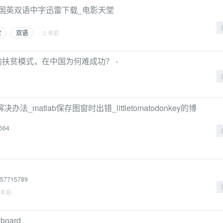
光国英双语中字迅雷下载_电影天堂
堂
双语
· 2 年前
的扶贫模式，在中国为何难成功？ -
_matlab保存图窗时出错_littletomatodonkey的博
6664
1257715789
3 年前
board