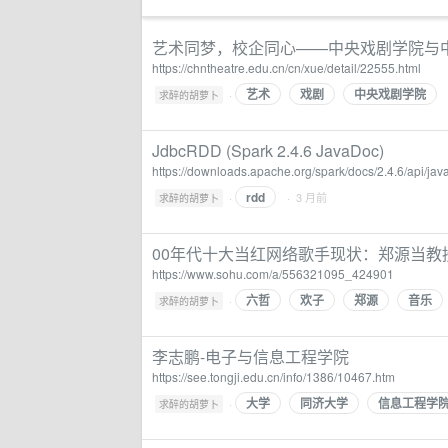
艺术同梦，校企同心——中央戏剧学院与
https://chntheatre.edu.cn/cn/xue/detail/22555.html
艺术
戏剧
中央戏剧学院
·
求醉的胡萝卜
JdbcRDD (Spark 2.4.6 JavaDoc)
https://downloads.apache.org/spark/docs/2.4.6/api/ja
rdd
·
· 3 月前
求醉的胡萝卜
00年代十大当红网络歌手现状：郑源当教
https://www.sohu.com/a/556321095_424901
六哲
欢子
郑源
音乐
·
求醉的胡萝卜
李志鹏-电子与信息工程学院
https://see.tongji.edu.cn/info/1386/10467.htm
大学
同济大学
信息工程学
·
求醉的胡萝卜