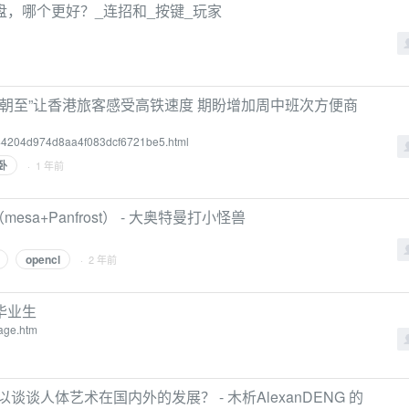
，哪个更好？_连招和_按键_玩家
夕发朝至”让香港旅客感受高铁速度 期盼增加周中班次方便商
d44204d974d8aa4f083dcf6721be5.html
卧
· 1 年前
U驱动（mesa+Panfrost） - 大奥特曼打小怪兽
opencl
· 2 年前
毕业生
age.htm
以谈谈人体艺术在国内外的发展？ - 木析AlexanDENG 的