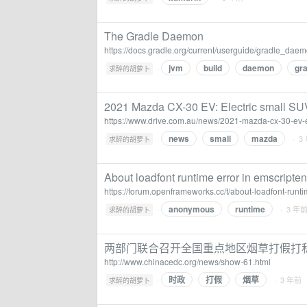
The Gradle Daemon
https://docs.gradle.org/current/userguide/gradle_daem
jvm
build
daemon
gra
·
求醉的胡萝卜
2021 Mazda CX-30 EV: Electric small SUV 
https://www.drive.com.au/news/2021-mazda-cx-30-ev-el
news
small
mazda
·
· 3
求醉的胡萝卜
About loadfont runtime error in emscript
https://forum.openframeworks.cc/t/about-loadfont-runt
anonymous
runtime
·
· 3 年
求醉的胡萝卜
两部门联合召开全国重点地区烟草打假打私专
http://www.chinacedc.org/news/show-61.html
时政
打假
烟草
·
· 3 年前
求醉的胡萝卜