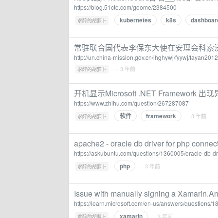
https://blog.51cto.com/goome/2384500
kubernetes
k8s
dashboar
·
求醉的胡萝卜
常驻联合国代表李保东大使在安理会科索
http://un.china-mission.gov.cn/lhghywj/fyywj/fayan
·
· 3 年前
求醉的胡萝卜
开机显示Microsoft .NET Framewor
https://www.zhihu.com/question/267287087
软件
framework
·
· 3 年前
求醉的胡萝卜
apache2 - oracle db driver for php connec
https://askubuntu.com/questions/1360005/oracle-db-dr
php
·
· 3 年前
求醉的胡萝卜
Issue with manually signing a Xamarin.An
https://learn.microsoft.com/en-us/answers/questions/
xamarin
·
· 3 年前
求醉的胡萝卜