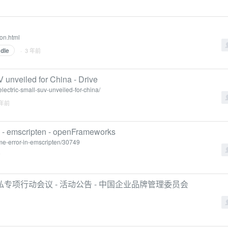
on.html
dle
· 3 年前
unveiled for China - Drive
ectric-small-suv-unveiled-for-china/
 年前
en - emscripten - openFrameworks
ime-error-in-emscripten/30749
前
项行动会议 - 活动公告 - 中国企业品牌管理委员会