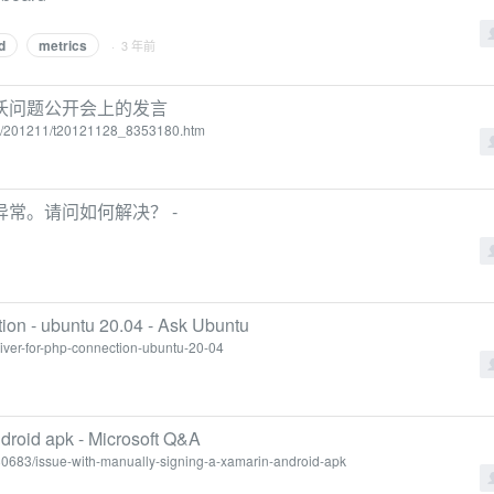
d
metrics
· 3 年前
沃问题公开会上的发言
2012/201211/t20121128_8353180.htm
k 出现异常。请问如何解决？ -
tion - ubuntu 20.04 - Ask Ubuntu
iver-for-php-connection-ubuntu-20-04
droid apk - Microsoft Q&A
180683/issue-with-manually-signing-a-xamarin-android-apk