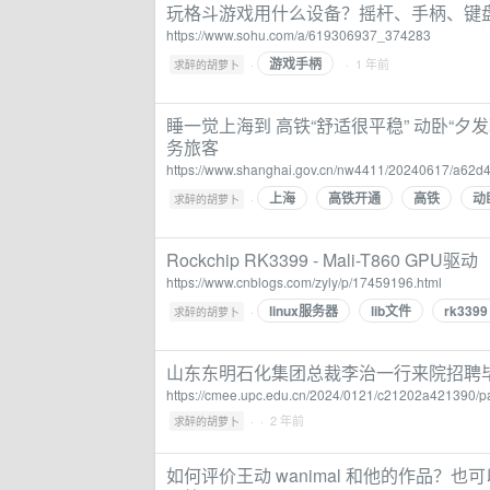
玩格斗游戏用什么设备？摇杆、手柄、键盘
https://www.sohu.com/a/619306937_374283
游戏手柄
·
· 1 年前
求醉的胡萝卜
睡一觉上海到 高铁“舒适很平稳” 动卧“
务旅客
https://www.shanghai.gov.cn/nw4411/20240617/a62
上海
高铁开通
高铁
动
·
求醉的胡萝卜
Rockchip RK3399 - Mali-T860 GP
https://www.cnblogs.com/zyly/p/17459196.html
linux服务器
lib文件
rk3399
·
求醉的胡萝卜
山东东明石化集团总裁李治一行来院招聘
https://cmee.upc.edu.cn/2024/0121/c21202a421390/p
·
· 2 年前
求醉的胡萝卜
如何评价王动 wanimal 和他的作品？也可