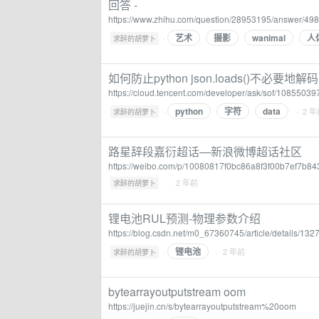
回答 -
https://www.zhihu.com/question/28953195/answer/49
艺术
摄影
wanimal
人
·
求醉的胡萝卜
如何防止python json.loads()不必要
https://cloud.tencent.com/developer/ask/sof/108550
python
字符
data
·
· 2 
求醉的胡萝卜
路星辞段嘉衍超话—新浪微博超话社区
https://weibo.com/p/10080817f0bc86a8f3f00b7ef7b8
·
· 2 年前
求醉的胡萝卜
锂电池RUL预测-物理参数介绍
https://blog.csdn.net/m0_67360745/article/details/13
锂电池
·
· 2 年前
求醉的胡萝卜
bytearrayoutputstream oom
https://juejin.cn/s/bytearrayoutputstream%20oom