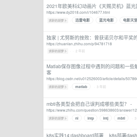
2021年欧美科幻动画片《天赐灵机》蓝
https://www.dy2018.com/i/104677.html
迅雷电影
蓝光电影
电影天
·
求醉的胡萝卜
独家 | 尤努斯的挫败：曾获诺贝尔和平奖
https://zhuanlan.zhihu.com/p/94781718
·
· 2 年前
求醉的胡萝卜
Matlab保存图像过程中遇到的问题和一些解决办法
客
https://blog.csdn.net/u012526003/article/details/5078
matlab
·
· 3 年前
求醉的胡萝卜
mbti各类型会把自己误判成哪些类型？ -
https://www.zhihu.com/question/398638603/answer/
ni
intp
intj
mbti
·
· 
求醉的胡萝卜
k8s实践14:dashboard部署__k8s部署dash