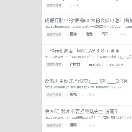
·
· 2 年前
瘦瘦的菠萝
成都行驶中的“曹操60”为何会掉电池？|曹
https://finance.sina.com.cn/jjxw/2023-07-03/doc-imy
曹操
电池
汽车
·
· 2 年前
瘦瘦的菠萝
计时器和调度 - MATLAB & Simulink
https://www.mathworks.com/help/rtw/scheduling_zh_C
计时器
matlab
simulink
·
·
瘦瘦的菠萝
反派男主你好坏(快穿)___书吧___D书网
https://dshu8.cc/shujitit.aspx?w_nameno=99629
影视
·
· 2 年前
瘦瘦的菠萝
第20话-我才不要拒绝陆先生-漫画牛
https://www.manhua666.com/11_11728/1087587.html
漫画
·
· 3 年前
瘦瘦的菠萝