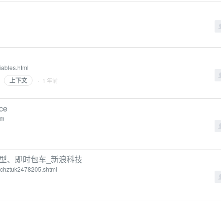
iables.html
上下文
· 1 年前
ce
tm
车型、即时包车_新浪科技
inchztuk2478205.shtml