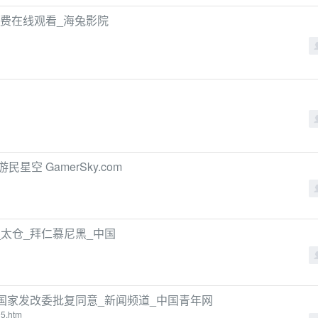
高清免费在线观看_海兔影院
星空 GamerSky.com
太仓_拜仁慕尼黑_中国
国家发改委批复同意_新闻频道_中国青年网
95.htm