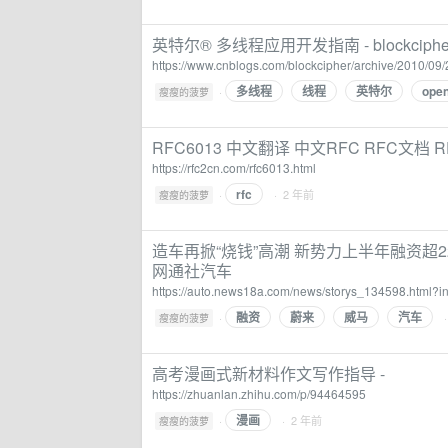
英特尔® 多线程应用开发指南 - blockciphe
https://www.cnblogs.com/blockcipher/archive/2010/09
多线程
线程
英特尔
ope
·
瘦瘦的菠萝
RFC6013 中文翻译 中文RFC RFC文档 
https://rfc2cn.com/rfc6013.html
rfc
·
· 2 年前
瘦瘦的菠萝
造车再掀“烧钱”高潮 新势力上半年融资超
网通社汽车
https://auto.news18a.com/news/storys_134598.html
融资
蔚来
威马
汽车
·
瘦瘦的菠萝
高考漫画式新材料作文写作指导 -
https://zhuanlan.zhihu.com/p/94464595
漫画
·
· 2 年前
瘦瘦的菠萝