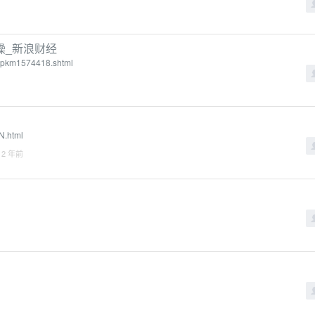
操_新浪财经
zmpkm1574418.shtml
N.html
 2 年前