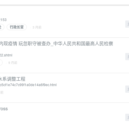
2153
论
行政长官
· 3 月前
之内现疫情 玩忽职守被查办_中华人民共和国最高人民检察
22.shtml
· 9 月前
水系调整工程
9e5c5cf1e74c7c99f1a0de14a6f9ec.html
月前
ross