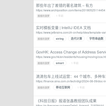
那些年出了差错的著名建筑 – 有方
https://www.archiposition.com/items/20180525114454
·
· 1 年前
瘦瘦的菠萝
实时模板变量 | IntelliJ IDEA 文档
https://www.jetbrains.com/zh-cn/help/idea/template-var
string
迭代计算
字符串函数
·
瘦瘦的菠萝
GovHK: Access Change of Address Servi
https://www.gov.hk/en/residents/housing/moving/coa.h
smart
·
· 1 年前
瘦瘦的菠萝
滴滴包车上线试运营：44 个城市、多种
https://finance.sina.com.cn/tech/digi/2024-08-09/doc-
移动互联网
·
· 1 年前
瘦瘦的菠萝
《科技日报》报道张鑫教授团队成果
https://m.thepaper.cn/newsDetail_forward_21939444