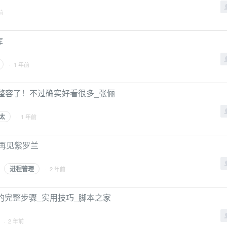
前
库
· 1 年前
整容了！不过确实好看很多_张俪
太
· 1 年前
- 再见紫罗兰
进程管理
· 2 年前
单元测试的完整步骤_实用技巧_脚本之家
· 2 年前