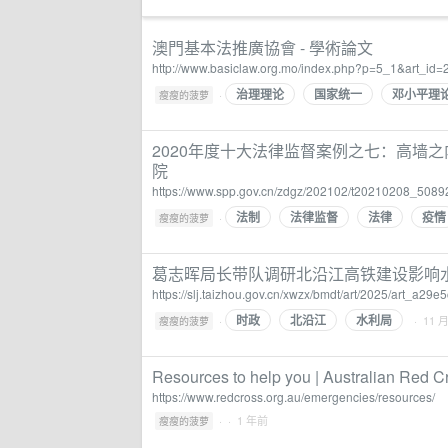
澳門基本法推廣協會 - 學術論文
http://www.basiclaw.org.mo/index.php?p=5_1&art_id=
治理理论
国家统一
邓小平理
·
瘦瘦的菠萝
2020年度十大法律监督案例之七：高墙
院
https://www.spp.gov.cn/zdgz/202102/t20210208_5089
法制
法律监督
法律
疫情
·
瘦瘦的菠萝
葛志晖局长带队调研北沿江高铁建设影响
https://slj.taizhou.gov.cn/xwzx/bmdt/art/2025/art_a2
时政
北沿江
水利局
·
· 11 
瘦瘦的菠萝
Resources to help you | Australian Red C
https://www.redcross.org.au/emergencies/resources/
·
· 1 年前
瘦瘦的菠萝