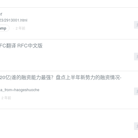
r
/23/2913001.html
nmp
· 2 年前
RFC翻译 RFC中文版
220亿|谁的融资能力最强？盘点上半年新势力的融资情况-
?ina_from=haogeshuoche
· 2 年前