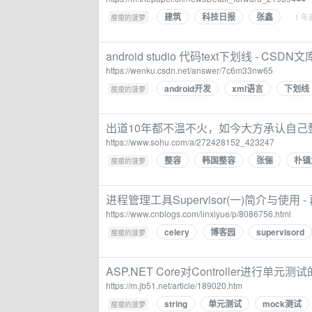
建筑
科技日报
张鑫
·
· 1 年
瘦瘦的菠萝
android studio 代码text下划线 - CSDN文
https://wenku.csdn.net/answer/7c6m33nw65
android开发
xml语言
下划线
·
瘦瘦的菠萝
出道10年都不温不火，如今大方承认自己
https://www.sohu.com/a/272428152_423247
整容
韩国整容
张俪
朴镇
·
瘦瘦的菠萝
进程管理工具Supervisor(一)简介与使用 
https://www.cnblogs.com/linxiyue/p/8086756.html
celery
博客园
supervisord
·
瘦瘦的菠萝
ASP.NET Core对Controller进行
https://m.jb51.net/article/189020.htm
string
单元测试
mock测试
·
瘦瘦的菠萝