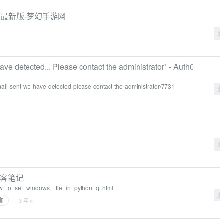
最新版-梦幻手游网
ve detected... Please contact the administrator" - Auth0
mail-sent-we-have-detected-please-contact-the-administrator/7731
|极客笔记
ow_to_set_windows_title_in_python_qt.html
言
· 3 年前