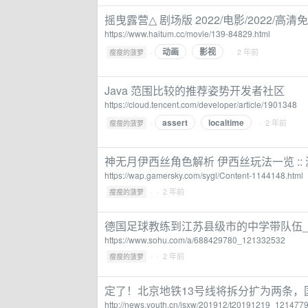
摇曳露营△ 剧场版 2022/电影/2022/
https://www.haitum.cc/movie/139-84829.html
动画
影视
·
· 2 年前
瘦瘦的菠萝
Java 范围比较的推荐姿势开发者社区
https://cloud.tencent.com/developer/article/1901348
assert
localtime
·
· 2 年前
瘦瘦的菠萝
神无月伊西丝角色解析 伊西丝玩法一览 :: 游民
https://wap.gamersky.com/sygl/Content-1144148.html
·
· 2 年前
瘦瘦的菠萝
德国足球教练到江苏县级市的中学带队伍_
https://www.sohu.com/a/688429780_121332532
·
· 2 年前
瘦瘦的菠萝
定了！北京地铁13号线将拆分扩为两条，
http://news.youth.cn/jsxw/201912/t20191219_121477