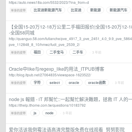
https://auto.news18a.com/5532/2023/?ina_from=d
比亚迪新能源汽车
比亚迪
新能源
新能源汽车
·
单身的皮带
【全国15-20万12-18万公里二手福田报价|全国15-20万1
-全国58同城
http://quanguo.58.com/futianche/pve_4917_3_pve_2451_4.0_9.9_pve_5
pve_112848_8_10/hmwz/fudi_pve_2539_2/
福田
二手宝马
二手车
·
· 3 年前
单身的皮带
Oracle中like与regexp_like的用法_ITPUB博客
http://blog.itpub.net/27064835/viewspace-1623522/
字符
select
oracle
oracle函数
·
· 3 年前
单身的皮带
node js 報錯 - iT 邦幫忙::一起幫忙解決難題，拯救 IT 人的
https://ithelp.ithome.com.tw/questions/10183792
js
node
·
· 3 年前
单身的皮带
爱你活该我倒霉法语高清完整版免费在线观看_努努影院