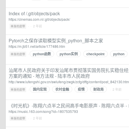
Index of /.git/objects/pack
https://cinemas.com.ni/.git/objects/pack/
·
· 2 年前
单身的皮带
Pytorch之保存读取模型实例_python_脚本之家
https://m.jb51.net/article/177486.htm
python函数
python实例
checkpoint
python
·
单身的皮带
汕尾市人民政府关于印发汕尾市贯彻落实国务院扎实稳住经
方案的通知 - 地方法规 - 陆丰市人民政府
http://www.lufengshi.gov.cn/swlufeng/zwgk/zcfg/dffg/content/post_842130.htm
国内宏观
农村金融
疫情
财政局
·
· 2 年前
单身的皮带
《时光机》-陈翔六点半之民间高手电影原声 - 陈翔六点半 - 
https://music.163.com/song?id=1807535793
·
· 2 年前
单身的皮带