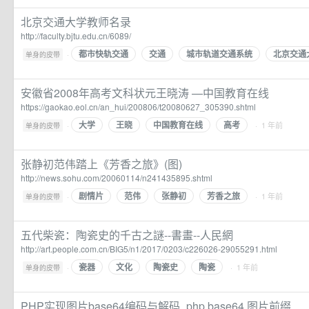
北京交通大学教师名录
http://faculty.bjtu.edu.cn/6089/
都市快轨交通
交通
城市轨道交通系统
北京交通
·
单身的皮带
安徽省2008年高考文科状元王晓涛 —中国教育在线
https://gaokao.eol.cn/an_hui/200806/t20080627_305390.shtml
大学
王晓
中国教育在线
高考
·
· 1 年前
单身的皮带
张静初范伟踏上《芳香之旅》(图)
http://news.sohu.com/20060114/n241435895.shtml
剧情片
范伟
张静初
芳香之旅
·
· 1 年前
单身的皮带
五代柴瓷：陶瓷史的千古之謎--書畫--人民網
http://art.people.com.cn/BIG5/n1/2017/0203/c226026-29055291.html
瓷器
文化
陶瓷史
陶瓷
·
· 1 年前
单身的皮带
PHP实现图片base64编码与解码_php base64 图片前缀