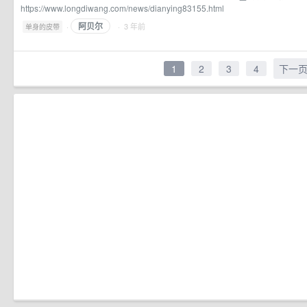
https://www.longdiwang.com/news/dianying83155.html
阿贝尔
·
· 3 年前
单身的皮带
1
2
3
4
下一