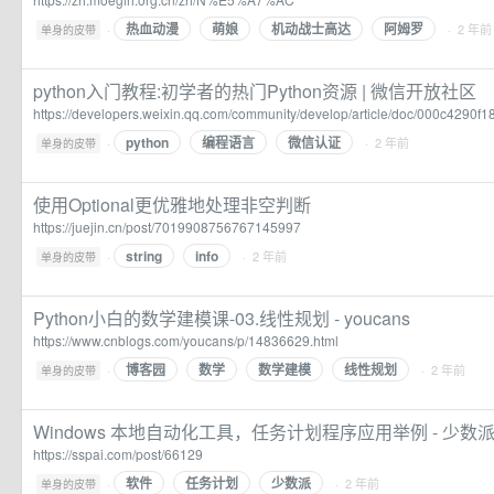
热血动漫
萌娘
机动战士高达
阿姆罗
·
· 2 年前
单身的皮带
python入门教程:初学者的热门Python资源 | 微信开放社区
https://developers.weixin.qq.com/community/develop/article/doc/000c429
python
编程语言
微信认证
·
· 2 年前
单身的皮带
使用Optional更优雅地处理非空判断
https://juejin.cn/post/7019908756767145997
string
info
·
· 2 年前
单身的皮带
Python小白的数学建模课-03.线性规划 - youcans
https://www.cnblogs.com/youcans/p/14836629.html
博客园
数学
数学建模
线性规划
·
· 2 年前
单身的皮带
Windows 本地自动化工具，任务计划程序应用举例 - 少数
https://sspai.com/post/66129
软件
任务计划
少数派
·
· 2 年前
单身的皮带