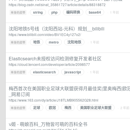
https://blog.csdn.net/sinat_35861727/article/details/88318872
string
php
编码转换
base64
·
· 1 年前
单身的皮带
沈阳地铁5号线（沈阳西站-元科）规划__bilibili
https://www.bilibili.com/video/BV1EC4y127o2/
地铁
metro
沈阳地铁
·
· 1 年前
单身的皮带
Elasticsearch未授权访问检测修复开发者社区
https://cloud.tencent.com/developer/article/2098577
elasticsearch
javascript
·
· 1 年前
单身的皮带
梅西首次在美国职业足球大联盟获得月最佳奖|里奥梅西|欧冠
_网易订阅
https://www.163.com/dy/article/J18TLMB905562G28.html
足球
欧冠
梅西
美国职业足球大联盟
·
· 2 年前
单身的皮带
ν姬 - 萌娘百科_万物皆可萌的百科全书
https://zh.moegirl.org.cn/zh/N%E5%A7%AC