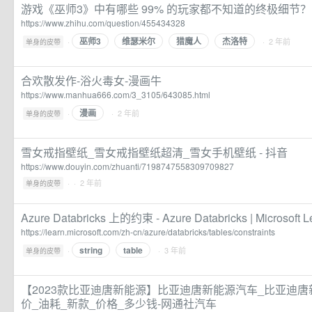
游戏《巫师3》中有哪些 99% 的玩家都不知道的终极细节？ 
https://www.zhihu.com/question/455434328
巫师3
维瑟米尔
猎魔人
杰洛特
·
· 2 年前
单身的皮带
合欢散发作-浴火毒女-漫画牛
https://www.manhua666.com/3_3105/643085.html
漫画
·
· 2 年前
单身的皮带
雪女戒指壁纸_雪女戒指壁纸超清_雪女手机壁纸 - 抖音
https://www.douyin.com/zhuanti/7198747558309709827
·
· 2 年前
单身的皮带
Azure Databricks 上的约束 - Azure Databricks | Microsoft L
https://learn.microsoft.com/zh-cn/azure/databricks/tables/constraints
string
table
·
· 3 年前
单身的皮带
【2023款比亚迪唐新能源】比亚迪唐新能源汽车_比亚迪唐
价_油耗_新款_价格_多少钱-网通社汽车