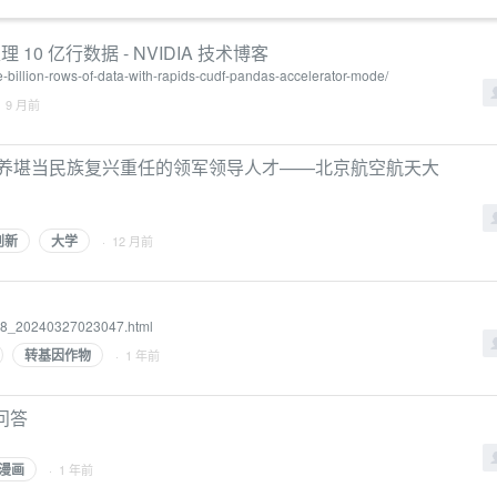
理 10 亿行数据 - NVIDIA 技术博客
e-billion-rows-of-data-with-rapids-cudf-pandas-accelerator-mode/
· 9 月前
培养堪当民族复兴重任的领军领导人才——北京航空航天大
创新
大学
· 12 月前
058_20240327023047.html
转基因作物
· 1 年前
问答
漫画
· 1 年前