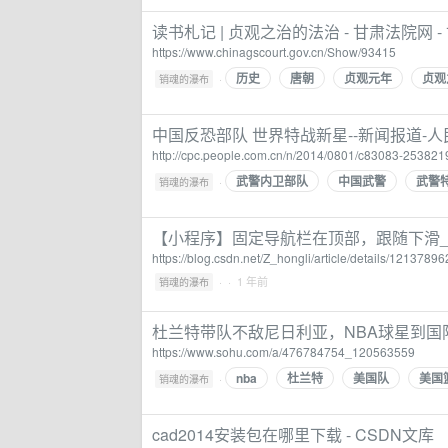
读书札记 | 贞观之治的法治 - 甘肃法院网
https://www.chinagscourt.gov.cn/Show/93415
历史
唐朝
贞观元年
贞观
·
销魂的瀑布
中国反恐部队 世界特战新星--新闻报道-人
http://cpc.people.com.cn/n/2014/0801/c83083-253821
武警内卫部队
中国武警
武警
·
销魂的瀑布
【小程序】固定导航栏在顶部，跟随下滑_
https://blog.csdn.net/Z_hongli/article/details/12137896
·
· 1 年前
销魂的瀑布
杜兰特带队不敌尼日利亚，NBA球星到国
https://www.sohu.com/a/476784754_120563559
nba
杜兰特
美国队
美国
·
销魂的瀑布
cad2014安装包在哪里下载 - CSDN文库