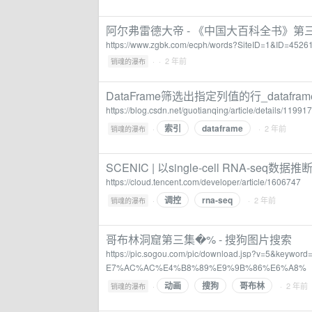
阿尔弗雷德大帝 - 《中国大百科全书》第
https://www.zgbk.com/ecph/words?SiteID=1&ID=45
·
· 2 年前
销魂的瀑布
DataFrame筛选出指定列值的行_datafr
https://blog.csdn.net/guotianqing/article/details/11991
索引
dataframe
·
· 2 年前
销魂的瀑布
SCENIC | 以single-cell RNA
https://cloud.tencent.com/developer/article/1606747
调控
rna-seq
·
· 2 年前
销魂的瀑布
哥布林洞窟第三集�% - 搜狗图片搜索
https://pic.sogou.com/pic/download.jsp?v=
E7%AC%AC%E4%B8%89%E9%9B%86%E6%A8%
动画
搜狗
哥布林
·
· 2 年前
销魂的瀑布