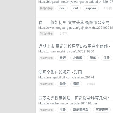
https://blog.csdn.net/zhiyewang/article/details/132912
doc
font
aspose
·
· 2 年前
销魂的瀑布
春——依如初见-文章荟萃-衡阳市公安局
https://www.hengyang.gov.cn/gaj/jybl/wzhc/20210324/
·
· 2 年前
销魂的瀑布
近期上市 雷诺江铃易至EV2更名小麒麟 -
https://zhuanlan.zhihu.com/p/575219800
雷诺
小麒麟
新车
江铃
·
销魂的瀑布
漫画全集在线观看 - 漫画
https://manga.bilibili.com/detail/mc29174
动漫
漫画
·
· 2 年前
销魂的瀑布
五菱宏光跌落神坛，再造爆款胜算几何？_
https://www.iheima.com/article-361416.html
宝骏
新能源汽车
五菱宏光
·
销魂的瀑布