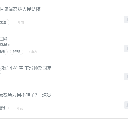
 - 甘肃省高级人民法院
之治
· 1 年前
民网
93.html
特战
特战
· 1 年前
微信小程序 下滑顶部固定
2
际赛场为何不神了？_球员
篮球
· 1 年前