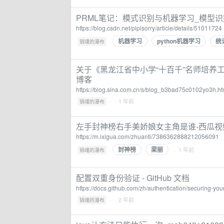
PRML笔记：模式识别与机器学习_模型识别与机
https://blog.csdn.net/pipisorry/article/details/51011724
机器学习
python机器学习
统
·
销魂的瀑布
关于《黑龙江省中小学“十百千”名师培养
博客
https://blog.sina.com.cn/s/blog_b3bad75c0102yo3h.ht
·
· 1 年前
销魂的瀑布
左手封神榜右手美娇娘女主角是谁-西瓜视
https://m.ixigua.com/zhuanti/7386362888212056091
封神榜
梁丽
·
· 1 年前
销魂的瀑布
配置双重身份验证 - GitHub 文档
https://docs.github.com/zh/authentication/securing-your
·
· 2 年前
销魂的瀑布