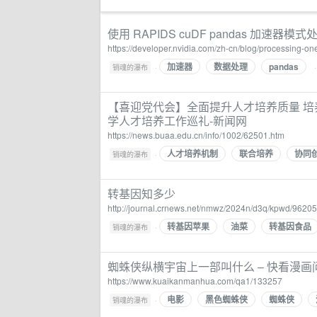
使用 RAPIDS cuDF pandas 加速器模式处
https://developer.nvidia.com/zh-cn/blog/processing-on
加速器
数据处理
pandas
·
销魂的瀑布
【喜迎党代会】全面提升人才培养质量 
学人才培养工作巡礼-新闻网
https://news.buaa.edu.cn/info/1002/62501.htm
人才培养机制
联合培养
协同
·
销魂的瀑布
转基因知多少
http://journal.crnews.net/nmwz/2024n/d3q/kpwd/962
转基因苹果
油菜
转基因食品
·
销魂的瀑布
蜘蛛侠纵横宇宙上一部叫什么 – 快看漫画
https://www.kuaikanmanhua.com/qa1/133257
电影
黑色蜘蛛侠
蜘蛛侠
·
销魂的瀑布