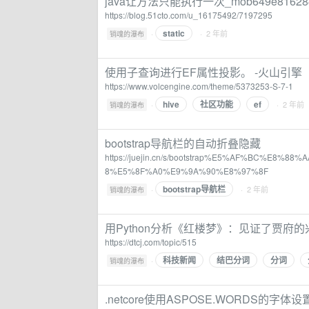
java让方法只能执行一次_mob649e8162
https://blog.51cto.com/u_16175492/7197295
static
·
· 2 年前
销魂的瀑布
使用子查询进行EF属性投影。 -火山引擎
https://www.volcengine.com/theme/5373253-S-7-1
hive
社区功能
ef
·
· 2 年前
销魂的瀑布
bootstrap导航栏的自动折叠隐藏
https://juejin.cn/s/bootstrap%E5%AF%BC%
8%E5%8F%A0%E9%9A%90%E8%97%8F
bootstrap导航栏
·
· 2 年前
销魂的瀑布
用Python分析《红楼梦》：见证了贾府的
https://dtcj.com/topic/515
科技新闻
结巴分词
分词
·
销魂的瀑布
.netcore使用ASPOSE.WORDS的字体设置