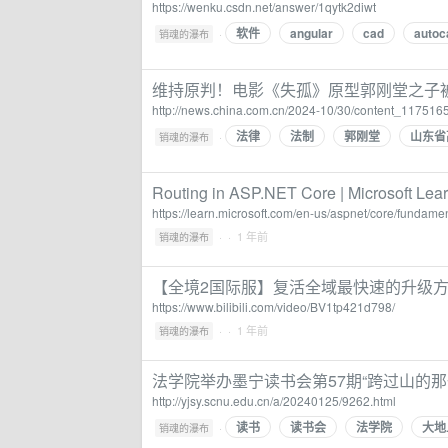
https://wenku.csdn.net/answer/1qytk2diwt
软件
angular
cad
autoc
·
销魂的瀑布
维持原判！电影《失孤》原型郭刚堂之子
http://news.china.com.cn/2024-10/30/content_117516
法律
法制
郭刚堂
山东省
·
销魂的瀑布
Routing in ASP.NET Core | Microsoft Lea
https://learn.microsoft.com/en-us/aspnet/core/fundam
·
· 1 年前
销魂的瀑布
【全境2国际服】复活全域最快速的升级方
https://www.bilibili.com/video/BV1tp421d798/
·
· 1 年前
销魂的瀑布
法学院举办墨宁读书会第57期“跨过山的那一
http://yjsy.scnu.edu.cn/a/20240125/9262.html
读书
读书会
法学院
大地
·
销魂的瀑布