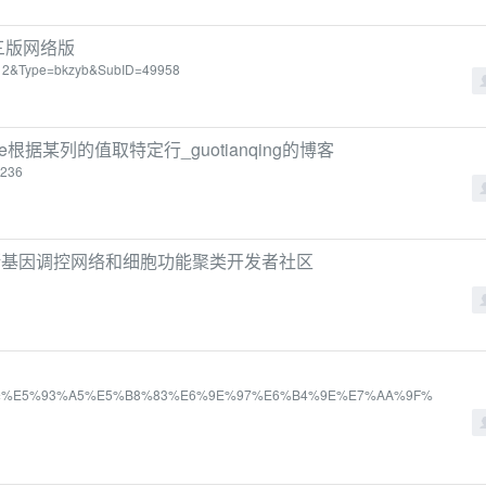
三版网络版
2612&Type=bkzyb&SubID=49958
ame根据某列的值取特定行_guotianqing的博客
7236
-seq数据推断基因调控网络和细胞功能聚类开发者社区
5&keyword=%E5%93%A5%E5%B8%83%E6%9E%97%E6%B4%9E%E7%AA%9F%