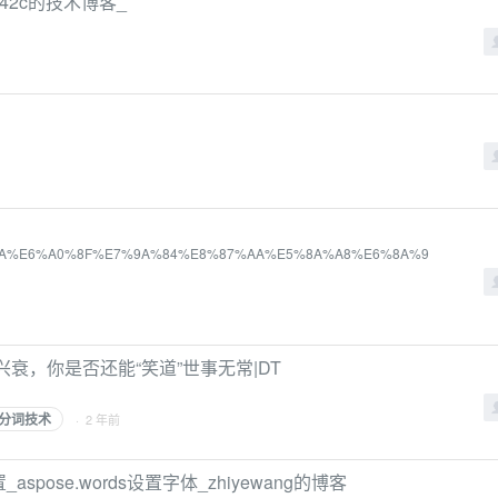
842c的技术博客_
E8%88%AA%E6%A0%8F%E7%9A%84%E8%87%AA%E5%8A%A8%E6%8A%9
兴衰，你是否还能“笑道”世事无常|DT
分词技术
· 2 年前
_aspose.words设置字体_zhiyewang的博客