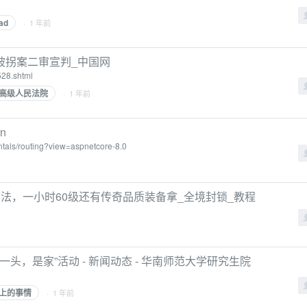
ad
· 1 年前
被拐案二审宣判_中国网
528.shtml
高级人民法院
· 1 年前
rn
entals/routing?view=aspnetcore-8.0
法，一小时60级还有传奇品质装备拿_全境封锁_教程
头，是家”活动 - 新闻动态 - 华南师范大学研究生院
上的事情
· 1 年前