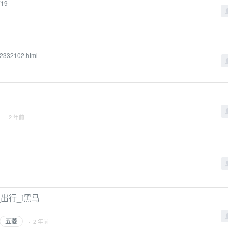
719
i2332102.html
· 2 年前
出行_i黑马
五菱
· 2 年前