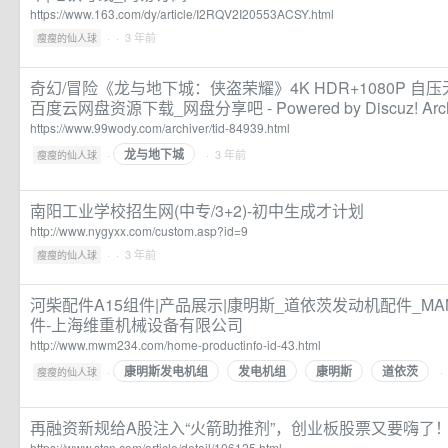
https://www.163.com/dy/article/I2RQV2I20553ACSY.html
·
· 3 年前
瘦瘦的仙人球
奇幻/冒险《龙与地下城：侠盗荣耀》4K HDR+1080P 自
百度云网盘资源下载_网盘分享吧 - Powered by Discuz! Arch
https://www.99wody.com/archiver/tid-84939.html
龙与地下城
·
· 3 年前
瘦瘦的仙人球
南阳工业学校招生网(中专/3+2)-初中生成才计划
http://www.nygyxx.com/custom.asp?id=9
·
· 3 年前
瘦瘦的仙人球
河柴配件A15组件|产品展示|康明斯_道依茨发动机配件_MA
件-上海维重机械设备有限公司
http://www.mwm234.com/home-productinfo-id-43.html
康明斯发电机组
发电机组
康明斯
道依茨
·
·
瘦瘦的仙人球
再融资新规给A股注入“火箭助推剂”，创业板股票又要嗨了
https://www.stcn.com/article/detail/106125.html