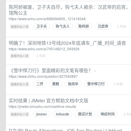
陈阿娇被废，卫子夫自尽，钩弋夫人被杀：汉武帝的后宫，无
馆陶公主
https://www.sohu.com/a/689094905_121418348
卫子夫
钩弋夫人
陈阿娇
汉武帝
·
· 2 年前
瘦瘦的仙人球
明确了！深圳地铁13号线2024年底通车_广播_时间_语音
https://www.sohu.com/a/705148212_593926
·
· 2 年前
瘦瘦的仙人球
《雪中悍刀行》里面精彩的文笔有哪些？ -
https://www.zhihu.com/question/327040897
二乔
黄鹤
徐凤年
雪中悍刀行
·
· 2 年前
瘦瘦的仙人球
实时结果 | JMeter 官方帮助文档中文版
https://jmeter.xiniushu.com/realtime-results
jmeter
influxdb
测试计划
响应时间
·
· 2 年
瘦瘦的仙人球
DZURLRoute Alternatives - iOS App Routing | LibHunt