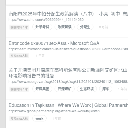
南阳市2025年中招分配生政策解读（八中）_小亮_初中_志
https://www.sohu.com/a/903929944_121124030
升学考试
政策解读
分配生
·
· 8 月前
瘦瘦的仙人球
Error code 0x800713ec-Asia - Microsoft Q&A
https://learn.microsoft.com/en-us/answers/questions/2739307/error-code-0x
·
· 1 年前
瘦瘦的仙人球
关于开滦集团开滦库车高科能源有限公司新疆阿艾矿区北山中部
环境影响报告书的批复
https://www.mee.gov.cn/xxgk2018/xxgk/xxgk11/202401/t20240112_1063488.
开滦集团
开滦煤矿
生态环境
库车
·
· 1 年前
瘦瘦的仙人球
Education in Tajikistan | Where We Work | Global Partnersh
https://www.globalpartnership.org/where-we-work/tajikistan
work
·
· 1 年前
瘦瘦的仙人球