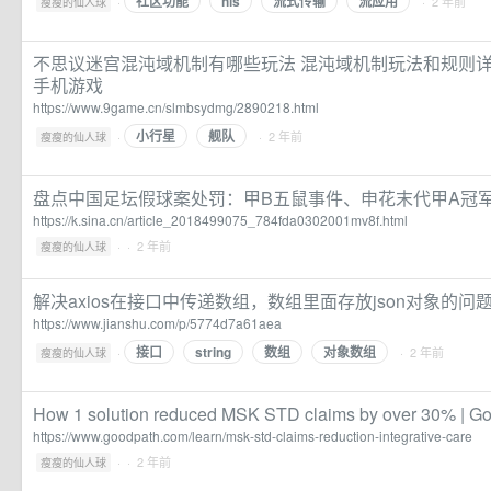
社区功能
hls
流式传输
流应用
·
· 2 年前
瘦瘦的仙人球
不思议迷宫混沌域机制有哪些玩法 混沌域机制玩法和规则详
手机游戏
https://www.9game.cn/slmbsydmg/2890218.html
小行星
舰队
·
· 2 年前
瘦瘦的仙人球
盘点中国足坛假球案处罚：甲B五鼠事件、申花末代甲A冠
https://k.sina.cn/article_2018499075_784fda0302001mv8f.html
·
· 2 年前
瘦瘦的仙人球
解决axios在接口中传递数组，数组里面存放json对象的问
https://www.jianshu.com/p/5774d7a61aea
接口
string
数组
对象数组
·
· 2 年前
瘦瘦的仙人球
How 1 solution reduced MSK STD claims by over 30% | G
https://www.goodpath.com/learn/msk-std-claims-reduction-integrative-care
·
· 2 年前
瘦瘦的仙人球