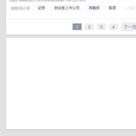
证券
创业板上市公司
再融资
股票
·
· 3 年前
瘦瘦的仙人球
1
2
3
4
下一