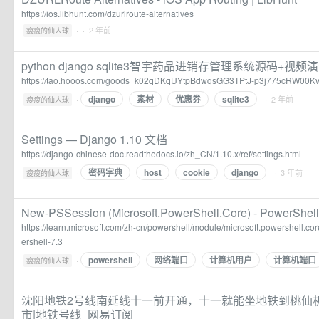
https://ios.libhunt.com/dzurlroute-alternatives
·
· 2 年前
瘦瘦的仙人球
python django sqlite3智宇药品进销存管理系统源码+视
https://tao.hooos.com/goods_k02qDKqUYtpBdwqsGG3TPtJ-p3j775cRW00Kv
django
素材
优惠券
sqlite3
·
· 2 年前
瘦瘦的仙人球
Settings — Django 1.10 文档
https://django-chinese-doc.readthedocs.io/zh_CN/1.10.x/ref/settings.html
密码字典
host
cookie
django
·
· 3 年前
瘦瘦的仙人球
New-PSSession (Microsoft.PowerShell.Core) - PowerShell 
https://learn.microsoft.com/zh-cn/powershell/module/microsoft.powershell.
ershell-7.3
powershell
网络端口
计算机用户
计算机端口
·
瘦瘦的仙人球
沈阳地铁2号线南延线十一前开通，十一就能坐地铁到桃仙机场
市|地铁号线_网易订阅