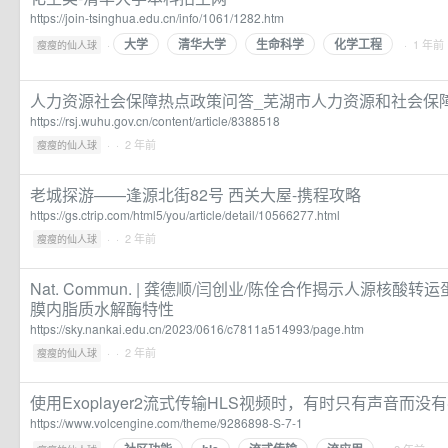
https://join-tsinghua.edu.cn/info/1061/1282.htm
大学
清华大学
生命科学
化学工程
·
· 1 年前
瘦瘦的仙人球
人力资源社会保障热点政策问答_芜湖市人力资源和社会保
https://rsj.wuhu.gov.cn/content/article/8388518
·
· 2 年前
瘦瘦的仙人球
老城探游——逢源北街82号 西关大屋-携程攻略
https://gs.ctrip.com/html5/you/article/detail/10566277.html
·
· 2 年前
瘦瘦的仙人球
Nat. Commun. | 龚德顺/闫创业/陈佺合作揭示人源核酸转
膜内脂质水解酶特性
https://sky.nankai.edu.cn/2023/0616/c7811a514993/page.htm
·
· 2 年前
瘦瘦的仙人球
使用Exoplayer2流式传输HLS视频时，有时只有声音而没
https://www.volcengine.com/theme/9286898-S-7-1