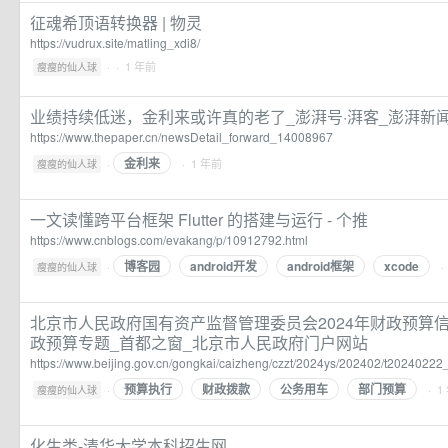
征魂希顶语转换器 | 物灵
https://vudrux.site/matling_xdi8/
·
· 1 年前
瘦瘦的仙人球
业绩持续低迷，金利来或许真的老了_澎湃号·湃客_澎湃新闻-Th
https://www.thepaper.cn/newsDetail_forward_14008967
金利来
·
· 1 年前
瘦瘦的仙人球
一文读懂跨平台框架 Flutter 的搭建与运行 - 个推
https://www.cnblogs.com/evakang/p/10912792.html
博客园
android开发
android框架
xcode
·
·
瘦瘦的仙人球
北京市人民政府国有资产监督管理委员会2024年财政预算信息
政预算专题_首都之窗_北京市人民政府门户网站
https://www.beijing.gov.cn/gongkai/caizheng/czzt/2024ys/202402/t2024022
预算执行
财政拨款
公务用车
部门预算
·
· 1
瘦瘦的仙人球
化生类-清华大学本科招生网