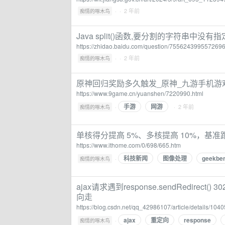
·
· 2 年前
痴情的啄木鸟
Java split()函数,要分割的字符串中
https://zhidao.baidu.com/question/7556243995572696
·
· 2 年前
痴情的啄木鸟
原神回归奖励多久触发_原神_九游手机游
https://www.9game.cn/yuanshen/7220990.html
手游
网游
·
· 2 年前
痴情的啄木鸟
单核得分提高 5%、多核提高 10%，基准跑分 Ge
https://www.ithome.com/0/698/665.htm
科技新闻
图像处理
geekbe
·
痴情的啄木鸟
ajax请求遇到response.sendRedire
向走
https://blog.csdn.net/qq_42986107/article/details/104
ajax
重定向
response
·
痴情的啄木鸟