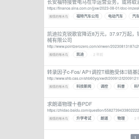
长安福特接管电马在华运营业务，或将取消
https://finance.sina.com.cn/jjxw/2023-08-01/doc-imz
福特汽车公司
电动汽车
汽
·
痴情的啄木鸟
凯迪拉克锐歌官降近8万元，37.97万起
械有限公司
http://www.pointzerozero.com/xinwen/20230813187c2
凯迪
·
· 2 年前
痴情的啄木鸟
转录因子c-Fos/ AP1调控T细胞受体链
http://www.shb.cas.cn/shb60yq/xwdt/200912/t200912
科技新闻
调控
科普
科
·
痴情的啄木鸟
求朗道物理十卷PDF
https://zhidao.baidu.com/question/5582739433802222
升学考试
朗道
物理
·
· 2
痴情的啄木鸟
1