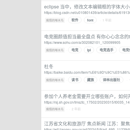
eclipse 当中，修改文本编辑框的字体大小
https://blog.csdn.net/u010801439/article/details/6191
软件
font
·
· 1 年前
痴情的啄木鸟
电竞圈颜值担当最全盘点 有你心心念念的t
https://www.sohu.com/a/302082101_120099905
电竞
lpl
电竞选手
电竞
·
痴情的啄木鸟
杜冬
https://baike.baidu.com/item/%E6%9D%9C%E5%86
读书
藏族
译林出版社
·
· 
痴情的啄木鸟
参加个人养老金需要开立哪些账户，如何
https://rsj.sh.gov.cn/tmsztc_17502/20230315/t0035_1
·
· 2 年前
痴情的啄木鸟
江苏省文化和旅游厅 焦点新闻 ​江苏：
https://wlt.jiangsu.gov.cn/art/2024/5/9/art_695_112394