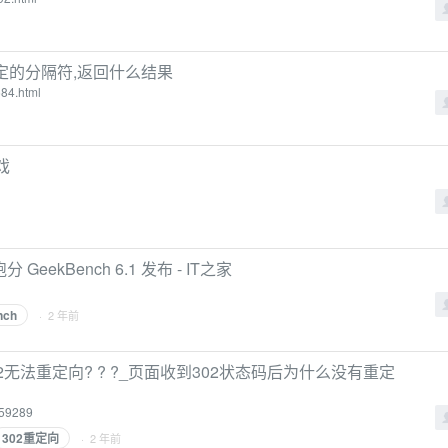
没有指定的分隔符,返回什么结果
84.html
戏
ekBench 6.1 发布 - IT之家
nch
· 2 年前
ct() 302无法重定向? ? ?_页面收到302状态码后为什么没有重定
059289
302重定向
· 2 年前