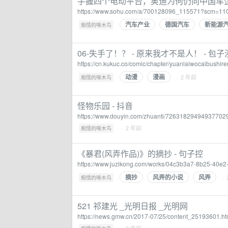
手握四个电动平台，奥迪为何仍向中国车企
https://www.sohu.com/a/700128096_115571?scm=110
汽车产业
德国汽车
新能源
·
痴情的啄木鸟
06-失手了！？ - 原来我才不是人！ - 包
https://cn.kukuc.co/comic/chapter/yuanlaiwocaibush
动漫
漫画
·
· 2 年前
痴情的啄木鸟
怪物乐园 - 抖音
https://www.douyin.com/zhuanti/72631829494937702
·
· 2 年前
痴情的啄木鸟
《暴君(风弄作品)》的摘抄 - 句子控
https://www.juzikong.com/works/04c3b3a7-8b25-40e
摘抄
风弄的小说
风弄
·
· 
痴情的啄木鸟
521 祁建光 _光明日报 _光明网
https://news.gmw.cn/2017-07/25/content_25193601.h