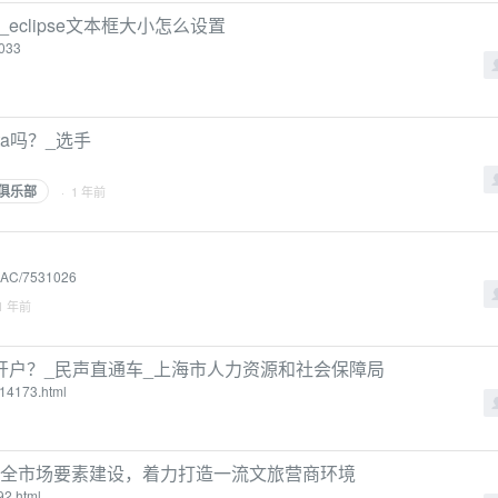
_eclipse文本框大小怎么设置
3033
a吗？_选手
俱乐部
· 1 年前
%AC/7531026
1 年前
开户？_民声直通车_上海市人力资源和社会保障局
414173.html
聚焦全市场要素建设，着力打造一流文旅营商环境
92.html