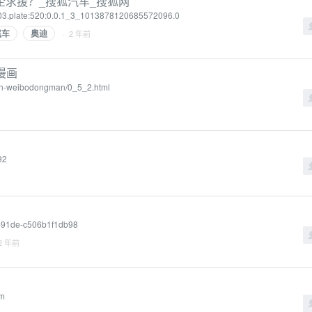
求援？_搜狐汽车_搜狐网
3.plate:520:0.0.1_3_1013878120685572096.0
汽车
奥迪
· 2 年前
子漫画
iren-weibodongman/0_5_2.html
92
2-91de-c506b1f1db98
2 年前
tm