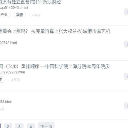
原有独立直营|福特_新浪财经
eskqa5142042.shtml
车产业
福特
· 2 年前
，销量会上涨吗？ 拉克量再算上胀大权益-防城港市露艺机
99742.html
基因（Tcrb）重排顺序----中国科学院上海分院60周年院庆
15_2709289.html
学
· 2 年前
52.html
 年前
2
3
4
下一页