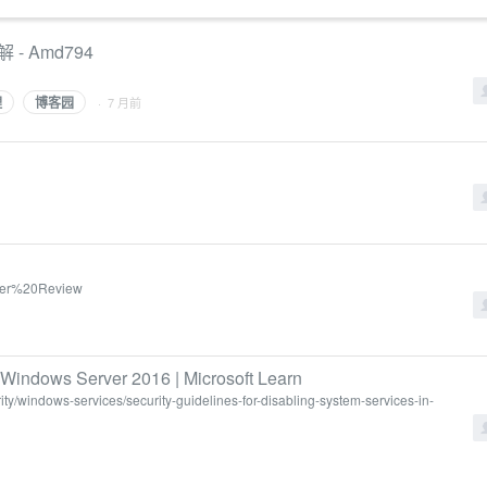
- Amd794
理
博客园
· 7 月前
over%20Review
n Windows Server 2016 | Microsoft Learn
ity/windows-services/security-guidelines-for-disabling-system-services-in-