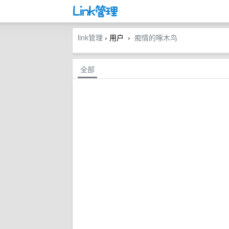
link管理
› 用户
痴情的啄木鸟
›
全部