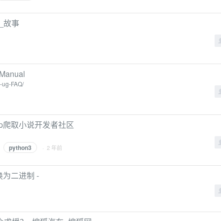
_故事
 Manual
x-ug-FAQ/
 Soup爬取小说开发者社区
python3
· 2 年前
转换为二进制 -