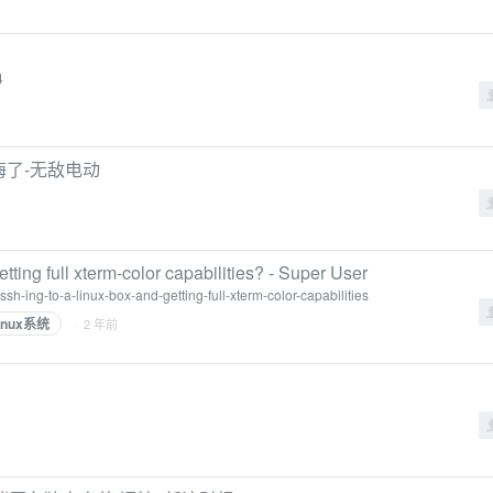
4
悔了-无敌电动
ting full xterm-color capabilities? - Super User
h-ing-to-a-linux-box-and-getting-full-xterm-color-capabilities
linux系统
· 2 年前